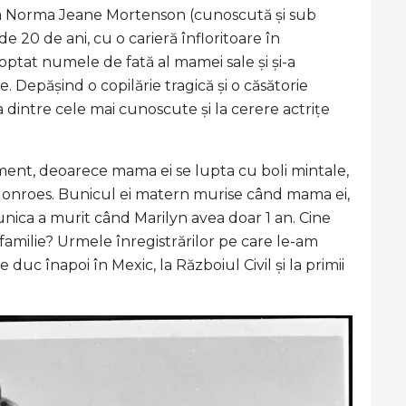
 ca Norma Jeane Mortenson (cunoscută și sub
20 de ani, cu o carieră înfloritoare în
optat numele de fată al mamei sale și și-a
Depășind o copilărie tragică și o căsătorie
a dintre cele mai cunoscute și la cerere actrițe
ment, deoarece mama ei se lupta cu boli mintale,
Monroes. Bunicul ei matern murise când mama ei,
unica a murit când Marilyn avea doar 1 an. Cine
familie? Urmele înregistrărilor pe care le-am
 duc înapoi în Mexic, la Războiul Civil și la primii