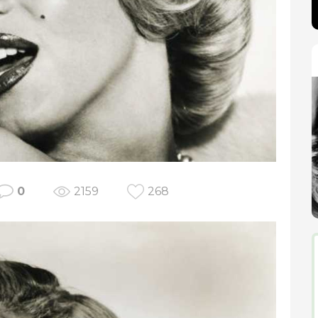
0
2159
268