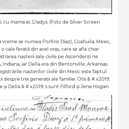
, cu mama ei, Gladys. (Foto de Silver Screen
)
a vreme se numea Porfirio Diaz), Coahuila, Mexic,
o cale ferată din acel oraș, care se afla chiar
strarea nașterii sale civile pe Ascendenți ne
 Indiana, iar Della era din Bentonville, Arkansas.
strările nașterilor civile din Mexic este faptul
 despre trei generații ale familiei. Otis & # x2019;
 și Della & # x2019; s sunt Filford și Jene Hogan.