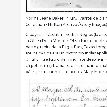
Norma Jeane Baker în jurul vârstei de 3 ani
Collection / Hulton Archive / Getty Images
Gladys s-a născut în Piedras Negras (la ace
la Otis și Della Monroe. Otis a lucrat pentru 
peste granița de la Eagle Pass, Texas. Înregi
spune că Otis era un pictor din Indianapolis,
Unul dintre lucrurile minunate despre înregi
că pot numi și bunicii, oferindu-ne informații
părinții sunt numiți ca Jacob și Mary Monroe