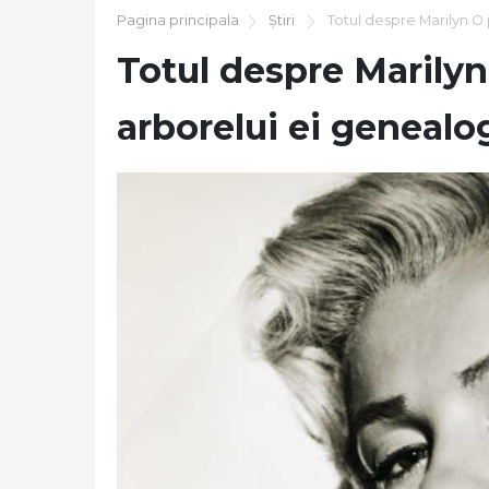
Pagina principala
Știri
Totul despre Marilyn O 
Totul despre Marilyn
arborelui ei genealo