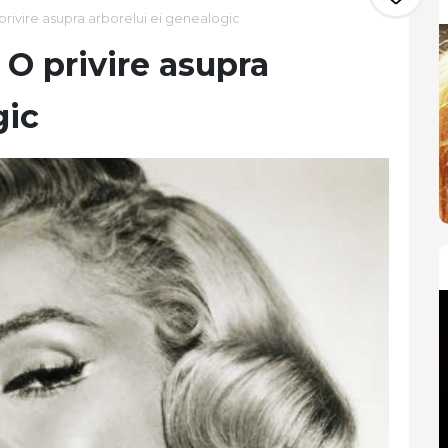
privire asupra arborelui ei genealogic
 O privire asupra
gic