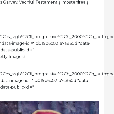
us Garvey, Vechiul Testament și moștenirea și
imit%2Ccs_srgb%2Cfl_progressive%2Ch_2000%2Cq_aut
 "data-image-id =" ci019b6c021a7a860d "data-
data-public-id ="
Getty Images)
limit%2Ccs_srgb%2Cfl_progressive%2Ch_2000%2Cq_a
 "data-image-id =" ci019b6c021a7c860d "data-
ata-public-id ="