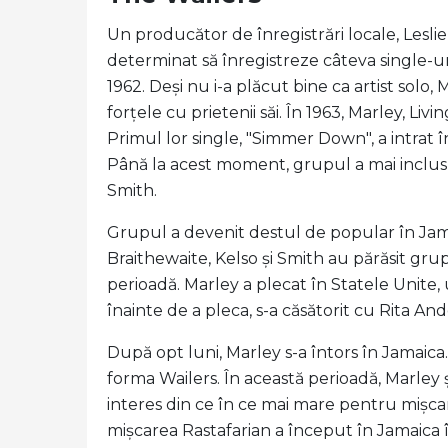
Un producător de înregistrări locale, Leslie 
determinat să înregistreze câteva single-uri
1962. Deși nu i-a plăcut bine ca artist solo
forțele cu prietenii săi. În 1963, Marley, Li
Primul lor single, "Simmer Down", a intrat î
Până la acest moment, grupul a mai inclus 
Smith.
Grupul a devenit destul de popular în Jamaic
Braithewaite, Kelso și Smith au părăsit gru
perioadă. Marley a plecat în Statele Unite
înainte de a pleca, s-a căsătorit cu Rita An
După opt luni, Marley s-a întors în Jamaica
forma Wailers. În această perioadă, Marley ș
interes din ce în ce mai mare pentru mișcarea
mișcarea Rastafarian a început în Jamaica în