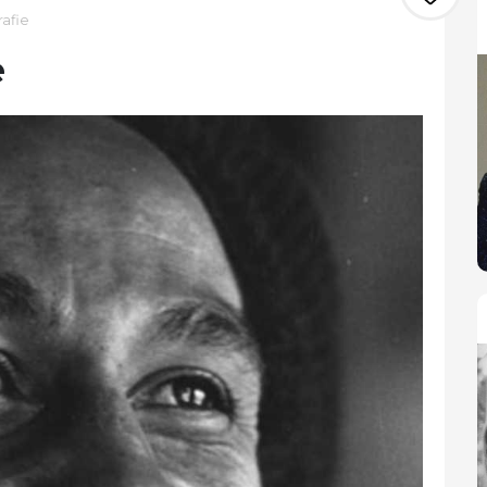
afie
e