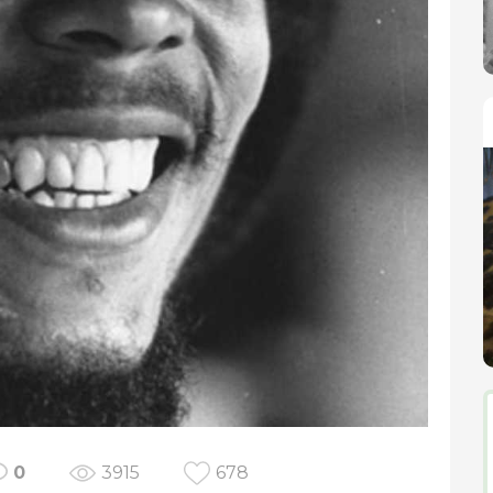
0
3915
678