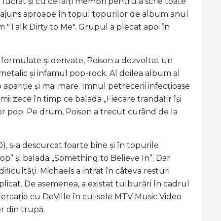
 lucrat și cu ceilalți membri pentru a scrie toate
 a ajuns aproape în topul topurilor de album anul
 "Talk Dirty to Me". Grupul a plecat apoi în
fi formulate și derivate, Poison a dezvoltat un
 metalic și infamul pop-rock. Al doilea album al
o apariție și mai mare. Imnul petrecerii infecțioase
ii zece în timp ce balada „Fiecare trandafir își
or pop. Pe drum, Poison a trecut curând de la
), s-a descurcat foarte bine și în topurile
op” și balada „Something to Believe In”. Dar
ificultăți. Michaels a intrat în câteva resturi
plicat. De asemenea, a existat tulburări în cadrul
altercație cu DeVille în culisele MTV Music Video
or din trupă.