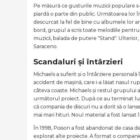
Pe măsură ce gusturile muzicii populare s-a
piardă o parte din public. Următoarea lor în
descurcat la fel de bine cu albumele lor 
bord, grupul a scris toate melodiile pentru
muzicii, balada de putere "Stand". Ulterior,
Saraceno.
Scandaluri și întârzieri
Michaels a suferit și o întârziere personală 
accident de mașină, care i-a lăsat nasul ru
câteva coaste. Michaels și restul grupului 
următorul proiect. După ce au terminat lucr
că compania de discuri nu a dorit să o lan
mai mari hituri. Noul material a fost lansat 
În 1998, Poison a fost abandonat de casa d
explorat alte proiecte. A format o compani