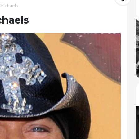
t Michaels
chaels