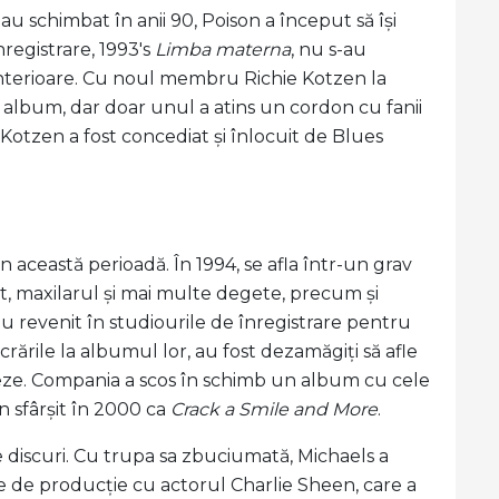
u schimbat în anii 90, Poison a început să își
registrare, 1993's
Limba materna
, nu s-au
anterioare. Cu noul membru Richie Kotzen la
 album, dar doar unul a atins un cordon cu fanii
 Kotzen a fost concediat și înlocuit de Blues
în această perioadă. În 1994, se afla într-un grav
pt, maxilarul și mai multe degete, precum și
au revenit în studiourile de înregistrare pentru
ările la albumul lor, au fost dezamăgiți să afle
seze. Compania a scos în schimb un album cu cele
în sfârșit în 2000 ca
Crack a Smile and More
.
e discuri. Cu trupa sa zbuciumată, Michaels a
e de producție cu actorul Charlie Sheen, care a