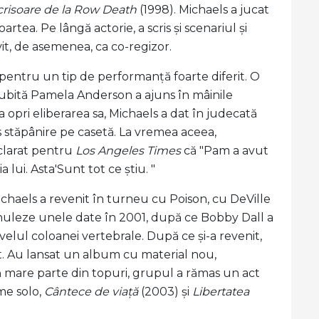
crisoare de la Row Death
(1998). Michaels a jucat
a. Pe lângă actorie, a scris și scenariul și
it, de asemenea, ca co-regizor.
ă pentru un tip de performanță foarte diferit. O
a iubită Pamela Anderson a ajuns în mâinile
opri eliberarea sa, Michaels a dat în judecată
stăpânire pe casetă. La vremea aceea,
clarat pentru
Los Angeles Times
că "Pam a avut
 lui. Asta'Sunt tot ce știu. "
chaels a revenit în turneu cu Poison, cu DeVille
nuleze unele date în 2001, după ce Bobby Dall a
velul coloanei vertebrale. După ce și-a revenit,
at. Au lansat un album cu material nou,
acă mare parte din topuri, grupul a rămas un act
me solo,
Cântece de viață
(2003) și
Libertatea