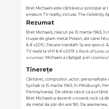
Bret Michaels este cântărețul principal al 
emisiuni TV reality, inclusiv The Celebrity 
Rezumat
Bret Michaels, născut pe 15 martie 1963, în 
trupei de glam-metal Poison, ale cărei hitur
& # x201C; Fiecare trandafir își are sporul.
TV reală la VH1 & # x2019; s
Rock of Love
, 
o cunosc
. Michaels a câștigat și el
Ucenicul 
Tinerețe
Cântăreț, compozitor, actor, personalitate 
Sychak la 15 martie 1963, în Pittsburgh, P
Pennsylvania). De obicei văzut ca purtând 
Bret Michaels a devenit o icoană rock ca di
de metal de păr din anii '80. De asemenea,