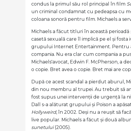
condus la primul său rol principal în film
S
un criminal condamnat cu pedeapsa cu moarte
coloana sonoră pentru film. Michaels a serv
Michaels a făcut titluri în această perioad
casetă sexuală care îl implică pe el și fost
grupului Internet Entertainment. Pentru a 
compania. Nu era clar cum compania a pus 
Michaels'avocat, Edwin F. McPherson, a de
o copie. Bret avea o copie. Bret mai are copia
După ce acest scandal a pierdut aburul, Mi
din nou membru al trupei. Au trebuit să a
fost supus unei intervenții de urgență la ni
Dall s-a alăturat grupului și Poison a apăs
Hollyweird
, în 2002. Deși nu a reușit să f
live popular. Michaels a făcut și două albu
sunetului
(2005).