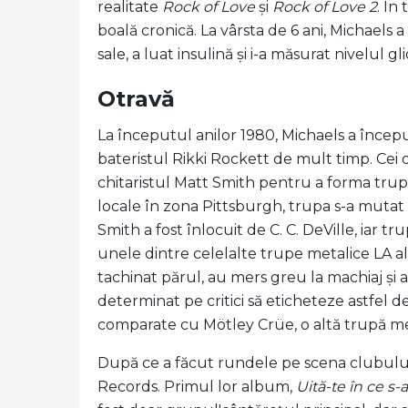
realitate
Rock of Love
și
Rock of Love 2
. În
boală cronică. La vârsta de 6 ani, Michaels a
sale, a luat insulină și i-a măsurat nivelul g
Otravă
La începutul anilor 1980, Michaels a începu
bateristul Rikki Rockett de mult timp. Cei d
chitaristul Matt Smith pentru a forma trup
locale în zona Pittsburgh, trupa s-a mutat 
Smith a fost înlocuit de C. C. DeVille, iar t
unele dintre celelalte trupe metalice LA ale
tachinat părul, au mers greu la machiaj și 
determinat pe critici să eticheteze astfel 
comparate cu Mötley Crüe, o altă trupă met
După ce a făcut rundele pe scena clubului
Records. Primul lor album,
Uită-te în ce s-a