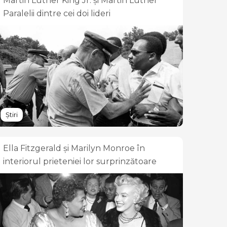
Martin Luther King Jr. și Martin Luther
Paralelii dintre cei doi lideri
Știri
Ella Fitzgerald și Marilyn Monroe în
interiorul prieteniei lor surprinzătoare