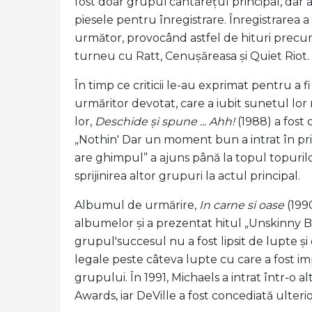
fost doar grupul'cântărețul principal, dar a
piesele pentru înregistrare. Înregistrarea
următor, provocând astfel de hituri precum
turneu cu Ratt, Cenușăreasa și Quiet Riot.
În timp ce criticii le-au exprimat pentru a 
urmăritor devotat, care a iubit sunetul lor
lor,
Deschide și spune ... Ahh!
(1988) a fost 
„Nothin' Dar un moment bun a intrat în prim
are ghimpul” a ajuns până la topul topuril
sprijinirea altor grupuri la actul principal.
Albumul de urmărire,
In carne si oase
(1990
albumelor și a prezentat hitul „Unskinny B
grupul'succesul nu a fost lipsit de lupte și d
legale peste câteva lupte cu care a fost im
grupului. În 1991, Michaels a intrat într-o 
Awards, iar DeVille a fost concediată ulteri