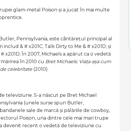
trupei glam-metal Poison și a jucat în mai multe
Apprentice.
Butler, Pennsylvania, este cântărețul principal al
i includ & # x201C; Talk Dirty to Me & # x201D; și
 & # x201D; În 2007, Michaels a apărut ca o vedetă
urmărirea în 2010 cu
Bret Michaels: Viața așa cum
de celebritate
(2010).
de televiziune. S-a născut pe Bret Michael
ennsylvania (unele surse spun Butler,
bandanele sale de marcă și pălăriile de cowboy,
rectorul Poison, una dintre cele mai mari trupe
 a devenit recent o vedetă de televiziune cu