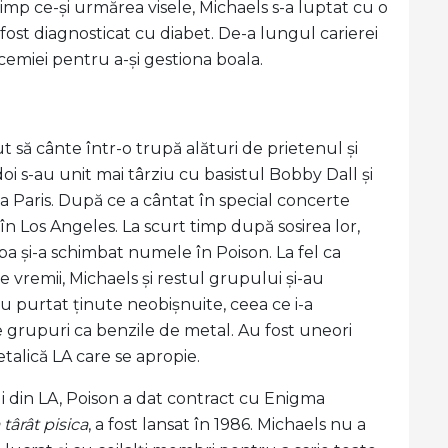
 timp ce-și urmărea visele, Michaels s-a luptat cu o
 fost diagnosticat cu diabet. De-a lungul carierei
licemiei pentru a-și gestiona boala.
t să cânte într-o trupă alături de prietenul și
oi s-au unit mai târziu cu basistul Bobby Dall și
a Paris. După ce a cântat în special concerte
în Los Angeles. La scurt timp după sosirea lor,
rupa și-a schimbat numele în Poison. La fel ca
 vremii, Michaels și restul grupului și-au
au purtat ținute neobișnuite, ceea ce i-a
de grupuri ca benzile de metal. Au fost uneori
alică LA care se apropie.
 din LA, Poison a dat contract cu Enigma
 târât pisica
, a fost lansat în 1986. Michaels nu a