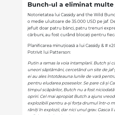
Bunch-ul a eliminat multe 
Notorietatea lui Cassidy and the Wild Bun
o medie uluitoare de 35.000 USD pe jaf. De
jefuit doar patru bănci, patru trenuri expre
cărbuni, au fost curând blocați pentru fieca
Planificarea minuțioasă a lui Cassidy & # x201
Potrivit lui Patterson:
Putin a ramas la voia intamplarii. Butch și c
uneori săptămâni, cercetând un site de jaf 
ei au ales întotdeauna lunile de vară pentru
pentru eludarea poseselor. Se pare că și Cass
timpul scăpărilor, Butch nu a fost niciodat
opriri. Cel mai apropiat Butch a ajuns vreoda
explozibili pentru a-și forța drumul într-o 
răniți în explozii, dar nici unul grav. Gasca 