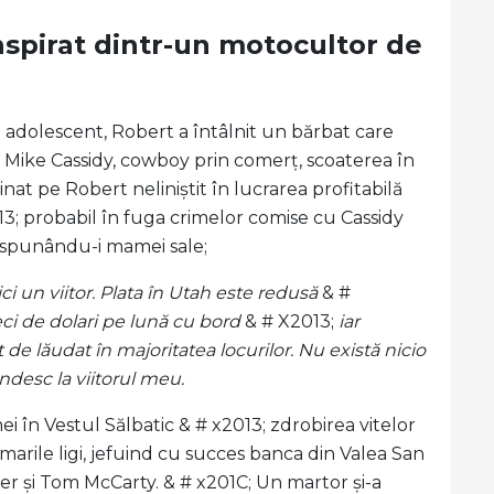
nspirat dintr-un motocultor de
a adolescent, Robert a întâlnit un bărbat care
 Mike Cassidy, cowboy prin comerț, scoaterea în
inat pe Robert neliniștit în lucrarea profitabilă
013; probabil în fuga crimelor comise cu Cassidy
i, spunându-i mamei sale;
ci un viitor. Plata în Utah este redusă
& #
zeci de dolari pe lună cu bord
& # X2013;
iar
de lăudat în majoritatea locurilor. Nu există nicio
ndesc la viitorul meu.
ei în Vestul Sălbatic & # x2013; zdrobirea vitelor
în marile ligi, jefuind cu succes banca din Valea San
er și Tom McCarty. & # x201C; Un martor și-a