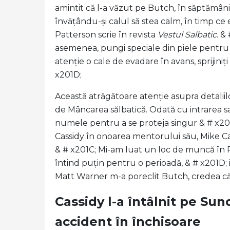
amintit că l-a văzut pe Butch, în săptămânil
învățându-și calul să stea calm, în timp ce 
Patterson scrie în revista
Vestul Salbatic
. &
asemenea, pungi speciale din piele pentru a
atenție o cale de evadare în avans, sprijiniț
x201D;
Această atrăgătoare atenție asupra detaliilo
de Mâncarea sălbatică. Odată cu intrarea sa
numele pentru a se proteja singur & # x2013;
Cassidy în onoarea mentorului său, Mike Cas
& # x201C; Mi-am luat un loc de muncă în R
întind puțin pentru o perioadă, & # x201D; i
Matt Warner m-a poreclit Butch, credea că
Cassidy l-a întâlnit pe Su
accident în închisoare