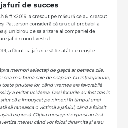
jafuri de succes
ch & # x2019; a crescut pe măsură ce au crescut
și Patterson consideră că grupul probabil a
s și un birou de salarizare al companiei de
re jaf din nord-vestul.
9; a făcut ca jafurile să fie atât de reușite.
âțiva membri selectați de gașcă ar petrece zile,
și cea mai bună cale de scăpare. Cu înțelepciune,
 toate ținutele lor, când vremea era favorabilă
idy a evitat uciderea. Deși focurile au fost tras în
ă știut că a împușcat pe nimeni în timpul unei
tă să rănească o victimă a jafului, când a folosit
mașină expresă. Câțiva mesageri expresi au fost
îi avertiza mereu când vor folosi dinamita și erau