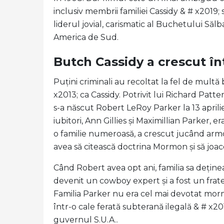
inclusiv membrii familiei Cassidy & # x2019; 
liderul jovial, carismatic al Buchetului Sălb
America de Sud.
Butch Cassidy a crescut î
Puțini criminali au recoltat la fel de multă
x2013; ca Cassidy. Potrivit lui Richard Patt
s-a născut Robert LeRoy Parker la 13 aprilie 
iubitori, Ann Gillies și Maximillian Parker, 
o familie numeroasă, a crescut jucând armon
avea să citească doctrina Mormon și să joace
Când Robert avea opt ani, familia sa deținea 
devenit un cowboy expert și a fost un frate 
Familia Parker nu era cel mai devotat mormo
într-o cale ferată subterană ilegală & # x2
guvernul S.U.A..