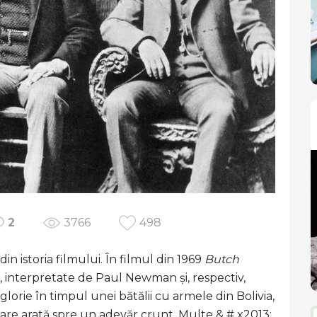
2
3766
498
in istoria filmului. În filmul din 1969
Butch
i, interpretate de Paul Newman și, respectiv,
glorie în timpul unei bătălii cu armele din Bolivia,
care arată spre un adevăr crunt. Multe & # x2013;