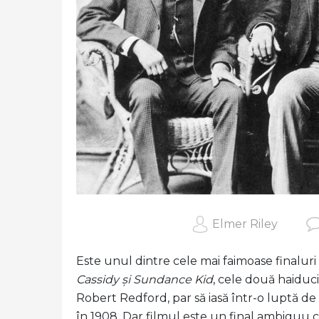
Elmer Riley
Este unul dintre cele mai faimoase finaluri d
Cassidy și Sundance Kid
, cele două haiduc
Robert Redford, par să iasă într-o luptă de 
în 1908. Dar filmul este un final ambiguu 