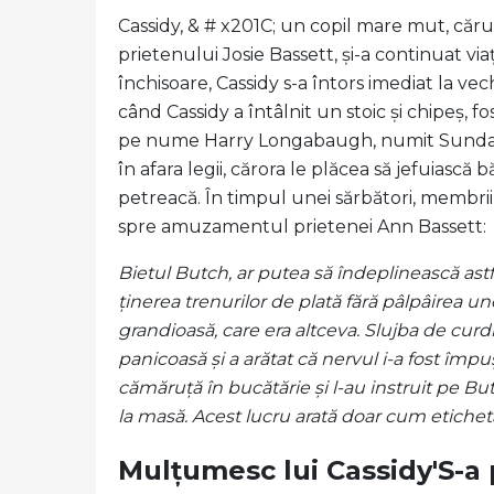
Cassidy, & # x201C; un copil mare mut, cărui
prietenului Josie Bassett, și-a continuat vi
închisoare, Cassidy s-a întors imediat la vec
când Cassidy a întâlnit un stoic și chipeș, 
pe nume Harry Longabaugh, numit Sundance
în afara legii, cărora le plăcea să jefuiască b
petreacă. În timpul unei sărbători, membri
spre amuzamentul prietenei Ann Bassett:
Bietul Butch, ar putea să îndeplinească astf
ținerea trenurilor de plată fără pâlpâirea un
grandioasă, care era altceva. Slujba de cur
panicoasă și a arătat că nervul i-a fost împuș
cămăruță în bucătărie și l-au instruit pe B
la masă. Acest lucru arată doar cum etichet
Mulțumesc lui Cassidy'S-a 