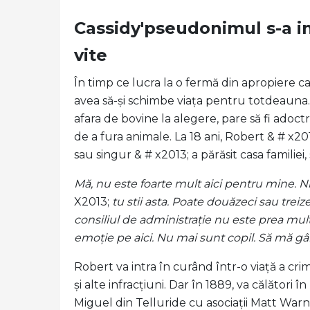
Cassidy'pseudonimul s-a i
vite
În timp ce lucra la o fermă din apropiere c
avea să-și schimbe viața pentru totdeauna.
afara de bovine la alegere, pare să fi adoctr
de a fura animale. La 18 ani, Robert & # x2
sau singur & # x2013; a părăsit casa familie
Mă, nu este foarte mult aici pentru mine. Ni
X2013;
tu stii asta. Poate douăzeci sau trei
consiliul de administrație nu este prea mult 
emoție pe aici. Nu mai sunt copil. Să mă gâ
Robert va intra în curând într-o viață a crim
și alte infracțiuni. Dar în 1889, va călători 
Miguel din Telluride cu asociații Matt Warn