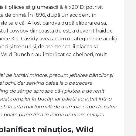
a îi plăcea să glumească & # x201D; potrivit
ața de crimă. În 1896, după un accident în
hile sale căi. A fost cândva după eliberarea sa,
fostul cowboy din coasta de est, a devenit haiduc
 Kid. Cassidy avea acum o categorie de acoliți
ănci și trenuri și, de asemenea, îi plăcea să
i Wild Bunch s-au îmbrăcat ca chelneri, mult
el de lucrări minore, precum jefuirea băncilor și
ei ochi, dar servind cafea la o petrecere
dling de sânge aproape că-l plutea, a devenit
cat complet în bucăți, iar băieții au intrat într-o
utch în arta mai formală de a umple cupe de cafea
a poate pune frica în inima unui om curajos.
planificat minuțios, Wild