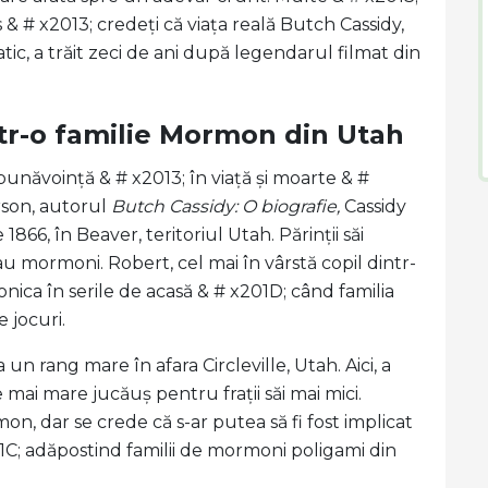
s & # x2013; credeți că viața reală Butch Cassidy,
atic, a trăit zeci de ani după legendarul filmat din
ntr-o familie Mormon din Utah
 bunăvoință & # x2013; în viață și moarte & #
erson, autorul
Butch Cassidy: O biografie
,
Cassidy
1866, în Beaver, teritoriul Utah. Părinții săi
erau mormoni. Robert, cel mai în vârstă copil dintr-
ica în serile de acasă & # x201D; când familia
 jocuri.
un rang mare în afara Circleville, Utah. Aici, a
mai mare jucăuș pentru frații săi mai mici.
n, dar se crede că s-ar putea să fi fost implicat
01C; adăpostind familii de mormoni poligami din