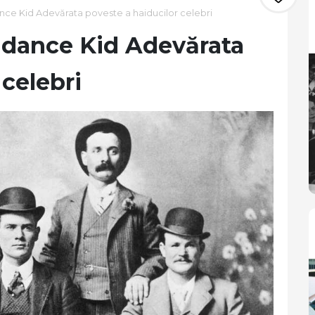
nce Kid Adevărata poveste a haiducilor celebri
ndance Kid Adevărata
 celebri