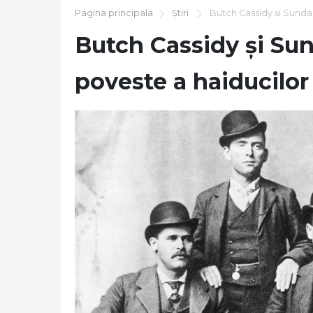
Pagina principala
Știri
Butch Cassidy și Sunda
Butch Cassidy și Su
poveste a haiducilor