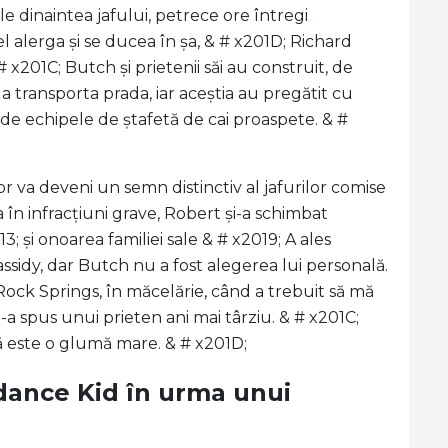
e dinaintea jafului, petrece ore întregi
el alerga și se ducea în șa, & # x201D; Richard
 # x201C; Butch și prietenii săi au construit, de
 transporta prada, iar aceștia au pregătit cu
i de echipele de ștafetă de cai proaspete. & #
r va deveni un semn distinctiv al jafurilor comise
 în infracțiuni grave, Robert și-a schimbat
 și onoarea familiei sale & # x2019; A ales
sidy, dar Butch nu a fost alegerea lui personală.
ock Springs, în măcelărie, când a trebuit să mă
-a spus unui prieten ani mai târziu. & # x201C;
 este o glumă mare. & # x201D;
ndance Kid în urma unui