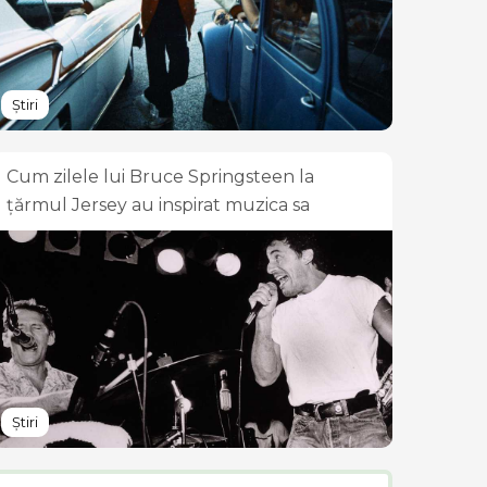
Știri
Cum zilele lui Bruce Springsteen la
țărmul Jersey au inspirat muzica sa
Știri