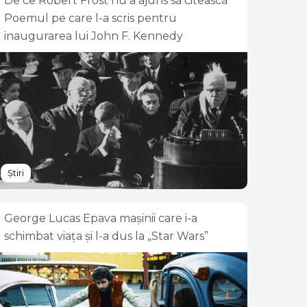
De ce Robert Frost nu a ajuns să citească
Poemul pe care l-a scris pentru
inaugurarea lui John F. Kennedy
Știri
George Lucas Epava mașinii care i-a
schimbat viața și l-a dus la „Star Wars”