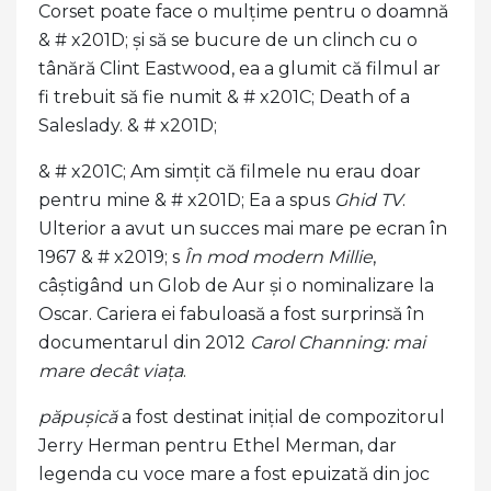
Corset poate face o mulțime pentru o doamnă
& # x201D; și să se bucure de un clinch cu o
tânără Clint Eastwood, ea a glumit că filmul ar
fi trebuit să fie numit & # x201C; Death of a
Saleslady. & # x201D;
& # x201C; Am simțit că filmele nu erau doar
pentru mine & # x201D; Ea a spus
Ghid TV
.
Ulterior a avut un succes mai mare pe ecran în
1967 & # x2019; s
În mod modern Millie
,
câștigând un Glob de Aur și o nominalizare la
Oscar. Cariera ei fabuloasă a fost surprinsă în
documentarul din 2012
Carol Channing: mai
mare decât viața
.
păpușică
a fost destinat inițial de compozitorul
Jerry Herman pentru Ethel Merman, dar
legenda cu voce mare a fost epuizată din joc