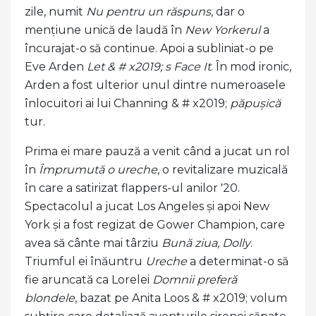
zile, numit
Nu pentru un răspuns
, dar o
mențiune unică de laudă în
New Yorkerul
a
încurajat-o să continue. Apoi a subliniat-o pe
Eve Arden
Let & # x2019; s Face It
. În mod ironic,
Arden a fost ulterior unul dintre numeroasele
înlocuitori ai lui Channing & # x2019;
păpușică
tur.
Prima ei mare pauză a venit când a jucat un rol
în
Împrumută o ureche
, o revitalizare muzicală
în care a satirizat flappers-ul anilor '20.
Spectacolul a jucat Los Angeles și apoi New
York și a fost regizat de Gower Champion, care
avea să cânte mai târziu
Bună ziua, Dolly
.
Triumful ei înăuntru
Ureche
a determinat-o să
fie aruncată ca Lorelei
Domnii preferă
blondele
, bazat pe Anita Loos & # x2019; volum