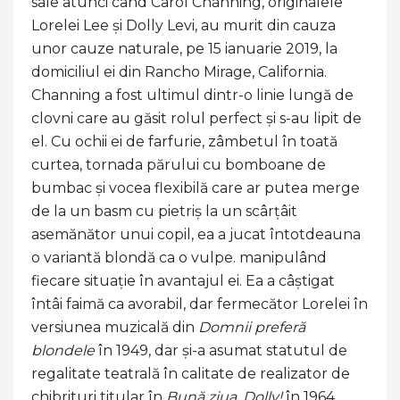
sale atunci când Carol Channing, originalele
Lorelei Lee și Dolly Levi, au murit din cauza
unor cauze naturale, pe 15 ianuarie 2019, la
domiciliul ei din Rancho Mirage, California.
Channing a fost ultimul dintr-o linie lungă de
clovni care au găsit rolul perfect și s-au lipit de
el. Cu ochii ei de farfurie, zâmbetul în toată
curtea, tornada părului cu bomboane de
bumbac și vocea flexibilă care ar putea merge
de la un basm cu pietriș la un scârțâit
asemănător unui copil, ea a jucat întotdeauna
o variantă blondă ca o vulpe. manipulând
fiecare situație în avantajul ei. Ea a câștigat
întâi faimă ca avorabil, dar fermecător Lorelei în
versiunea muzicală din
Domnii preferă
blondele
în 1949, dar și-a asumat statutul de
regalitate teatrală în calitate de realizator de
chibrituri titular în
Bună ziua, Dolly!
în 1964,