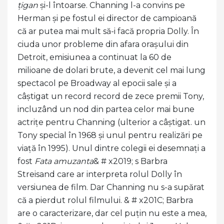
țigan
și-l întoarse. Channing l-a convins pe
Herman și pe fostul ei director de campioană
că ar putea mai mult să-i facă propria Dolly. În
ciuda unor probleme din afara orașului din
Detroit, emisiunea a continuat la 60 de
milioane de dolari brute, a devenit cel mai lung
spectacol pe Broadway al epocii sale și a
câștigat un record record de zece premii Tony,
incluzând un nod din partea celor mai bune
actrițe pentru Channing (ulterior a câștigat. un
Tony special în 1968 și unul pentru realizări pe
viață în 1995). Unul dintre colegii ei desemnați a
fost
Fata amuzanta
& # x2019; s Barbra
Streisand care ar interpreta rolul Dolly în
versiunea de film. Dar Channing nu s-a supărat
că a pierdut rolul filmului. & # x201C; Barbra
are o caracterizare, dar cel puțin nu este a mea,