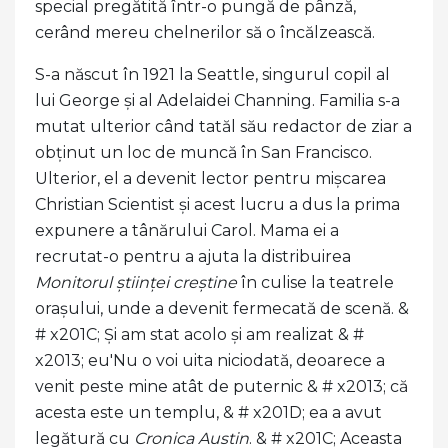
special pregătită într-o pungă de pânză,
cerând mereu chelnerilor să o încălzească.
S-a născut în 1921 la Seattle, singurul copil al
lui George și al Adelaidei Channing. Familia s-a
mutat ulterior când tatăl său redactor de ziar a
obținut un loc de muncă în San Francisco.
Ulterior, el a devenit lector pentru mișcarea
Christian Scientist și acest lucru a dus la prima
expunere a tânărului Carol. Mama ei a
recrutat-o ​​pentru a ajuta la distribuirea
Monitorul științei creștine
în culise la teatrele
orașului, unde a devenit fermecată de scenă. &
# x201C; Și am stat acolo și am realizat & #
x2013; eu'Nu o voi uita niciodată, deoarece a
venit peste mine atât de puternic & # x2013; că
acesta este un templu, & # x201D; ea a avut
legătură cu
Cronica Austin
. & # x201C; Aceasta