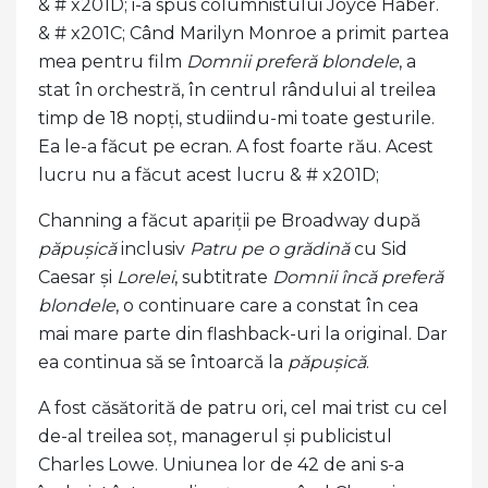
& # x201D; i-a spus columnistului Joyce Haber.
& # x201C; Când Marilyn Monroe a primit partea
mea pentru film
Domnii preferă blondele
, a
stat în orchestră, în centrul rândului al treilea
timp de 18 nopți, studiindu-mi toate gesturile.
Ea le-a făcut pe ecran. A fost foarte rău. Acest
lucru nu a făcut acest lucru & # x201D;
Channing a făcut apariții pe Broadway după
păpușică
inclusiv
Patru pe o grădină
cu Sid
Caesar și
Lorelei
, subtitrate
Domnii încă preferă
blondele
, o continuare care a constat în cea
mai mare parte din flashback-uri la original. Dar
ea continua să se întoarcă la
păpușică
.
A fost căsătorită de patru ori, cel mai trist cu cel
de-al treilea soț, managerul și publicistul
Charles Lowe. Uniunea lor de 42 de ani s-a