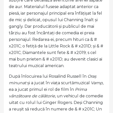
subțire care detaliază aventurile sirenei săpate
de aur. Materialul fusese adaptat anterior ca
piesă, iar personajul principal era înfățișat la fel
de mic și delicat, opusul lui Channing înalt și
gangly. Dar producătorii și publicul de mai
târziu au fost încântați de comedia ei preia
personajul. Redarea ei, precum hituri ca & #
x201C; o fetiță de la Little Rock & # x201D; și & #
x201C; Diamantele sunt fete & # x2019; s cel
mai bun prieten & # x201D; au devenit clasici ai
teatrului muzical american.
După înlocuirea lui Rosalind Russell în
Oraș
minunat
și a jucat în viața scurtămuzical
Vamp
,
ea a jucat primul ei rol de film în
Prima
vânzătoare de călătorie
, un vehicul de comedie
uitat cu rolul lui Ginger Rogers. Deși Channing
a reușit să reducă în numere de & # x201C; Un