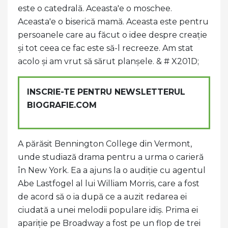
este o catedrală. Aceasta'e o moschee.
Aceasta'e o biserică mamă. Aceasta este pentru
persoanele care au făcut o idee despre creație
și tot ceea ce fac este să-l recreeze. Am stat
acolo și am vrut să sărut planșele. & # X201D;
INSCRIE-TE PENTRU NEWSLETTERUL
BIOGRAFIE.COM
A părăsit Bennington College din Vermont,
unde studiază drama pentru a urma o carieră
în New York. Ea a ajuns la o audiție cu agentul
Abe Lastfogel al lui William Morris, care a fost
de acord să o ia după ce a auzit redarea ei
ciudată a unei melodii populare idiș. Prima ei
apariție pe Broadway a fost pe un flop de trei