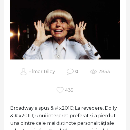
Elmer Riley
0
2853
435
Broadway a spus & # x201C; La revedere, Dolly
& # x201D; unui interpret preferat și a pierdut
una dintre cele mai distincte personalități ale