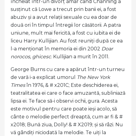
încheiat într-un divorț amar când Channing a
susținut că Lowe a trecut prin banii ei, a fost
abuziv și a avut relații sexuale cu ea doar de
două ori în timpul întregii lor căsătorii. A patra
uniune, mult mai fericită, a fost cu iubita ei de
liceu Harry Kullijian. Au fost reuniți după ce ea
l-a menționat în memoria ei din 2002
Doar
norocos, ghicesc
. Kullijian a murit în 2011.
George Burns cu care a apărut într-un turneu
de vară i-a explicat umorul
The New York
Times
în 1976, & # x201C; Este deschiderea ei,
teatralitatea ei care o face amuzantă, subliniază
lipsa ei. Te face să-i observi ochii, gura. Acesta
este motivul pentru care poate ieși acolo, să
cânte o melodie perfect dreaptă, cum ar fi & #
x2018; Bună ziua, Dolly! & # X2019; și să râzi. Nu
vă gândiți niciodată la melodie. Te uiți la