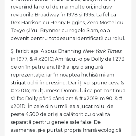
revenind la rolul de mai multe ori, inclusiv
revigorile Broadway în 1978 și 1995. La fel ca
Rex Harrison cu Henry Higgins, Zero Mostel cu
Tevye și Yul Brynner cu regele Siam, ea a
devenit pentru totdeauna identificată cu rolul.
Și fericit așa. A spus Channing
New York Times
în 1977, & # x201C; Am făcut-o pe Dolly de 1.273
de ori în patru ani, fără a lipsi o singură
reprezentație, iar în noaptea închisă mi-am
strigat ochii în dressing. Dar îți voi spune ceva &
# x2014; mulțumesc Domnului că pot continua
să fac Dolly până când am & # x2019; m 90. & #
x201D; În cele din urmă, ea a jucat rolul de
peste 4.500 de ori și a călătorit cu o valiză
separată pentru genele sale false. De
asemenea, și-a purtat propria hrană ecologică