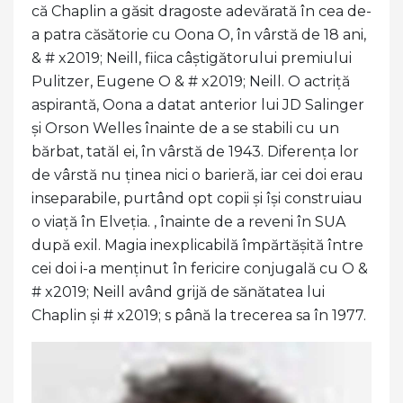
că Chaplin a găsit dragoste adevărată în cea de-
a patra căsătorie cu Oona O, în vârstă de 18 ani,
& # x2019; Neill, fiica câștigătorului premiului
Pulitzer, Eugene O & # x2019; Neill. O actriță
aspirantă, Oona a datat anterior lui JD Salinger
și Orson Welles înainte de a se stabili cu un
bărbat, tatăl ei, în vârstă de 1943. Diferența lor
de vârstă nu ținea nici o barieră, iar cei doi erau
inseparabile, purtând opt copii și își construiau
o viață în Elveția. , înainte de a reveni în SUA
după exil. Magia inexplicabilă împărtășită între
cei doi i-a menținut în fericire conjugală cu O &
# x2019; Neill având grijă de sănătatea lui
Chaplin și # x2019; s până la trecerea sa în 1977.