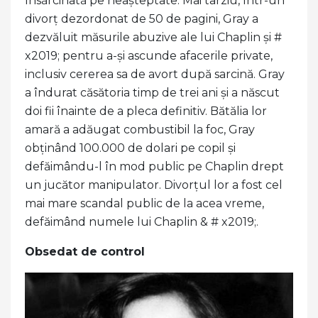
însărcinată pe neașteptate. Mai târziu, într-un
divorț dezordonat de 50 de pagini, Gray a
dezvăluit măsurile abuzive ale lui Chaplin și #
x2019; pentru a-și ascunde afacerile private,
inclusiv cererea sa de avort după sarcină. Gray
a îndurat căsătoria timp de trei ani și a născut
doi fii înainte de a pleca definitiv. Bătălia lor
amară a adăugat combustibil la foc, Gray
obținând 100.000 de dolari pe copil și
defăimându-l în mod public pe Chaplin drept
un jucător manipulator. Divorțul lor a fost cel
mai mare scandal public de la acea vreme,
defăimând numele lui Chaplin & # x2019;.
Obsedat de control