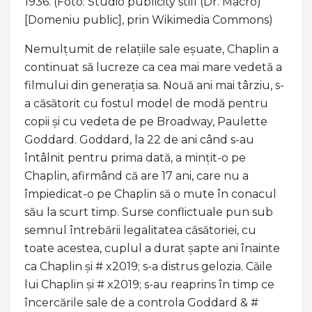
1936. (Foto: Studio publicity still (Dr. Macro)
[Domeniu public], prin Wikimedia Commons)
Nemulțumit de relațiile sale eșuate, Chaplin a
continuat să lucreze ca cea mai mare vedetă a
filmului din generația sa. Nouă ani mai târziu, s-
a căsătorit cu fostul model de modă pentru
copii și cu vedeta de pe Broadway, Paulette
Goddard. Goddard, la 22 de ani când s-au
întâlnit pentru prima dată, a mințit-o pe
Chaplin, afirmând că are 17 ani, care nu a
împiedicat-o pe Chaplin să o mute în conacul
său la scurt timp. Surse conflictuale pun sub
semnul întrebării legalitatea căsătoriei, cu
toate acestea, cuplul a durat șapte ani înainte
ca Chaplin și # x2019; s-a distrus gelozia. Căile
lui Chaplin și # x2019; s-au reaprins în timp ce
încercările sale de a controla Goddard & #