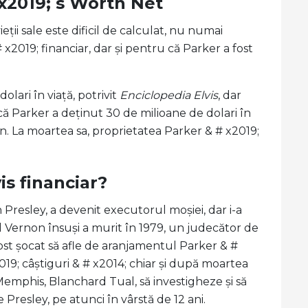
x2019; s Worth Net
ții sale este dificil de calculat, nu numai
# x2019; financiar, dar și pentru că Parker a fost
lari în viață, potrivit
Enciclopedia Elvis
, dar
că Parker a deținut 30 de milioane de dolari în
on. La moartea sa, proprietatea Parker & # x2019;
is financiar?
n Presley, a devenit executorul moșiei, dar i-a
d Vernon însuși a murit în 1979, un judecător de
fost șocat să afle de aranjamentul Parker & #
019; câștiguri & # x2014; chiar și după moartea
Memphis, Blanchard Tual, să investigheze și să
 Presley, pe atunci în vârstă de 12 ani.