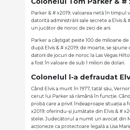
Colonelul Tom Parker & # 
Parker & # x2019; valoarea netă în timpul vie
datorită administrării sale secrete a Elvis & 
un jucător de noroc de zeci de ani.
Parker a câștigat peste 100 de milioane de do
după Elvis & # x2019; de moarte, se spune 
datorii de jocuri de noroc la Las Vegas Hilt
a fost în valoare de sub 1 milion de dolari.
Colonelul l-a defraudat Elv
Când Elvis a murit în 1977, tatăl său, Verno
cerut lui Parker să rămână în funcție. Cân
probă care a privit îndeaproape situația a 
x2019; oferindu-și jumătate din Elvis & # x2
stelei. Judecătorul a numit un avocat din 
acționeze ca protectoare legală a Lisa Marie