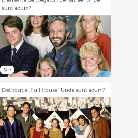
Elemente de „Legături de familie” Unde
sunt acum?
Știri
Distribuție „Full House” Unde sunt acum?