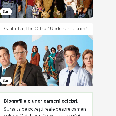
Știri
Distribuția „The Office” Unde sunt acum?
Știri
Biografii ale unor oameni celebri.
Sursa ta de povești reale despre oameni
celebri. Citiți biografii exclusive și găsiți