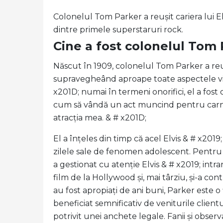
Colonelul Tom Parker a reușit cariera lui E
dintre primele superstaruri rock.
Cine a fost colonelul Tom
Născut în 1909, colonelul Tom Parker a reuși
supravegheând aproape toate aspectele vieț
x201D; numai în termeni onorifici, el a fost
cum să vândă un act muncind pentru carnava
atracția mea. & # x201D;
El a înțeles din timp că acel Elvis & # x20
zilele sale de fenomen adolescent. Pentru 
a gestionat cu atenție Elvis & # x2019; intr
film de la Hollywood și, mai târziu, și-a con
au fost apropiați de ani buni, Parker este o
beneficiat semnificativ de veniturile clien
potrivit unei anchete legale. Fanii și obser