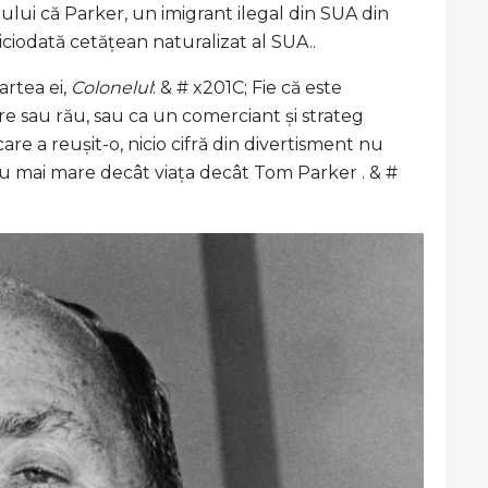
ului că Parker, un imigrant ilegal din SUA din
ciodată cetățean naturalizat al SUA..
artea ei,
Colonelul
: & # x201C; Fie că este
e sau rău, sau ca un comerciant și strateg
care a reușit-o, nicio cifră din divertisment nu
au mai mare decât viața decât Tom Parker . & #