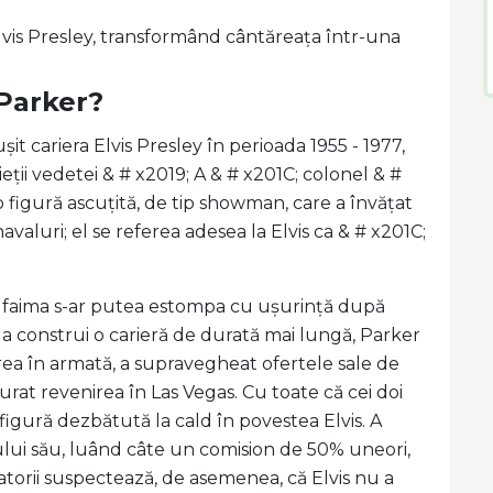
lvis Presley, transformând cântăreața într-una
 Parker?
t cariera Elvis Presley în perioada 1955 - 1977,
ii vedetei & # x2019; A & # x201C; colonel & #
 o figură ascuțită, de tip showman, care a învățat
luri; el se referea adesea la Elvis ca & # x201C;
19; faima s-ar putea estompa cu ușurință după
a construi o carieră de durată mai lungă, Parker
area în armată, a supravegheat ofertele sale de
turat revenirea în Las Vegas. Cu toate că cei doi
 figură dezbătută la cald în povestea Elvis. A
tului său, luând câte un comision de 50% uneori,
vatorii suspectează, de asemenea, că Elvis nu a