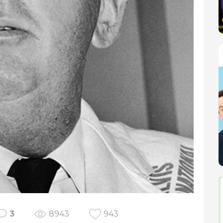
3
8943
943