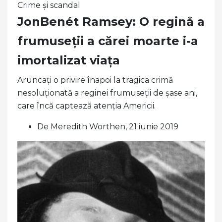
Crime și scandal
JonBenét Ramsey: O regină a
frumuseții a cărei moarte i-a
imortalizat viața
Aruncați o privire înapoi la tragica crimă
nesoluționată a reginei frumuseții de șase ani,
care încă captează atenția Americii.
De Meredith Worthen, 21 iunie 2019