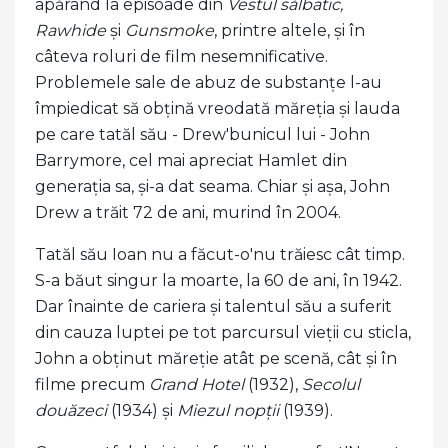
apărând la episoade din
Vestul sălbatic,
Rawhide
și
Gunsmoke
, printre altele, și în
câteva roluri de film nesemnificative.
Problemele sale de abuz de substanțe l-au
împiedicat să obțină vreodată măreția și lauda
pe care tatăl său - Drew'bunicul lui - John
Barrymore, cel mai apreciat Hamlet din
generația sa, și-a dat seama. Chiar și așa, John
Drew a trăit 72 de ani, murind în 2004.
Tatăl său Ioan nu a făcut-o'nu trăiesc cât timp.
S-a băut singur la moarte, la 60 de ani, în 1942.
Dar înainte de cariera și talentul său a suferit
din cauza luptei pe tot parcursul vieții cu sticla,
John a obținut măreție atât pe scenă, cât și în
filme precum
Grand Hotel
(1932),
Secolul
douăzeci
(1934) și
Miezul nopţii
(1939).