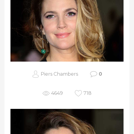
Piers Chambers
0
4649
718