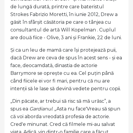
de lungă durată, printre care bateristul
Strokes Fabrizio Moretti, în iunie 2012, Drew a
găsit în sfârșit căsătoria pe care o tânjea cu
consultantul de artă Will Kopelman . Cuplul
are două fiice - Olive, 3 ani și Frankie, 22 de luni.
Și ca un leu de mamă care își protejează puii,
dacă Drew are ceva de spus în acest sens - și ea
face, deocamdată, dinastia de actorie
Barrymore se oprește cu ea. Cel puțin până
când fiicele ei vor fi mari, pentru că nu are
intenții să le lase să devină vedete pentru copii.
„Din păcate, ar trebui să risc să mă urăsc”, a
spus ea
Gardianul
. „Asta nu face'Vreau să spun
că voi aborda vreodată profesia de actorie.
Cred'e minunat. Cred că filmele mi-au salvat
viața. Adică, vin dintr-o familie care a făcut