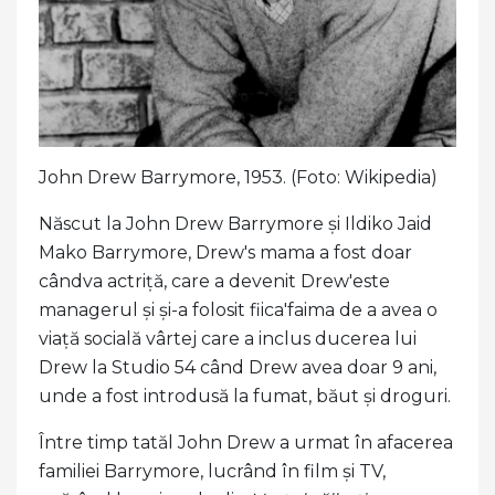
John Drew Barrymore, 1953. (Foto: Wikipedia)
Născut la John Drew Barrymore și Ildiko Jaid
Mako Barrymore, Drew's mama a fost doar
cândva actriță, care a devenit Drew'este
managerul și și-a folosit fiica'faima de a avea o
viață socială vârtej care a inclus ducerea lui
Drew la Studio 54 când Drew avea doar 9 ani,
unde a fost introdusă la fumat, băut și droguri.
Între timp tatăl John Drew a urmat în afacerea
familiei Barrymore, lucrând în film și TV,