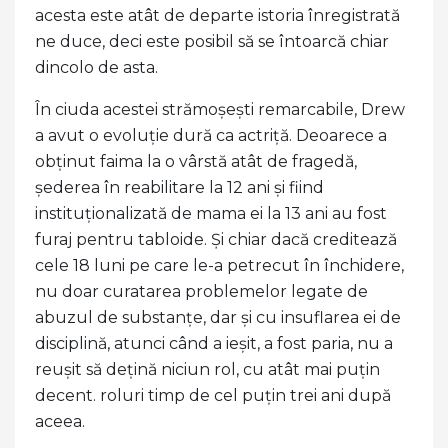
acesta este atât de departe istoria înregistrată
ne duce, deci este posibil să se întoarcă chiar
dincolo de asta.
În ciuda acestei strămoșești remarcabile, Drew
a avut o evoluție dură ca actriță. Deoarece a
obținut faima la o vârstă atât de fragedă,
șederea în reabilitare la 12 ani și fiind
instituționalizată de mama ei la 13 ani au fost
furaj pentru tabloide. Și chiar dacă creditează
cele 18 luni pe care le-a petrecut în închidere,
nu doar curatarea problemelor legate de
abuzul de substanțe, dar și cu insuflarea ei de
disciplină, atunci când a ieșit, a fost paria, nu a
reușit să dețină niciun rol, cu atât mai puțin
decent. roluri timp de cel puțin trei ani după
aceea.