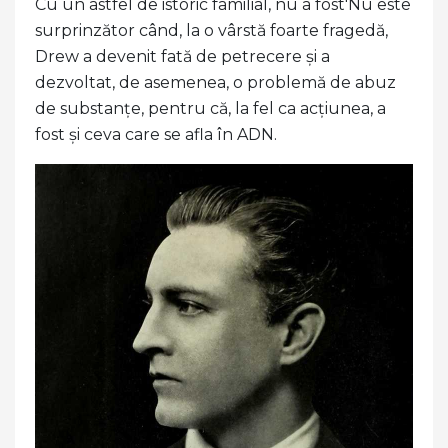
Cu un astfel de istoric familial, nu a fost'Nu este
surprinzător când, la o vârstă foarte fragedă,
Drew a devenit fată de petrecere și a
dezvoltat, de asemenea, o problemă de abuz
de substanțe, pentru că, la fel ca acțiunea, a
fost și ceva care se afla în ADN.