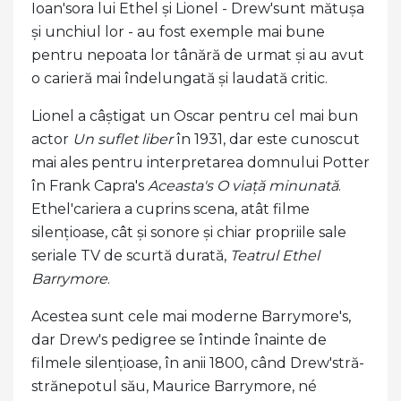
Ioan'sora lui Ethel și Lionel - Drew'sunt mătușa
și unchiul lor - au fost exemple mai bune
pentru nepoata lor tânără de urmat și au avut
o carieră mai îndelungată și laudată critic.
Lionel a câștigat un Oscar pentru cel mai bun
actor
Un suflet liber
în 1931, dar este cunoscut
mai ales pentru interpretarea domnului Potter
în Frank Capra's
Aceasta's O viață minunată
.
Ethel'cariera a cuprins scena, atât filme
silențioase, cât și sonore și chiar propriile sale
seriale TV de scurtă durată,
Teatrul Ethel
Barrymore
.
Acestea sunt cele mai moderne Barrymore's,
dar Drew's pedigree se întinde înainte de
filmele silențioase, în anii 1800, când Drew'stră-
strănepotul său, Maurice Barrymore, né