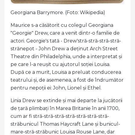
Georgiana Barrymore. (Foto: Wikipedia)
Maurice s-a căsătorit cu colegul Georgiana
"Georgie" Drew, care a venit dintr-o familie de
actori. Georgie's tată - Drew'stră-stră-stră-stră-
strănepot - John Drew a deținut Arch Street
Theatre din Philadelphia, unde a interpretat și
pe care l-a reușit cu ajutorul soției Louisa.
După ce a murit, Louisa a preluat conducerea
teatrului și, de asemenea, a fost de îndrumător
pentru nepoții ei: John, Lionel și Ethel.
Linia Drew se extinde și mai departe la jucătorii
de țară plimbați în Marea Britanie în anii 1700,
cum ar fi stră-stră-stră-stră-stră-stră-stră-
străbunicul Thomas Haycraft Lane și bunicul-
mare-stră-străbunic Louisa Rouse Lane, dar