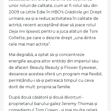
unor roluri de calitate, cum ar fi rolul său din
2009 ca Little Edie în HBO's
Grădinile gri.
Drept
urmare, ea și-a redus activitatea în calitate de
actriță, recent acceptând doar să joace rolul
Deja imi lipsesti
, pentru a juca alături de Toni
Collette, pe care o descrie drept „una dintre
cele mai mari actrițe”.
Mai degrabă, a optat să-și concentreze
energiile asupra altor entități din imperiul său
de afaceri: Beauty Beauty și Flower Eyewear,
deoarece acestea oferă un program mai flexibil,
permițându-i să-și petreacă timpul cu ceva
dorit de mult: propria sa familie.
După două căsătorii și două divorțuri -
proprietarul barului galez Jeremy Thomas și
comediantul Tom Green - și mai multe relații