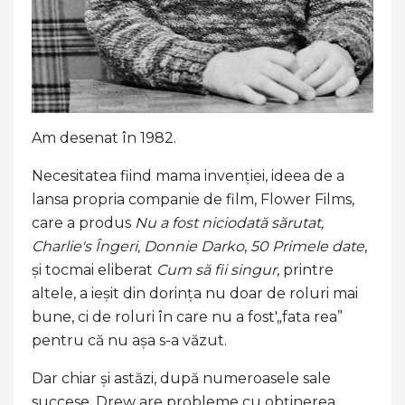
Am desenat în 1982.
Necesitatea fiind mama invenției, ideea de a
lansa propria companie de film, Flower Films,
care a produs
Nu a fost niciodată sărutat,
Charlie's Îngeri, Donnie Darko
,
50 Primele date
,
și tocmai eliberat
Cum să fii singur
, printre
altele, a ieșit din dorința nu doar de roluri mai
bune, ci de roluri în care nu a fost'„fata rea”
pentru că nu așa s-a văzut.
Dar chiar și astăzi, după numeroasele sale
succese, Drew are probleme cu obținerea