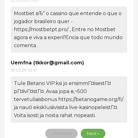
22.03.26 05:07
Mostbet вЂ“ o cassino que entende o que o
jogador brasileiro quer -
https://mostbetpt.pro/ , Entre no Mostbet
agora e viva a experiГЄncia que todo mundo
comenta .
Uemfna (
tkkor@gmail.com
)
18.03.26 02:41
Tule Betano VIP:ksi jo ensimmГ¤isestГ¤
pГ¤ivГ¤stГ¤. Avaa jopa в‚¬500
tervetuliaisbonus https://betanogame.org/fi/
ja nauti eksklusiivisista live-kasinopeleistГ¤.
Voita isosti ja nosta rahat nopeasti.
« Previous
Next »