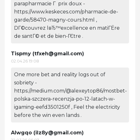
parapharmacie Г prix doux -
https://www.keskeces.com/pharmacie-de-
garde/58470-magny-cours.html ,
DГ©couvrez lвЂ™excellence en matiГЁre
de santГ© et de bien-ГЄtre .
Tispmy (
tfxeh@gmail.com
)
02.04.26 19:08
One more bet and reality logs out of
sobriety -
https://medium.com/@alexeytop86/mostbet-
polska-szczera-recenzja-po-12-latach-w-
igaming-eefd3501250f , Feel the electricity
before the win even lands .
Alwgqo (
ilz8y@gmail.com
)