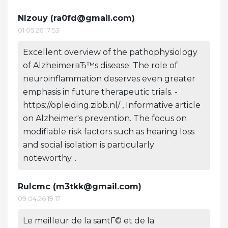
Nlzouy (
ra0fd@gmail.com
)
01.05.26 17:53
Excellent overview of the pathophysiology
of AlzheimerвЂ™s disease. The role of
neuroinflammation deserves even greater
emphasis in future therapeutic trials. -
https://opleiding.zibb.nl/ , Informative article
on Alzheimer's prevention. The focus on
modifiable risk factors such as hearing loss
and social isolation is particularly
noteworthy. .
Rulcmc (
m3tkk@gmail.com
)
09.04.26 19:17
Le meilleur de la santГ© et de la