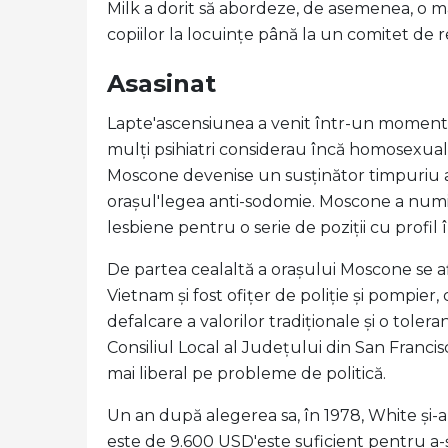
Milk a dorit să abordeze, de asemenea, o ma
copiilor la locuințe până la un comitet de revi
Asasinat
Lapte'ascensiunea a venit într-un moment
mulți psihiatri considerau încă homosexual
Moscone devenise un susținător timpuriu al
orașul'legea anti-sodomie. Moscone a numi
lesbiene pentru o serie de poziții cu profil 
De partea cealaltă a orașului Moscone se a
Vietnam și fost ofițer de poliție și pompier
defalcare a valorilor tradiționale și o toler
Consiliul Local al Județului din San Francis
mai liberal pe probleme de politică.
Un an după alegerea sa, în 1978, White și-a 
este de 9.600 USD'este suficient pentru a-și