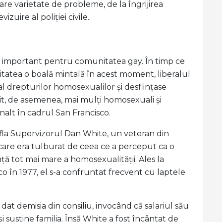
re varietate de probleme, de la îngrijirea
zuire al poliției civile..
 important pentru comunitatea gay. În timp ce
itatea o boală mintală în acest moment, liberalul
 drepturilor homosexualilor și desființase
t, de asemenea, mai mulți homosexuali și
înalt în cadrul San Francisco.
fla Supervizorul Dan White, un veteran din
, care era tulburat de ceea ce a perceput ca o
anță tot mai mare a homosexualității. Ales la
co în 1977, el s-a confruntat frecvent cu laptele
dat demisia din consiliu, invocând că salariul său
 susține familia. Însă White a fost încântat de