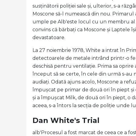
susținătorii poliției sale și, ulterior, s-a răzg
Moscone să-l numească din nou. Primarul a re
umple pe Alb'este locul cu un membru al co
convins că bărbați ca Moscone și Laptele își 
devastatoare.
La 27 noiembrie 1978, White a intrat în Prim
detectoarele de metale intrând printr-o fer
deschisă pentru ventilație. Prima sa oprire 
început să se certe, în cele din urmă s-au 
audiați. Odată ajuns acolo, Moscone a refu
împușcat pe primar de două ori în piept și 
și a împușcat Milk, de două ori în piept, o 
aceea, s-a întors la secția de poliție unde lu
Dan White's Trial
alb'Procesul a fost marcat de ceea ce a fo