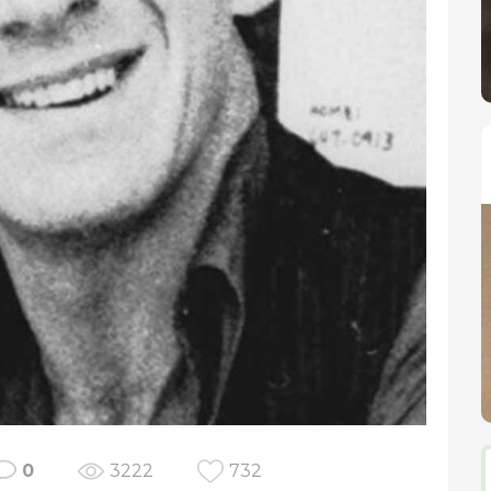
0
3222
732