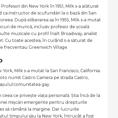
Profesori din New York în 1951, Milk s-a alăturat
d ca instructor de scufundări la o bază din San
Coreea. După eliberarea sa în 1955, Milk s-a mutat
ocuri de muncă, inclusiv profesor de școală
ulte muzicale cu profil înalt Broadway, analist
eet. Cu toate acestea, în curând s-a săturat de
care frecventau Greenwich Village.
o
ew York, Milk s-a mutat la San Francisco, California.
foto numit Castro Camera pe strada Castro,
rașului'comunitatea gay.
în ceea ce privește viața personală. Știa încă de la
 unei mișcări emergente pentru drepturile
les să rămână la margine. Dar lucrurile
șitul timpului său la New York, întrucât a fost