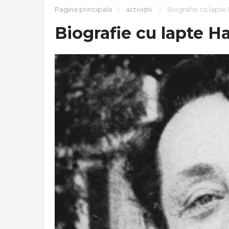
Pagina principala
activiştii
Biografie cu lapte
Biografie cu lapte H