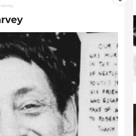
 Harvey
arvey