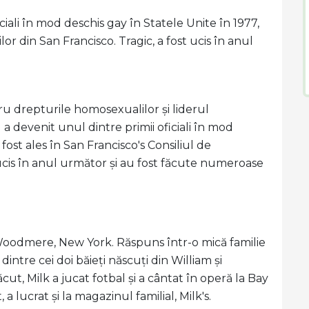
ciali în mod deschis gay în Statele Unite în 1977,
or din San Francisco. Tragic, a fost ucis în anul
ru drepturile homosexualilor și liderul
 a devenit unul dintre primii oficiali în mod
fost ales în San Francisco's Consiliul de
 ucis în anul următor și au fost făcute numeroase
 Woodmere, New York. Răspuns într-o mică familie
 dintre cei doi băieți născuți din William și
cut, Milk a jucat fotbal și a cântat în operă la Bay
a lucrat și la magazinul familial, Milk's.