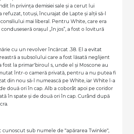
ândit în privința demisiei sale și a cerut lui
fuzat, totuși, încurajat de Lapte și alții să-l
nsiliului mai liberal. Pentru White, care era
conduseseră orașul „în jos”, a fost o lovitură
ărie cu un revolver încărcat .38. El a evitat
eastră a subsolului care a fost lăsată neglijent
a fost la primar'biroul s, unde el și Moscone au
mutat într-o cameră privată, pentru a nu putea fi
zat din nou să-l numească pe White, iar White l-a
de două ori în cap. Alb a coborât apoi pe coridor
dată în spate și de două ori în cap. Curând după
cra.
st cunoscut sub numele de "apărarea Twinkie",