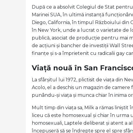
După ce a absolvit Colegiul de Stat pentru 
Marinei SUA, în ultimă instanță funcționân
Diego, California, în timpul Războiului din 
în New York, unde a lucrat o varietate de l
publică, asociat de producție pentru mai m
de acțiuni și bancher de investiții Wall Str
finanțe și s-a împrietenit cu radicalii gay 
Viață nouă în San Francisc
La sfârșitul lui 1972, plictisit de viața din N
Acolo, el a deschis un magazin de camere 
punându-și viața și munca chiar în inima o
Mult timp din viața sa, Milk a rămas liniștit 
liceu că este homosexual și chiar în urma
homosexuali, Laptele deliberat și atent a a
începuseră să se îndrepte spre el spre sfâr