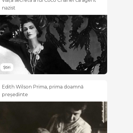
Viața secretă a lui Coco Chanel ca agent
nazist
Știri
Edith Wilson Prima, prima doamnă
președinte