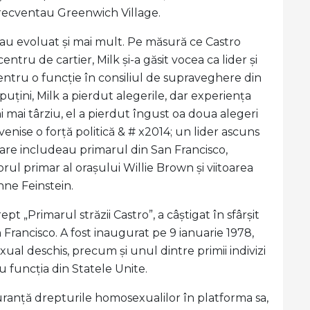
frecventau Greenwich Village.
să au evoluat și mai mult. Pe măsură ce Castro
ru de cartier, Milk și-a găsit vocea ca lider și
 pentru o funcție în consiliul de supraveghere din
puțini, Milk a pierdut alegerile, dar experiența
i mai târziu, el a pierdut îngust oa doua alegeri
enise o forță politică & # x2014; un lider ascuns
care includeau primarul din San Francisco,
rul primar al orașului Willie Brown și viitoarea
nne Feinstein.
pt „Primarul străzii Castro”, a câștigat în sfârșit
n Francisco. A fost inaugurat pe 9 ianuarie 1978,
al deschis, precum și unul dintre primii indivizi
u funcția din Statele Unite.
uranță drepturile homosexualilor în platforma sa,