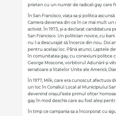
prieten cu un număr de radicali gay care 
În San Francisco, viața sa și politica ascun
Camera devenea din ce în ce mai mult un cent
activist. În 1973, și-a declarat candidatura
San Francisco. Un politician novice, cu bani 
nu l-a descurajat să încerce din nou. Doi an
pentru același loc. Până atunci, Laptele dev
în comunitatea gay, cu conexiuni politice 
George Moscone, vorbitorul Adunării și viito
senatoare a Statelor Unite ale Americii, Dia
În 1977, Milk, care era cunoscut afectuos dre
un loc în Consiliul Local al Municipiului Sa
devenind orașul'este primul ofițer homosexu
gay în mod deschis care au fost aleși pentr
În timp ce campania sa a încorporat cu sig