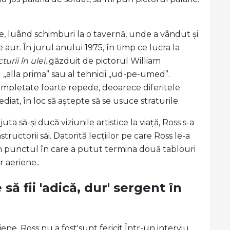
ne, luând schimburi la o tavernă, unde a vândut și
de aur. În jurul anului 1975, în timp ce lucra la
turii în ulei
, găzduit de pictorul William
 „alla prima” sau al tehnicii „ud-pe-umed”.
 completate foarte repede, deoarece diferitele
ediat, în loc să aștepte să se usuce straturile.
 să-și ducă viziunile artistice la viață, Ross s-a
uctorii săi. Datorită lecțiilor pe care Ross le-a
ns în punctul în care a putut termina două tablouri
r aeriene..
să fii 'adică, dur' sergent în
ene, Ross nu a fost'sunt fericit Într-un interviu