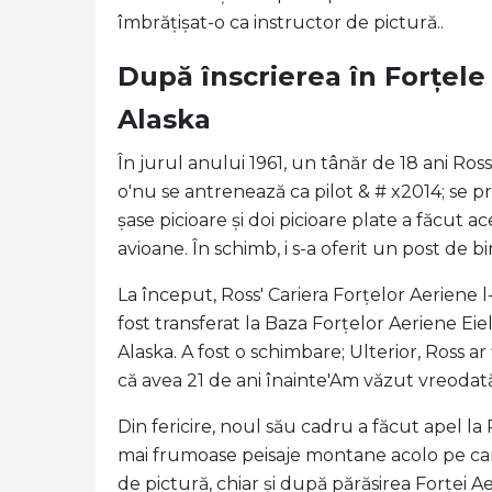
îmbrățișat-o ca instructor de pictură..
După înscrierea în Forțele 
Alaska
În jurul anului 1961, un tânăr de 18 ani Ross
o'nu se antrenează ca pilot & # x2014; se p
șase picioare și doi picioare plate a făcut a
avioane. În schimb, i s-a oferit un post de 
La început, Ross' Cariera Forțelor Aeriene l-
fost transferat la Baza Forțelor Aeriene Eie
Alaska. A fost o schimbare; Ulterior, Ross a
că avea 21 de ani înainte'Am văzut vreodat
Din fericire, noul său cadru a făcut apel la
mai frumoase peisaje montane acolo pe car
de pictură, chiar și după părăsirea Forței Ae