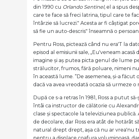
din 1990 cu
Orlando Sentinel
, el a spus de
care te face să freci latrina, tipul care te fa
întârzie să lucrezi." Acesta ar fi câștigat po
să fie un auto-descris" înseamnă o persoană 
Pentru Ross, pictează când nu era'T la dat
episod al emisiunii sale, „Eu'veneam acasă 
imagine și aș putea picta genul de lume pe c
strălucitor, frumos, fără poluare, nimeni nu
în această lume. ”De asemenea, și-a făcut o
dacă va avea vreodată ocazia să urmeze o 
După ce s-a retras în 1981, Ross a putut să
întâi ca instructor de călătorie cu Alexand
clase și spectacole la televiziunea publică
de decolare, dar Ross era atât de hotărât s
natural drept drept, așa că nu ar vrea'nu 
pentru a displace coafura voluminoasă, dar