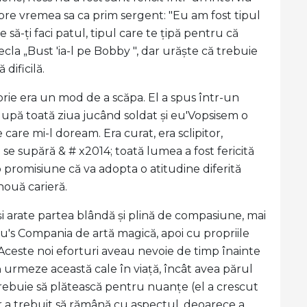
spre vremea sa ca prim sergent: "Eu am fost tipul
ce să-ți faci patul, tipul care te țipă pentru că
recla „Bust 'ia-l pe Bobby ", dar urăște că trebuie
dificilă.
orie era un mod de a scăpa. El a spus într-un
după toată ziua jucând soldat și eu'Vopsisem o
are mi-l doream. Era curat, era sclipitor,
 se supără & # x2014; toată lumea a fost fericită
 promisiune că va adopta o atitudine diferită
nouă carieră.
-și arate partea blândă și plină de compasiune, mai
ru's Compania de artă magică, apoi cu propriile
. Aceste noi eforturi aveau nevoie de timp înainte
ă urmeze această cale în viață, încât avea părul
trebuie să plătească pentru nuanțe (el a crescut
 a trebuit să rămână cu aspectul, deoarece a