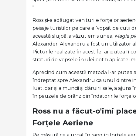
"
Ross și-a adăugat veniturile forțelor aerie
peisaje turistilor pe care el'vopsit pe cutii 
această slujbă, a văzut emisiunea,
Magia pic
Alexander. Alexandru a fost un utilizator al
Picturile realizate în acest fel ar putea fi
straturi de vopsele în ulei pot fi aplicate im
Aprecind cum această metodă l-ar putea ajuta
îndreptat spre Alexandru ca unul dintre instr
luat, dar și a muncii și dăruirii sale, a aju
în pauzele de prânz din îndatoririle forțelo
Ross nu a făcut-o'îmi place 
Forțele Aeriene
Pe măsură ce a urcat în rang în forțele aeri