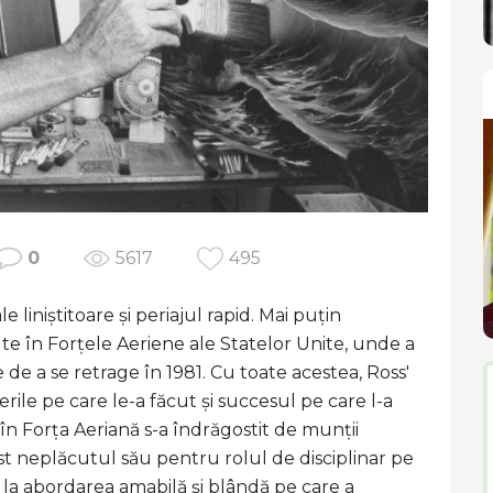
0
5617
495
liniștitoare și periajul rapid. Mai puțin
e în Forțele Aeriene ale Statelor Unite, unde a
de a se retrage în 1981. Cu toate acestea, Ross'
gerile pe care le-a făcut și succesul pe care l-a
u în Forța Aeriană s-a îndrăgostit de munții
 fost neplăcutul său pentru rolul de disciplinar pe
 la abordarea amabilă și blândă pe care a