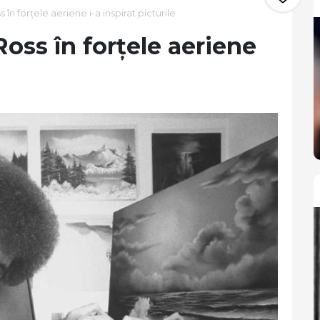
în forțele aeriene i-a inspirat picturile
oss în forțele aeriene