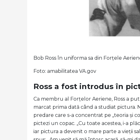
Bob Ross în uniforma sa din Forțele Aerien
Foto: amabilitatea VA.gov
Ross a fost introdus în pic
Ca membru al Forțelor Aeriene, Ross a putut
marcat prima dată când a studiat pictura. Nu
predare care s-a concentrat pe „teoria și c
pictezi un copac. „Cu toate acestea, i-a plă
iar pictura a devenit o mare parte a vieții sa
spus: „Am venit să mă întorc acasă, să-mi da