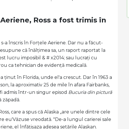
Aeriene, Ross a fost trimis în
 s-a înscris în Forțele Aeriene. Dar nu a făcut-
resupune că înălțimea sa, un raport raportat la
cest lucru imposibil & # x2014; sau lucrați cu
birou ca tehnician de evidență medicală.
a ținut în Florida, unde el'a crescut. Dar în 1963 a
lson, la aproximativ 25 de mile în afara Fairbanks,
r fi admis într-un singur episod
Bucuria din
pictură
ă zăpadă.
 Ross, care a spus că Alaska „are unele dintre cele
e eu'Văzuse vreodată. "De-a lungul carierei sale
riene, el înfățișaza adesea setările Alaskan.