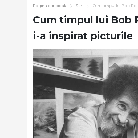
Pagina principala
Știri
Cum timpul lui Bob Ross 
Cum timpul lui Bob R
i-a inspirat picturile