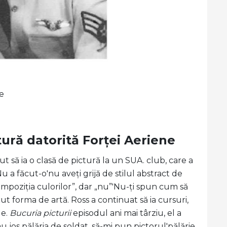
e
tură datorită Forței Aeriene
 să ia o clasă de pictură la un SUA. club, care a
 a făcut-o'nu aveți grijă de stilul abstract de
ompoziția culorilor”, dar „nu”'Nu-ți spun cum să
cut forma de artă. Ross a continuat să ia cursuri,
le.
Bucuria picturii
episodul ani mai târziu, el a
u jos pălăria de soldat, să-mi pun pictorul'pălărie.