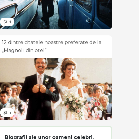
Știri
12 dintre citatele noastre preferate de la
„Magnolii din oțel”
Știri
Biografii ale unor oameni celebri.