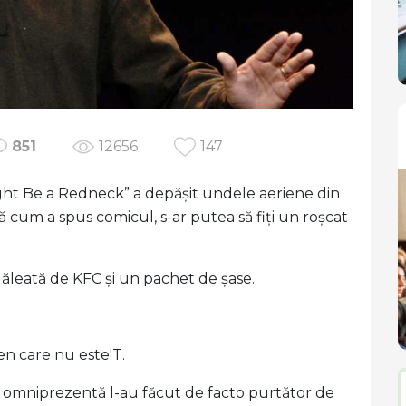
851
12656
147
ght Be a Redneck” a depășit undele aeriene din
ă cum a spus comicul, s-ar putea să fiți un roșcat
găleată de KFC și un pachet de șase.
en care nu este'T.
 omniprezentă l-au făcut de facto purtător de