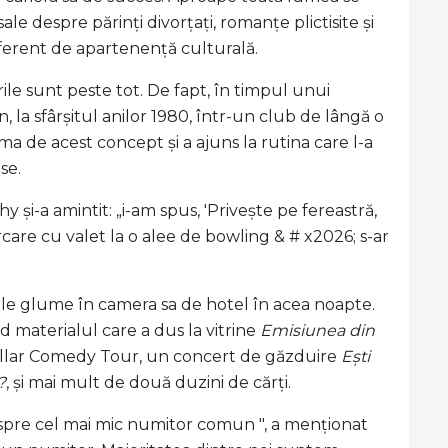
le despre părinți divorțați, romanțe plictisite și
diferent de apartenență culturală.
le sunt peste tot. De fapt, în timpul unui
, la sfârșitul anilor 1980, într-un club de lângă o
ma de acest concept și a ajuns la rutina care l-a
se.
și-a amintit: „i-am spus, 'Privește pe fereastră,
rcare cu valet la o alee de bowling & # x2026; s-ar
acele glume în camera sa de hotel în acea noapte.
d materialul care a dus la vitrine
Emisiunea din
Collar Comedy Tour, un concert de găzduire
Ești
?
, și mai mult de două duzini de cărți.
spre cel mai mic numitor comun ", a menționat