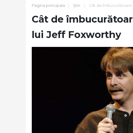
Pagina principala
Știri
Cât de îmbucurătoare a f
Cât de îmbucurătoare
lui Jeff Foxworthy