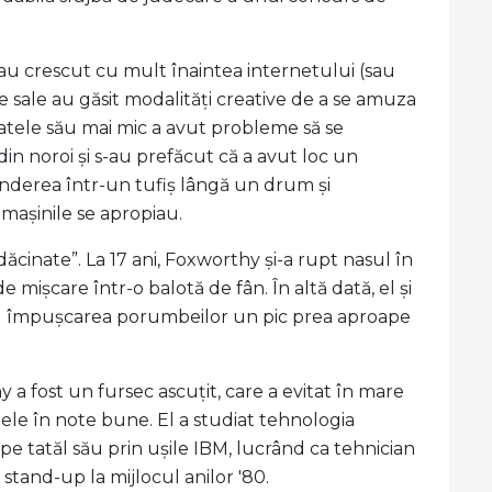
e au crescut cu mult înaintea internetului (sau
e sale au găsit modalități creative de a se amuza
e fratele său mai mic a avut probleme să se
 din noroi și s-au prefăcut că a avut loc un
cunderea într-un tufiș lângă un drum și
mașinile se apropiau.
dăcinate”. La 17 ani, Foxworthy și-a rupt nasul în
 mișcare într-o balotă de fân. În altă dată, el și
ntru împușcarea porumbeilor un pic prea aproape
 a fost un fursec ascuțit, care a evitat în mare
tele în note bune. El a studiat tehnologia
e tatăl său prin ușile IBM, lucrând ca tehnician
tand-up la mijlocul anilor '80.