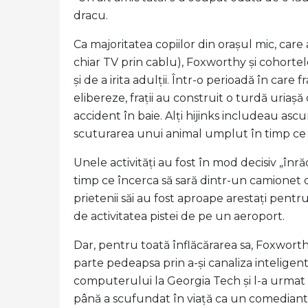
dracu.
Ca majoritatea copiilor din orașul mic, car
chiar TV prin cablu), Foxworthy și cohortel
și de a irita adulții. Într-o perioadă în car
elibereze, frații au construit o turdă uriașă
accident în baie. Alți hijinks includeau as
scuturarea unui animal umplut în timp ce 
Unele activități au fost în mod decisiv „înră
timp ce încerca să sară dintr-un camionet de
prietenii săi au fost aproape arestați pe
de activitatea pistei de pe un aeroport.
Dar, pentru toată înflăcărarea sa, Foxworthy
parte pedeapsa prin a-și canaliza inteligen
computerului la Georgia Tech și l-a urmat p
până a scufundat în viață ca un comediant s