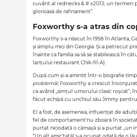
cuvânt al rednecks & # x2013; un termen pe
glorioasă de rafinament”.
Foxworthy s-a atras din cop
Foxworthy s-a născut în 1958 în Atlanta, Ge
și simplu mici din Georgia. Și-a petrecut pri
înainte ca familia sa să se stabilească în căt
lanțului restaurant Chik-fil-A).
După cum și-a amintit într-o biografie timp
problemă!
, Foxworthy a crescut înconjurat d
ca având „simțul umorului clasic roșcat”, în
făcut echipă cu unchiul său Jimmy pentru a
El a fost, de asemenea, influențat de adulții
fel de comportament'nu zboară în societate
purtat niciodată o cămașă și a purtat „un i
"Un alt amic'tatăl s-a ocupat odată de o l