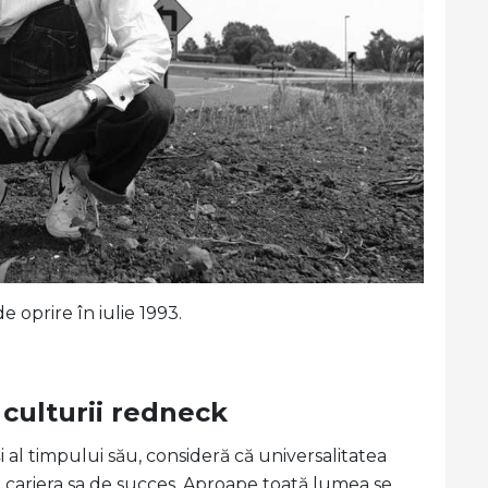
 oprire în iulie 1993.
 culturii redneck
 al timpului său, consideră că universalitatea
t cariera sa de succes. Aproape toată lumea se