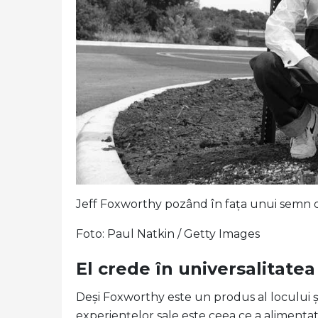
Jeff Foxworthy pozând în fața unui semn de
Foto: Paul Natkin / Getty Images
El crede în universalitatea
Deși Foxworthy este un produs al locului și
experiențelor sale este ceea ce a alimenta