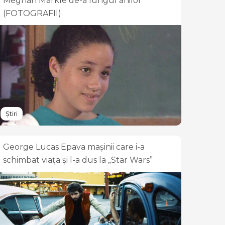
Meghan Markle de-a lungul anilor
(FOTOGRAFII)
Știri
George Lucas Epava mașinii care i-a
schimbat viața și l-a dus la „Star Wars”