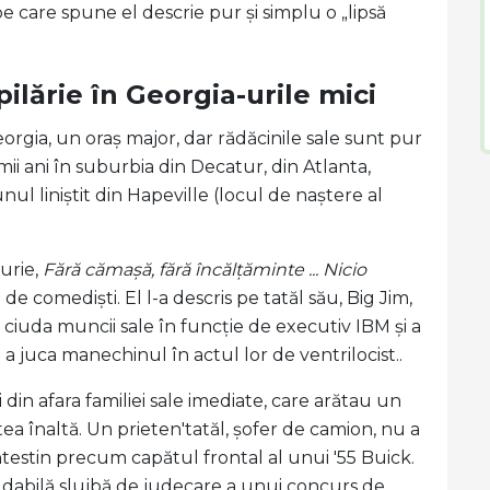
 care spune el descrie pur și simplu o „lipsă
ilărie în Georgia-urile mici
orgia, un oraș major, dar rădăcinile sale sunt pur
mii ani în suburbia din Decatur, din Atlanta,
unul liniștit din Hapeville (locul de naștere al
urie,
Fără cămașă, fără încălțăminte ... Nicio
e comediști. El l-a descris pe tatăl său, Big Jim,
 ciuda muncii sale în funcție de executiv IBM și a
 juca manechinul în actul lor de ventrilocist..
 din afara familiei sale imediate, care arătau un
a înaltă. Un prieten'tatăl, șofer de camion, nu a
ntestin precum capătul frontal al unui '55 Buick.
ăudabilă slujbă de judecare a unui concurs de