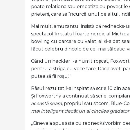
poate relaționa sau empatiza cu poveștile sa
prieteni, care se încurcă unul pe altul, in
Mai mult, amuzantul insistă că rednecks-uri
spectacol în statul foarte nordic al Michigan
bowling cu parcare cu valet, el și-a dat sea
făcut celebru dincolo de cel mai sălbatic. vi
Când un heckler l-a numit roșcat, Foxworthy 
pentru a striga cu voce tare. Dacă aveți pa
putea să fii roșu.'"
Râsul rezultat l-a inspirat să scrie 10 din 
Și Foxworthy a continuat să scrie, compilân
această seară
, propriul său sitcom, Blue-
mai inteligent decât un al cincilea gradator
„Cineva a spus asta cu rednecks'vorbim de