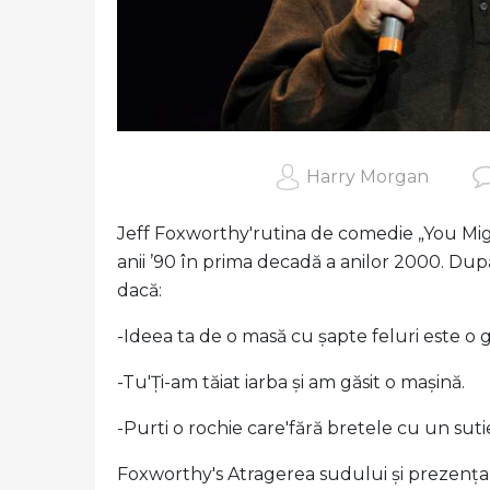
Harry Morgan
Jeff Foxworthy'rutina de comedie „You Mi
anii ’90 în prima decadă a anilor 2000. Dup
dacă:
-Ideea ta de o masă cu șapte feluri este o 
-Tu'Ți-am tăiat iarba și am găsit o mașină.
-Purti o rochie care'fără bretele cu un suti
Foxworthy's Atragerea sudului și prezența