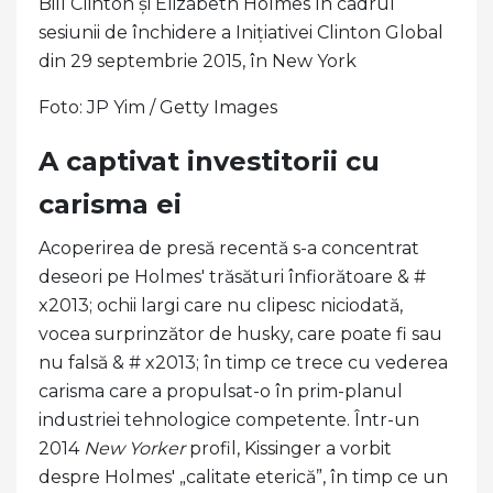
Bill Clinton și Elizabeth Holmes în cadrul
sesiunii de închidere a Inițiativei Clinton Global
din 29 septembrie 2015, în New York
Foto: JP Yim / Getty Images
A captivat investitorii cu
carisma ei
Acoperirea de presă recentă s-a concentrat
deseori pe Holmes' trăsături înfiorătoare & #
x2013; ochii largi care nu clipesc niciodată,
vocea surprinzător de husky, care poate fi sau
nu falsă & # x2013; în timp ce trece cu vederea
carisma care a propulsat-o în prim-planul
industriei tehnologice competente. Într-un
2014
New Yorker
profil, Kissinger a vorbit
despre Holmes' „calitate eterică”, în timp ce un