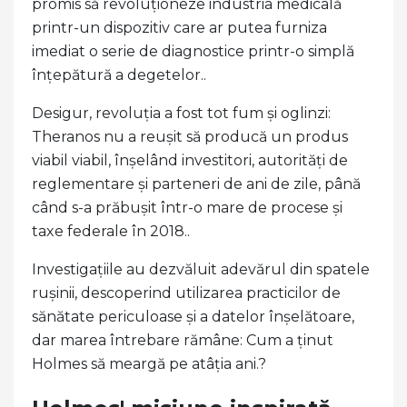
promis să revoluționeze industria medicală
printr-un dispozitiv care ar putea furniza
imediat o serie de diagnostice printr-o simplă
înțepătură a degetelor..
Desigur, revoluția a fost tot fum și oglinzi:
Theranos nu a reușit să producă un produs
viabil viabil, înșelând investitori, autorități de
reglementare și parteneri de ani de zile, până
când s-a prăbușit într-o mare de procese și
taxe federale în 2018..
Investigațiile au dezvăluit adevărul din spatele
rușinii, descoperind utilizarea practicilor de
sănătate periculoase și a datelor înșelătoare,
dar marea întrebare rămâne: Cum a ținut
Holmes să meargă pe atâția ani.?