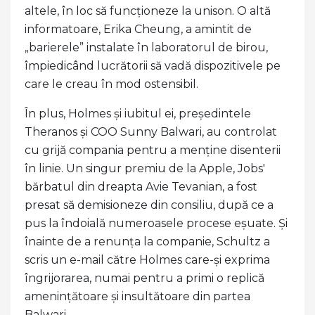
altele, în loc să funcționeze la unison. O altă
informatoare, Erika Cheung, a amintit de
„barierele” instalate în laboratorul de birou,
împiedicând lucrătorii să vadă dispozitivele pe
care le creau în mod ostensibil.
În plus, Holmes și iubitul ei, președintele
Theranos și COO Sunny Balwari, au controlat
cu grijă compania pentru a menține disenterii
în linie. Un singur premiu de la Apple, Jobs'
bărbatul din dreapta Avie Tevanian, a fost
presat să demisioneze din consiliu, după ce a
pus la îndoială numeroasele procese eșuate. Și
înainte de a renunța la companie, Schultz a
scris un e-mail către Holmes care-și exprima
îngrijorarea, numai pentru a primi o replică
amenințătoare și insultătoare din partea
Balwari.