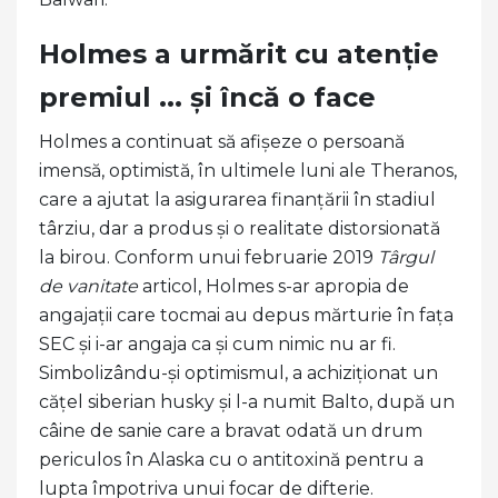
Holmes a urmărit cu atenție
premiul ... și încă o face
Holmes a continuat să afișeze o persoană
imensă, optimistă, în ultimele luni ale Theranos,
care a ajutat la asigurarea finanțării în stadiul
târziu, dar a produs și o realitate distorsionată
la birou. Conform unui februarie 2019
Târgul
de vanitate
articol, Holmes s-ar apropia de
angajații care tocmai au depus mărturie în fața
SEC și i-ar angaja ca și cum nimic nu ar fi.
Simbolizându-și optimismul, a achiziționat un
cățel siberian husky și l-a numit Balto, după un
câine de sanie care a bravat odată un drum
periculos în Alaska cu o antitoxină pentru a
lupta împotriva unui focar de difterie.