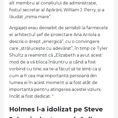
alt membru al consiliului de administrație,
fostul secretar al Apărării, William J. Perry, și-a
lăudat „inima mare”.
Angajații erau deosebit de sensibili la farmecele
ei: arhitectul șef de proiectare Ana Arriola a
descris-o drept „energică”, cu o convingere
care „strălucește cu adevărat”, în timp ce Tyler
Shultz a reamintit că „Elizabeth a avut acest
mod de a vă bloca înăuntru și când a fost
vorbind cu tine, ea te-a făcut să te simți ca și
cum ai fi cea mai importantă persoană din
lumea ei în acest moment și ai fost atât de
importantă pentru atingerea acestei viziuni,
încât ai fost dedicat. "
Holmes l-a idolizat pe Steve