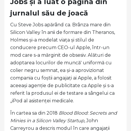
Jobs și a luat o pagină din
jurnalul său de joacă
Cu Steve Jobs apărând ca. Brânza mare din
Silicon Valley în anii de formare din Theranos,
Holmes și-a modelat viața și stilul de
conducere precum CEO-ul Apple, într-un
mod care s-a mărginit de obsesiv. Alături de
adoptarea locurilor de muncă' uniformă cu
colier negru semnat, ea și-a aprovizionat
compania cu foștii angajați ai Apple, a folosit
aceeași agenție de publicitate ca Apple și s-a
referit la produsul ei de testare a sângelui ca
„iPod al asistenței medicale.
În cartea sa din 2018
Blood Blood: Secrets and
Minies in a Silicon Valley Startup
, John
Carreyrou a descris modul în care angajații