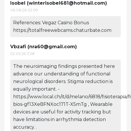
Isobel (
winterisobel681@hotmail.com
)
06.08.26 02:09
References: Vegaz Casino Bonus
https://totalfreewebcams.chaturbate.com
Vbzafi (
nra60@gmail.com
)
02.05.26 11:28
The neuroimaging findings presented here
advance our understanding of functional
neurological disorders. Stigma reduction is
equally important. -
https://www.local.ch/it/d/melano/6818/fisioterapia/fi
bios-gf13XeBFNXoc171T-X5mTg , Wearable
devices are useful for activity tracking but
have limitations in arrhythmia detection
accuracy. .