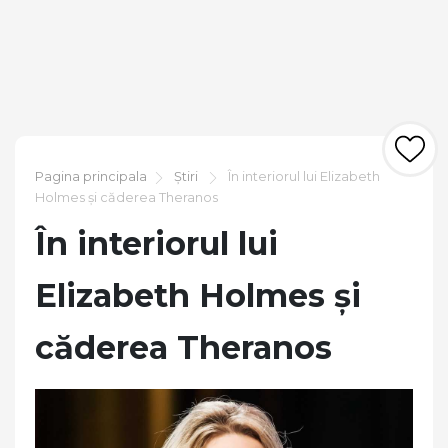
Pagina principala
Știri
În interiorul lui Elizabeth
Holmes și căderea Theranos
În interiorul lui
Elizabeth Holmes și
căderea Theranos