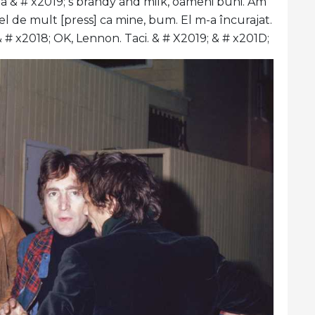
a & # x2019; s brandy and milk, oameni buni. Am
fel de mult [press] ca mine, bum. El m-a încurajat.
 # x2018; OK, Lennon. Taci. & # X2019; & # x201D;