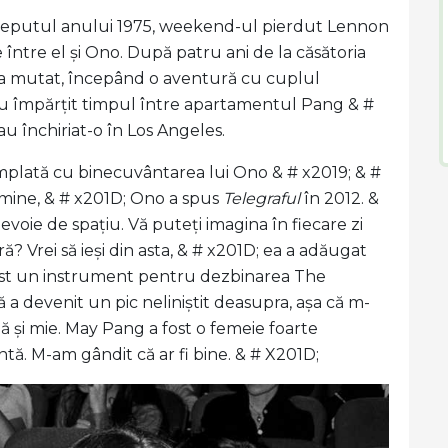
nceputul anului 1975, weekend-ul pierdut Lennon
între el și Ono. După patru ani de la căsătoria
n sa mutat, începând o aventură cu cuplul
au împărțit timpul între apartamentul Pang & #
au închiriat-o în Los Angeles.
plată cu binecuvântarea lui Ono & # x2019; & #
 mine, & # x201D; Ono a spus
Telegraful
în 2012. &
oie de spațiu. Vă puteți imagina în fiecare zi
ă? Vrei să ieși din asta, & # x201D; ea a adăugat
a fost un instrument pentru dezbinarea The
 a devenit un pic neliniștit deasupra, așa că m-
nă și mie. May Pang a fost o femeie foarte
ntă. M-am gândit că ar fi bine. & # X201D;