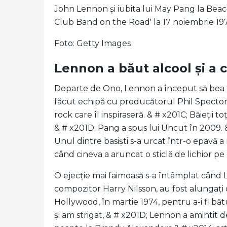
John Lennon și iubita lui May Pang la Beac
Club Band on the Road' la 17 noiembrie 19
Foto: Getty Images
Lennon a băut alcool și a
Departe de Ono, Lennon a început să bea fo
făcut echipă cu producătorul Phil Specto
rock care îl inspiraseră. & # x201C; Băieții t
& # x201D; Pang a spus lui Uncut în 2009. & #
Unul dintre basiști ​​s-a urcat într-o epavă 
când cineva a aruncat o sticlă de lichior pe
O ejecție mai faimoasă s-a întâmplat când 
compozitor Harry Nilsson, au fost alungaț
Hollywood, în martie 1974, pentru a-i fi b
și am strigat, & # x201D; Lennon a amintit 