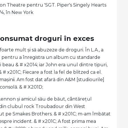
on Theatre pentru 'SGT. Piper's Singely Hearts
74, în New York
 consumat droguri în exces
arte mult și să abuzeze de droguri. În L.A., a
r pentru a înregistra un album cu standarde
oți beau & # x2014; iar John era unul dintre tipuri,
 x201C; Fiecare a fost la fel de blitzed ca el.
a mașinii. Am fost dat afară din A&M [studiourile]
 consolă. & # X201D;
Lennon și amicul său de băut, cântărețul
i din clubul rock Troubadour din West
ătut pe Smakes Brothers. & # x201C; m-am îmbătat
despre incident. & # x201C; A fost prima mea