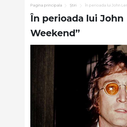
Pagina principala
Știri
În perioada lui John L
În perioada lui John
Weekend”