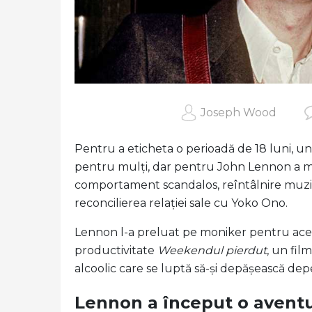
Joseph Wood
Pentru a eticheta o perioadă de 18 luni, u
pentru mulți, dar pentru John Lennon a mar
comportament scandalos, reîntâlnire muzi
reconcilierea relației sale cu Yoko Ono.
Lennon l-a preluat pe moniker pentru acea
productivitate
Weekendul pierdut
, un fil
alcoolic care se luptă să-și depășească depe
Lennon a început o avent