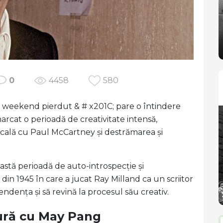
0
4458
580
n weekend pierdut & # x201C; pare o întindere
cat o perioadă de creativitate intensă,
cală cu Paul McCartney și destrămarea și
stă perioadă de auto-introspecție și
m din 1945 în care a jucat Ray Milland ca un scriitor
ndența și să revină la procesul său creativ.
ură cu May Pang