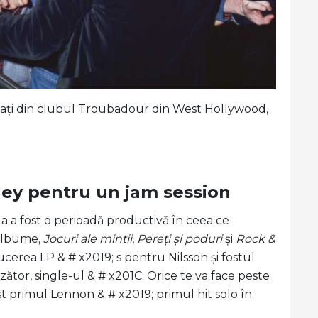
gați din clubul Troubadour din West Hollywood,
ney pentru un jam session
 a fost o perioadă productivă în ceea ce
 albume,
Jocuri ale mintii
,
Pereți și poduri
și
Rock &
cerea LP & # x2019; s pentru Nilsson și fostul
ător, single-ul & # x201C; Orice te va face peste
ost primul Lennon & # x2019; primul hit solo în