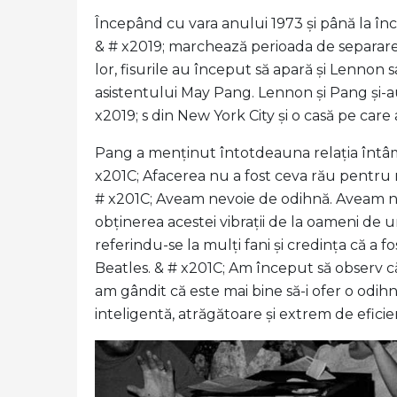
Începând cu vara anului 1973 și până la î
& # x2019; marchează perioada de separare 
lor, fisurile au început să apară și Lenno
asistentului May Pang. Lennon și Pang și-
x2019; s din New York City și o casă pe care 
Pang a menținut întotdeauna relația întâm
x201C; Afacerea nu a fost ceva rău pentru
# x201C; Aveam nevoie de odihnă. Aveam nev
obținerea acestei vibrații de la oameni de ur
referindu-se la mulți fani și credința că 
Beatles. & # x201C; Am început să observ că
am gândit că este mai bine să-i ofer o odih
inteligentă, atrăgătoare și extrem de eficie