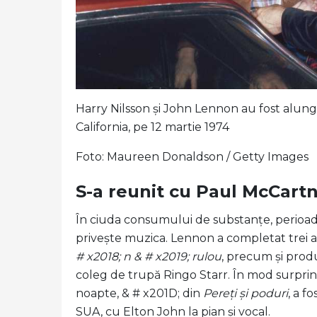
Harry Nilsson și John Lennon au fost alun
California, pe 12 martie 1974
Foto: Maureen Donaldson / Getty Images
S-a reunit cu Paul McCart
În ciuda consumului de substanțe, perioada
privește muzica. Lennon a completat trei
# x2018; n & # x2019; rulou
, precum și produ
coleg de trupă Ringo Starr. În mod surprinz
noapte, & # x201D; din
Pereți și poduri
, a f
SUA, cu Elton John la pian și vocal.