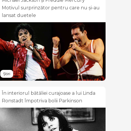
Michael Jackson și Freddie Mercury
Motivul surprinzător pentru care nu și-au
lansat duetele
Știri
În interiorul bătăliei curajoase a lui Linda
Ronstadt împotriva bolii Parkinson