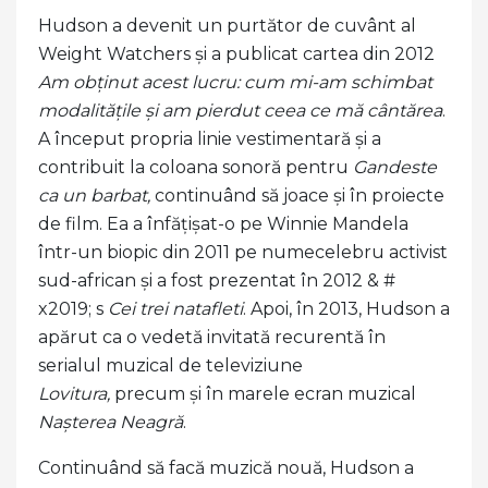
Hudson a devenit un purtător de cuvânt al
Weight Watchers și a publicat cartea din 2012
Am obținut acest lucru: cum mi-am schimbat
modalitățile și am pierdut ceea ce mă cântărea
.
A început propria linie vestimentară și a
contribuit la coloana sonoră pentru
Gandeste
ca un barbat,
continuând să joace și în proiecte
de film. Ea a înfățișat-o pe Winnie Mandela
într-un biopic din 2011 pe numecelebru activist
sud-african și a fost prezentat în 2012 & #
x2019; s
Cei trei natafleti
. Apoi, în 2013, Hudson a
apărut ca o vedetă invitată recurentă în
serialul muzical de televiziune
Lovitura,
precum și în marele ecran muzical
Nașterea Neagră
.
Continuând să facă muzică nouă, Hudson a