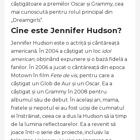
câștigătoare a premiilor Oscar și Grammy, cea
mai cunoscută pentru rolul principal din
„Dreamgirls”.
Cine este Jennifer Hudson?
Jennifer Hudson este o actriță și cântăreață
americană. În 2004 a câștigat un loc
idol
american
, obținând expunere și o bază fidelă a
fanilor. În 2006 a jucat o cântăreață din epoca
Motown în film
Fete de vis
, pentru care a
câștigat un Glob de Aur și un Oscar. Ea a
câștigat și un Grammy în 2008 pentru
albumul său de debut. În același an, mama,
fratele și nepotul ei au fost uciși de cumnatul
ei înstrăinat, ceea ce a dus la Hudson să ia timp
de la lumina reflectoarelor. Ea a revenit să
joace într-o serie de proiecte, inclusiv la