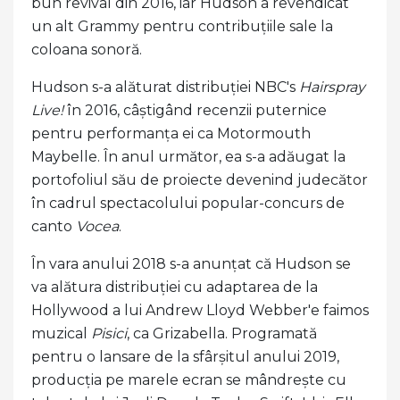
bun revival din 2016, iar Hudson a revendicat
un alt Grammy pentru contribuțiile sale la
coloana sonoră.
Hudson s-a alăturat distribuției NBC's
Hairspray
Live!
în 2016, câștigând recenzii puternice
pentru performanța ei ca Motormouth
Maybelle. În anul următor, ea s-a adăugat la
portofoliul său de proiecte devenind judecător
în cadrul spectacolului popular-concurs de
canto
Vocea
.
În vara anului 2018 s-a anunțat că Hudson se
va alătura distribuției cu adaptarea de la
Hollywood a lui Andrew Lloyd Webber'e faimos
muzical
Pisici
, ca Grizabella. Programată
pentru o lansare de la sfârșitul anului 2019,
producția pe marele ecran se mândrește cu