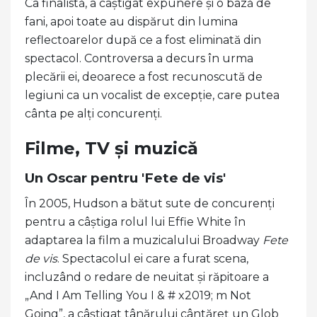
Ca finalistă, a câștigat expunere și o bază de
fani, apoi toate au dispărut din lumina
reflectoarelor după ce a fost eliminată din
spectacol. Controversa a decurs în urma
plecării ei, deoarece a fost recunoscută de
legiuni ca un vocalist de excepție, care putea
cânta pe alți concurenți.
Filme, TV și muzică
Un Oscar pentru 'Fete de vis'
În 2005, Hudson a bătut sute de concurenți
pentru a câștiga rolul lui Effie White în
adaptarea la film a muzicalului Broadway
Fete
de vis
. Spectacolul ei care a furat scena,
incluzând o redare de neuitat și răpitoare a
„And I Am Telling You I & # x2019; m Not
Going”, a câștigat tânărului cântăreț un Glob