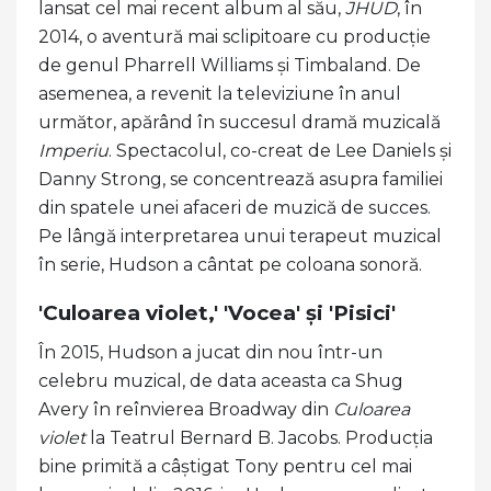
lansat cel mai recent album al său,
JHUD
, în
2014, o aventură mai sclipitoare cu producție
de genul Pharrell Williams și Timbaland. De
asemenea, a revenit la televiziune în anul
următor, apărând în succesul dramă muzicală
Imperiu
. Spectacolul, co-creat de Lee Daniels și
Danny Strong, se concentrează asupra familiei
din spatele unei afaceri de muzică de succes.
Pe lângă interpretarea unui terapeut muzical
în serie, Hudson a cântat pe coloana sonoră.
'Culoarea violet,' 'Vocea' și 'Pisici'
În 2015, Hudson a jucat din nou într-un
celebru muzical, de data aceasta ca Shug
Avery în reînvierea Broadway din
Culoarea
violet
la Teatrul Bernard B. Jacobs. Producția
bine primită a câștigat Tony pentru cel mai