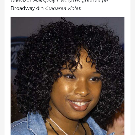
televizor
Hairspray Live!
și revigorarea pe
Broadway din
Culoarea violet
.