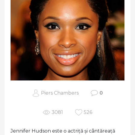
Piers Chambers
0
3081
526
Jennifer Hudson este o actriță și cântăreață