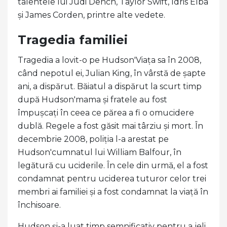
talentele lui Judi Dench, Taylor Swift, Idris Elba
și James Corden, printre alte vedete.
Tragedia familiei
Tragedia a lovit-o pe Hudson'Viața sa în 2008,
când nepotul ei, Julian King, în vârstă de șapte
ani, a dispărut. Băiatul a dispărut la scurt timp
după Hudson'mama și fratele au fost
împușcați în ceea ce părea a fi o omucidere
dublă. Regele a fost găsit mai târziu și mort. În
decembrie 2008, poliția l-a arestat pe
Hudson'cumnatul lui William Balfour, în
legătură cu uciderile. În cele din urmă, el a fost
condamnat pentru uciderea tuturor celor trei
membri ai familiei și a fost condamnat la viață în
închisoare.
Hudson și-a luat timp semnificativ pentru a jeli