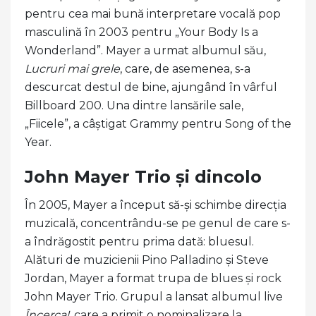
pentru cea mai bună interpretare vocală pop
masculină în 2003 pentru „Your Body Is a
Wonderland”. Mayer a urmat albumul său,
Lucruri mai grele
, care, de asemenea, s-a
descurcat destul de bine, ajungând în vârful
Billboard 200. Una dintre lansările sale,
„Fiicele”, a câștigat Grammy pentru Song of the
Year.
John Mayer Trio și dincolo
În 2005, Mayer a început să-și schimbe direcția
muzicală, concentrându-se pe genul de care s-
a îndrăgostit pentru prima dată: bluesul.
Alături de muzicienii Pino Palladino și Steve
Jordan, Mayer a format trupa de blues și rock
John Mayer Trio. Grupul a lansat albumul live
Încerca!
, care a primit o nominalizare la