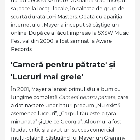
doi au decis să se mute la Atlanta și au început
să joace la locații locale, în calitate de grup de
scurtă durată LoFi Masters. Odată cu apariția
internetului, Mayer a început să câștige un
online. După ce a făcut impresie la SXSW Music
Festival din 2000, a fost semnat la Aware
Records.
'Cameră pentru pătrate' și
'Lucruri mai grele'
În 2001, Mayer a lansat primul său album cu
lungime completă
Cameră pentru pătrate
, care
a dat naștere unor hituri precum „Nu există
asemenea lucruri”, „Corpul tău este o țară
minunată” și „De ce Georgia”. Albumul a fost
lăudat critic și a avut un succes comercial
multi-platină, câștigând lui Mayer un Grammy