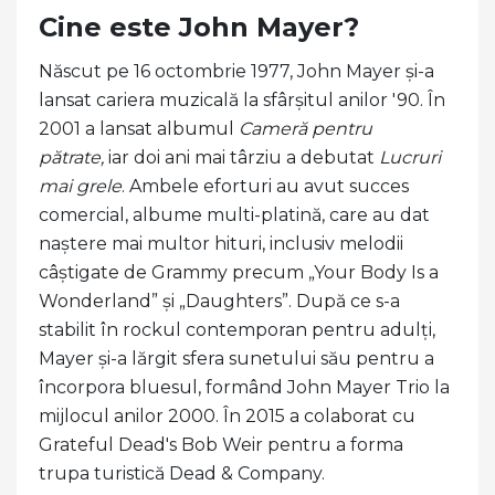
Cine este John Mayer?
Născut pe 16 octombrie 1977, John Mayer și-a
lansat cariera muzicală la sfârșitul anilor '90. În
2001 a lansat albumul
Cameră pentru
pătrate,
iar doi ani mai târziu a debutat
Lucruri
mai grele
. Ambele eforturi au avut succes
comercial, albume multi-platină, care au dat
naștere mai multor hituri, inclusiv melodii
câștigate de Grammy precum „Your Body Is a
Wonderland” și „Daughters”. După ce s-a
stabilit în rockul contemporan pentru adulți,
Mayer și-a lărgit sfera sunetului său pentru a
încorpora bluesul, formând John Mayer Trio la
mijlocul anilor 2000. În 2015 a colaborat cu
Grateful Dead's Bob Weir pentru a forma
trupa turistică Dead & Company.