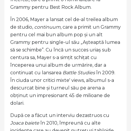
Grammy pentru Best Rock Album.
În 2006, Mayer a lansat cel de-al treilea album
de studio,
continuum
, care a primit un Grammy
pentru cel mai bun album pop și un alt
Grammy pentru single-ul său „Așteaptă lumea
să se schimbe”. Cu încă un succes uriaș sub
centura sa, Mayer s-a simțit schițat cu
începerea unui album de urmărire, dar a
continuat cu lansarea
Battle Studie
s
în 2009.
În ciuda unor critici mixte' views, albumul s-a
descurcat bine și turneul său pe arena a
obținut un impresionant 45 de milioane de
dolari.
După ce a făcut un interviu dezastruos cu
Joaca baiete
în 2010, împreună cu alte
incidente care au devenit nutrețuri tabloide,