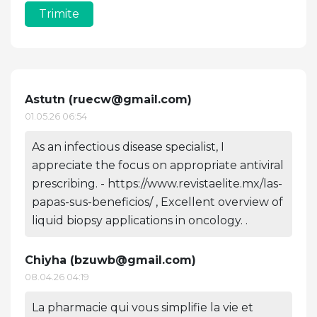
Trimite
Astutn (
ruecw@gmail.com
)
01.05.26 06:54
As an infectious disease specialist, I
appreciate the focus on appropriate antiviral
prescribing. - https://www.revistaelite.mx/las-
papas-sus-beneficios/ , Excellent overview of
liquid biopsy applications in oncology. .
Chiyha (
bzuwb@gmail.com
)
08.04.26 04:19
La pharmacie qui vous simplifie la vie et