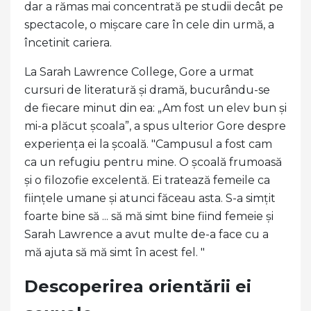
dar a rămas mai concentrată pe studii decât pe
spectacole, o mișcare care în cele din urmă, a
încetinit cariera.
La Sarah Lawrence College, Gore a urmat
cursuri de literatură și dramă, bucurându-se
de fiecare minut din ea: „Am fost un elev bun și
mi-a plăcut școala”, a spus ulterior Gore despre
experiența ei la școală. "Campusul a fost cam
ca un refugiu pentru mine. O școală frumoasă
și o filozofie excelentă. Ei tratează femeile ca
ființele umane și atunci făceau asta. S-a simțit
foarte bine să ... să mă simt bine fiind femeie și
Sarah Lawrence a avut multe de-a face cu a
mă ajuta să mă simt în acest fel. "
Descoperirea orientării ei