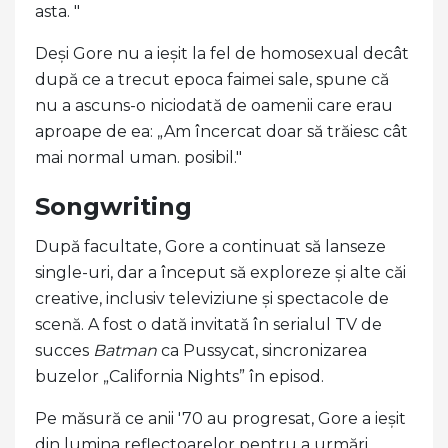
asta. "
Deși Gore nu a ieșit la fel de homosexual decât
după ce a trecut epoca faimei sale, spune că
nu a ascuns-o niciodată de oamenii care erau
aproape de ea: „Am încercat doar să trăiesc cât
mai normal uman. posibil."
Songwriting
După facultate, Gore a continuat să lanseze
single-uri, dar a început să exploreze și alte căi
creative, inclusiv televiziune și spectacole de
scenă. A fost o dată invitată în serialul TV de
succes
Batman
ca Pussycat, sincronizarea
buzelor „California Nights” în episod.
Pe măsură ce anii '70 au progresat, Gore a ieșit
din lumina reflectoarelor pentru a urmări