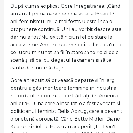
După cum a explicat Gore înregistrarea: „Când
am auzit prima oară melodia asta la 16 sau 17
ani, feminismul nu a mai fost'Nu este încă o
propunere continuă. Unii au vorbit despre asta,
dar nu a fost'Nu există niciun fel de stare la
acea vreme. Am preluat melodia a fost: eu'm 17,
ce lucru minunat, să fii în stare să te ridici pe o
scenă și să dai cu degetul la oameni și să te
cânte don'nu mă dețin. "
Gore a trebuit să privească departe și în larg
pentru a găsi mentoare feminine în industria
recordurilor dominate de bărbați din America
anilor '60. Una care a inspirat-o a fost avocata și
politicianul feminist Bella Abzug, care a devenit
o prietenă apropiată. Când Bette Midler, Diane
Keaton și Goldie Hawn au acoperit „Tu Don't