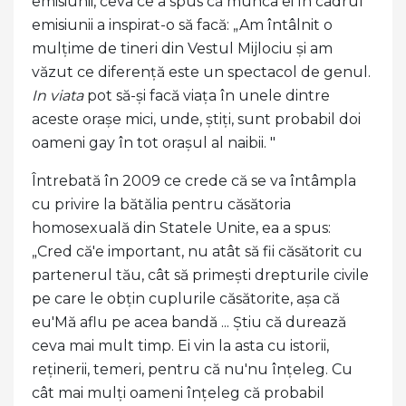
emisiunii, ceva ce a spus că munca ei în cadrul
emisiunii a inspirat-o să facă: „Am întâlnit o
mulțime de tineri din Vestul Mijlociu și am
văzut ce diferență este un spectacol de genul.
In viata
pot să-și facă viața în unele dintre
aceste orașe mici, unde, știți, sunt probabil doi
oameni gay în tot orașul al naibii. "
Întrebată în 2009 ce crede că se va întâmpla
cu privire la bătălia pentru căsătoria
homosexuală din Statele Unite, ea a spus:
„Cred că'e important, nu atât să fii căsătorit cu
partenerul tău, cât să primești drepturile civile
pe care le obțin cuplurile căsătorite, așa că
eu'Mă aflu pe acea bandă ... Știu că durează
ceva mai mult timp. Ei vin la asta cu istorii,
reținerii, temeri, pentru că nu'nu înțeleg. Cu
cât mai mulți oameni înțeleg că probabil