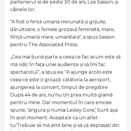
partenerul ei de peste 30 de ani, Lois Sasson, și
câinele lor.
"A fost o ființă umană minunată și grijulie,
dăruitoare, o femeie grozavă feministă, mare,
ființă umană mare, umanitară", a spus Sasson
pentru The Associated Press.
„Cea mai bună parte a ceea ce fac acum este să
mă ridic în fața unei audiențe și să îmi fac
spectacolul”, a spus ea. "A ajunge acolo este
ceea ce este o groază: călătoria la aeroport,
ajungerea la concert, timpul de pregătire.
După 44 de ani, nu'nu țin prea multă glamă
pentru mine. Dar momentul în care emcee
spune, 'singura și numai Lesley Gore,' Sunt așa
în acel moment. Aceasta'e ca un atlet -
tu'Trebuie să mă simt bine și să vă deplasați din