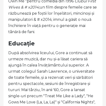
Own Me "pentru comedia din 1996
Clubul First
Wives & # x2014;
un film despre femeile care se
răzbunează pe foștii lor înșelători, mincinoși și
manipulatori & # x2014; imnul a găsit o nouă
închiriere în viață pentru o generație mai
tânără de fani.
Educaţie
După absolvirea liceului, Gore a continuat să
urmeze muzică, dar nu și-a lăsat cariera să
ajungă în calea învățământului superior. A
urmat colegul Sarah Lawrence, o universitate
de toate femeile, și a rezervat veri și sărbători
pentru spectacole, sesiuni de înregistrare și
tururi. Mai târziu, în anii '60, Gore a lansat
single-uri precum "Treat Me Like a Lady", "He
Gows Me Love (La, La, La)" și "California Nights",