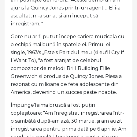
ajuns la Quincy Jones printr-un agent ... El i-a
ascultat, m-a sunat și am început să
înregistrăm. "
Gore nu ar fi putut începe cariera muzicală cu
o echipă mai bună în spatele ei. Primul ei
single, 1963's „Este's Partidul meu (și eu'll Cry If
I Want To), "a fost aranjat de celebrul
compozitor de melodii Brill Building Ellie
Greenwich și produs de Quincy Jones. Piesa a
rezonat cu milioane de fete adolescente din
America, devenind un succes peste noapte.
Împunge'faima bruscă a fost puțin
copleșitoare: "Am înregistrat înregistrarea într-
o sâmbătă după-amiază, 30 martie, și am auzit
înregistrarea pentru prima dată pe 6 aprilie. Am
condus la școală, literalmente, șapte zile mai