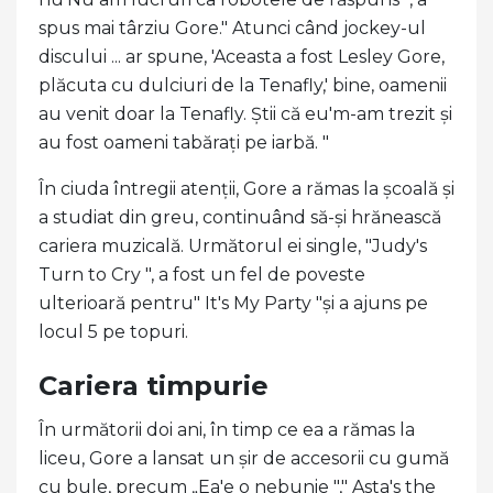
spus mai târziu Gore." Atunci când jockey-ul
discului ... ar spune, 'Aceasta a fost Lesley Gore,
plăcuta cu dulciuri de la Tenafly,' bine, oamenii
au venit doar la Tenafly. Știi că eu'm-am trezit și
au fost oameni tabărați pe iarbă. "
În ciuda întregii atenții, Gore a rămas la școală și
a studiat din greu, continuând să-și hrănească
cariera muzicală. Următorul ei single, "Judy's
Turn to Cry ", a fost un fel de poveste
ulterioară pentru" It's My Party "și a ajuns pe
locul 5 pe topuri.
Cariera timpurie
În următorii doi ani, în timp ce ea a rămas la
liceu, Gore a lansat un șir de accesorii cu gumă
cu bule, precum „Ea'e o nebunie "," Asta's the