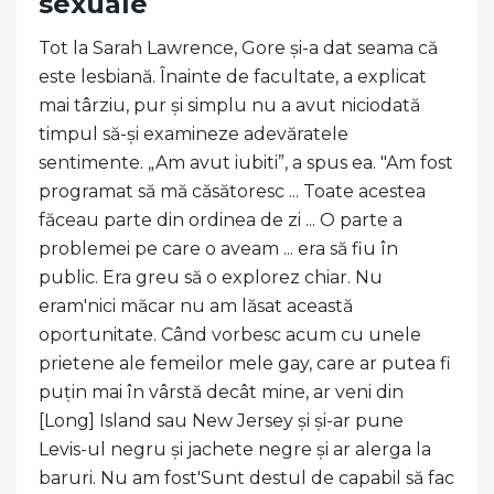
sexuale
Tot la Sarah Lawrence, Gore și-a dat seama că
este lesbiană. Înainte de facultate, a explicat
mai târziu, pur și simplu nu a avut niciodată
timpul să-și examineze adevăratele
sentimente. „Am avut iubiti”, a spus ea. "Am fost
programat să mă căsătoresc ... Toate acestea
făceau parte din ordinea de zi ... O parte a
problemei pe care o aveam ... era să fiu în
public. Era greu să o explorez chiar. Nu
eram'nici măcar nu am lăsat această
oportunitate. Când vorbesc acum cu unele
prietene ale femeilor mele gay, care ar putea fi
puțin mai în vârstă decât mine, ar veni din
[Long] Island sau New Jersey și și-ar pune
Levis-ul negru și jachete negre și ar alerga la
baruri. Nu am fost'Sunt destul de capabil să fac