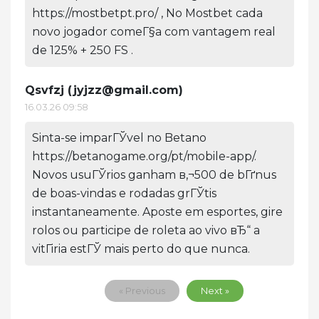
https://mostbetpt.pro/ , No Mostbet cada
novo jogador comeГ§a com vantagem real
de 125% + 250 FS .
Qsvfzj (
jyjzz@gmail.com
)
16.03.26 09:58
Sinta-se imparГЎvel no Betano
https://betanogame.org/pt/mobile-app/.
Novos usuГЎrios ganham в‚¬500 de bГґnus
de boas-vindas e rodadas grГЎtis
instantaneamente. Aposte em esportes, gire
rolos ou participe de roleta ao vivo вЂ“ a
vitГіria estГЎ mais perto do que nunca.
« Previous
Next »