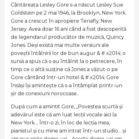
Cântăreața Lesley Gore s-a născut Lesley Sue
Goldstein pe 2 mai 1946, la Brooklyn, New York.
Gore a crescut în apropiere Tenafly, New
Jersey. Avea doar 16 ani când a fost descoperită
de legendarul producător de muzică, Quincy
Jones. Deși există mai multe versiuni ale
poveștii întâlnirii lor de bun augur & # x2014; o
sursă a spus că s-au întâlnit la o petrecere, în
timp ce o altă susține că Jones a văzut-o pe
Gore cântând într-un hotel & # x2014; Gore
însăși își amintește că s-a întâmplat printr-un
șir de conexiuni norocoase..
După cum a amintit Gore, „Povestea scurtă și
adevărul este că am luat lecții vocale aici la
New York… Într-o zi, în loc de lecția mea,
pianistul și cu mine am intrat într-un studio… și
am pus niște demo-uri… Aceste demo-uri am