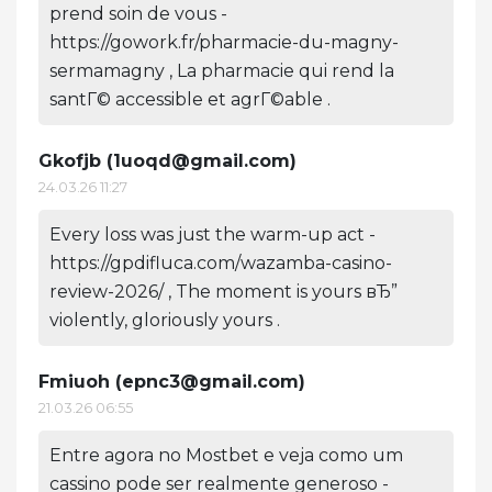
prend soin de vous -
https://gowork.fr/pharmacie-du-magny-
sermamagny , La pharmacie qui rend la
santГ© accessible et agrГ©able .
Gkofjb (
1uoqd@gmail.com
)
24.03.26 11:27
Every loss was just the warm-up act -
https://gpdifluca.com/wazamba-casino-
review-2026/ , The moment is yours вЂ”
violently, gloriously yours .
Fmiuoh (
epnc3@gmail.com
)
21.03.26 06:55
Entre agora no Mostbet e veja como um
cassino pode ser realmente generoso -