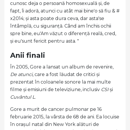
cunosc deja o persoană homosexuală și, de
fapt, îi adoră, atunci cu atât mai bine'o să fiu & #
x2014; și asta poate dura ceva, dar asta'se
întâmplă, cu siguranță. Când am închis ochii
spre bine, eu'Am văzut o diferență reală, cred,
și eu'sunt fericit pentru asta. "
Anii finali
În 2005, Gore a lansat un album de revenire,
De atunci
, care a fost lăudat de critici și
prezentat în coloanele sonore la mai multe
filme și emisiuni de televiziune, inclusiv
CSI
și
Cuvântul L
.
Gore a murit de cancer pulmonar pe 16
februarie 2015, la vârsta de 68 de ani. Ea locuise
în orașul natal din New York alături de