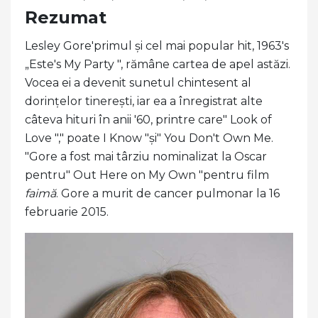
Rezumat
Lesley Gore'primul și cel mai popular hit, 1963's
„Este's My Party ", rămâne cartea de apel astăzi.
Vocea ei a devenit sunetul chintesent al
dorințelor tinerești, iar ea a înregistrat alte
câteva hituri în anii '60, printre care" Look of
Love "," poate I Know "și" You Don't Own Me.
"Gore a fost mai târziu nominalizat la Oscar
pentru" Out Here on My Own "pentru film
faimă
. Gore a murit de cancer pulmonar la 16
februarie 2015.