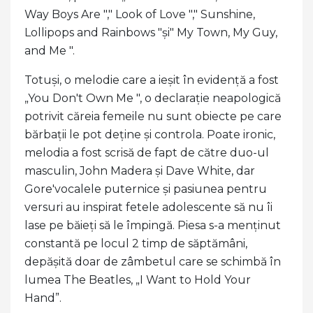
Way Boys Are "," Look of Love "," Sunshine,
Lollipops and Rainbows "și" My Town, My Guy,
and Me ".
Totuși, o melodie care a ieșit în evidență a fost
„You Don't Own Me ", o declarație neapologică
potrivit căreia femeile nu sunt obiecte pe care
bărbații le pot deține și controla. Poate ironic,
melodia a fost scrisă de fapt de către duo-ul
masculin, John Madera și Dave White, dar
Gore'vocalele puternice și pasiunea pentru
versuri au inspirat fetele adolescente să nu îi
lase pe băieți să le împingă. Piesa s-a menținut
constantă pe locul 2 timp de săptămâni,
depășită doar de zâmbetul care se schimbă în
lumea The Beatles, „I Want to Hold Your
Hand”.