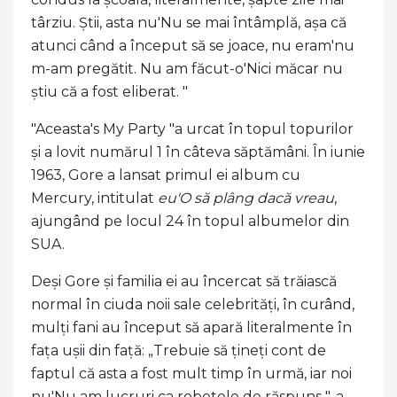
târziu. Știi, asta nu'Nu se mai întâmplă, așa că
atunci când a început să se joace, nu eram'nu
m-am pregătit. Nu am făcut-o'Nici măcar nu
știu că a fost eliberat. "
"Aceasta's My Party "a urcat în topul topurilor
și a lovit numărul 1 în câteva săptămâni. În iunie
1963, Gore a lansat primul ei album cu
Mercury, intitulat
eu'O să plâng dacă vreau
,
ajungând pe locul 24 în topul albumelor din
SUA.
Deși Gore și familia ei au încercat să trăiască
normal în ciuda noii sale celebrități, în curând,
mulți fani au început să apară literalmente în
fața ușii din față: „Trebuie să țineți cont de
faptul că asta a fost mult timp în urmă, iar noi
nu'Nu am lucruri ca robotele de răspuns ", a