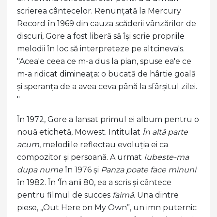
scrierea cântecelor. Renunțată la Mercury
Record în 1969 din cauza scăderii vânzărilor de
discuri, Gore a fost liberă să își scrie propriile
melodii în loc să interpreteze pe altcineva's.
"Acea'e ceea ce m-a dus la pian, spuse ea'e ce
m-a ridicat dimineața: o bucată de hârtie goală
și speranța de a avea ceva până la sfârșitul zilei.
"
În 1972, Gore a lansat primul ei album pentru o
nouă etichetă, Mowest. Intitulat
În altă parte
acum
, melodiile reflectau evoluția ei ca
compozitor și persoană. A urmat
Iubeste-ma
dupa nume
în 1976 și
Panza poate face minuni
în 1982. În 'În anii 80, ea a scris și cântece
pentru filmul de succes
faimă
. Una dintre
piese, „Out Here on My Own”, un imn puternic