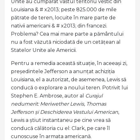
Unite au cumpărat vastul teritoriu vestic din
Louisiana & # x2013; peste 825.000 de mile
pătrate de teren, locuite în mare parte de
nativii americani & # x2013; din francezi.
Problema? Cea mai mare parte a pământului
nu a fost văzută niciodată de un cetățean al
Statelor Unite ale Americii.
Pentru a remedia această situație, în aceeași zi,
președintele Jefferson a anunțat achiziția
Louisiana, el a autorizat, de asemenea, Lewis să
conducă o explorare a noului teren. Potrivit lui
Stephen E. Ambrose, autor al
Curajul
nedumerit: Meriwether Lewis,
Thomas
Jefferson și Deschiderea Vestului American
,
Lewis a știut instantaneu pe cine vrea să
conducă călătoria cu el: Clark, pe care îl
cunoscuse în armata americană.