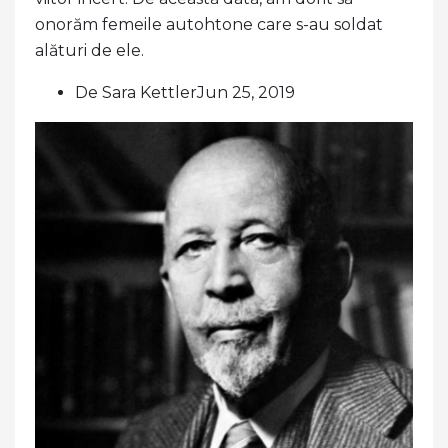
onorăm femeile autohtone care s-au soldat
alături de ele.
De Sara KettlerJun 25, 2019