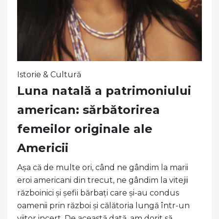
Istorie & Cultură
Luna natală a patrimoniului
american: sărbătorirea
femeilor originale ale
Americii
Așa că de multe ori, când ne gândim la marii
eroi americani din trecut, ne gândim la vitejii
războinici și șefii bărbați care și-au condus
oamenii prin război și călătoria lungă într-un
viitor incert. De această dată, am dorit să