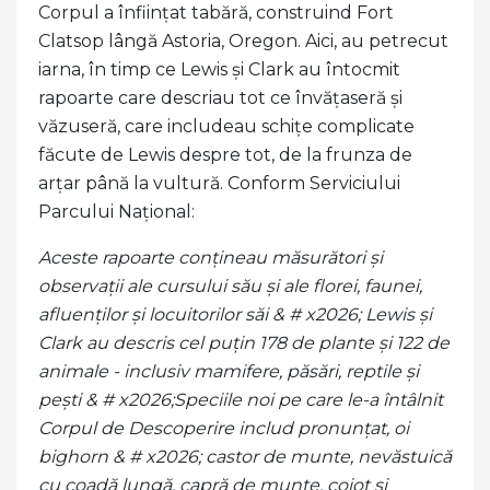
Corpul a înființat tabără, construind Fort
Clatsop lângă Astoria, Oregon. Aici, au petrecut
iarna, în timp ce Lewis și Clark au întocmit
rapoarte care descriau tot ce învățaseră și
văzuseră, care includeau schițe complicate
făcute de Lewis despre tot, de la frunza de
arțar până la vultură. Conform Serviciului
Parcului Național:
Aceste rapoarte conțineau măsurători și
observații ale cursului său și ale florei, faunei,
afluenților și locuitorilor săi & # x2026; Lewis și
Clark au descris cel puțin 178 de plante și 122 de
animale - inclusiv mamifere, păsări, reptile și
pești & # x2026;
Speciile noi pe care le-a întâlnit
Corpul de Descoperire includ pronunțat, oi
bighorn & # x2026; castor de munte, nevăstuică
cu coadă lungă, capră de munte, coiot și