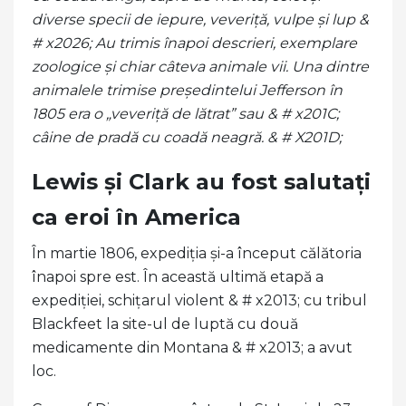
diverse specii de iepure, veveriță, vulpe și lup &
# x2026; Au trimis înapoi descrieri, exemplare
zoologice și chiar câteva animale vii. Una dintre
animalele trimise președintelui Jefferson în
1805 era o „veveriță de lătrat” sau & # x201C;
câine de pradă cu coadă neagră. & # X201D;
Lewis și Clark au fost salutați
ca eroi în America
În martie 1806, expediția și-a început călătoria
înapoi spre est. În această ultimă etapă a
expediției, schițarul violent & # x2013; cu tribul
Blackfeet la site-ul de luptă cu două
medicamente din Montana & # x2013; a avut
loc.