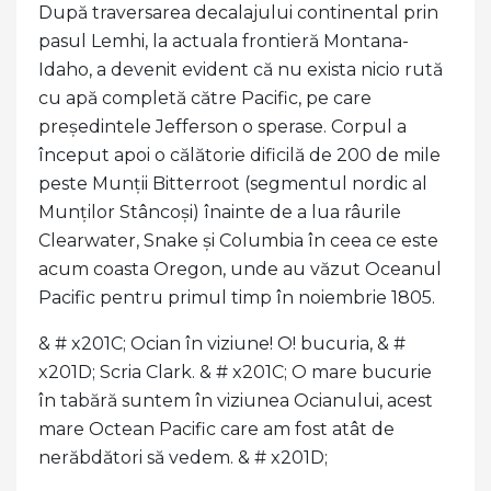
După traversarea decalajului continental prin
pasul Lemhi, la actuala frontieră Montana-
Idaho, a devenit evident că nu exista nicio rută
cu apă completă către Pacific, pe care
președintele Jefferson o sperase. Corpul a
început apoi o călătorie dificilă de 200 de mile
peste Munții Bitterroot (segmentul nordic al
Munților Stâncoși) înainte de a lua râurile
Clearwater, Snake și Columbia în ceea ce este
acum coasta Oregon, unde au văzut Oceanul
Pacific pentru primul timp în noiembrie 1805.
& # x201C; Ocian în viziune! O! bucuria, & #
x201D; Scria Clark. & # x201C; O mare bucurie
în tabără suntem în viziunea Ocianului, acest
mare Octean Pacific care am fost atât de
nerăbdători să vedem. & # x201D;