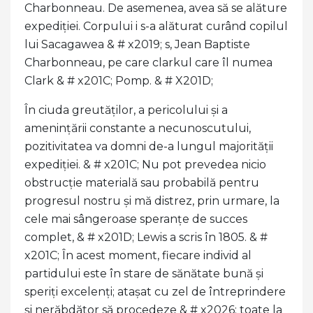
Charbonneau. De asemenea, avea să se alăture
expediției. Corpului i s-a alăturat curând copilul
lui Sacagawea & # x2019; s, Jean Baptiste
Charbonneau, pe care clarkul care îl numea
Clark & ​​# x201C; Pomp. & # X201D;
În ciuda greutăților, a pericolului și a
amenințării constante a necunoscutului,
pozitivitatea va domni de-a lungul majorității
expediției. & # x201C; Nu pot prevedea nicio
obstrucție materială sau probabilă pentru
progresul nostru și mă distrez, prin urmare, la
cele mai sângeroase speranțe de succes
complet, & # x201D; Lewis a scris în 1805. & #
x201C; În acest moment, fiecare individ al
partidului este în stare de sănătate bună și
speriți excelenți; atașat cu zel de întreprindere
și nerăbdător să procedeze & # x2026; toate la