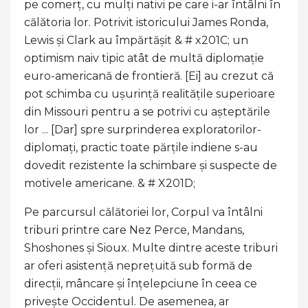
pe comerț, cu mulți nativi pe care i-ar întâlni în
călătoria lor. Potrivit istoricului James Ronda,
Lewis și Clark au împărtășit & # x201C; un
optimism naiv tipic atât de multă diplomație
euro-americană de frontieră. [Ei] au crezut că
pot schimba cu ușurință realitățile superioare
din Missouri pentru a se potrivi cu așteptările
lor ... [Dar] spre surprinderea exploratorilor-
diplomați, practic toate părțile indiene s-au
dovedit rezistente la schimbare și suspecte de
motivele americane. & # X201D;
Pe parcursul călătoriei lor, Corpul va întâlni
triburi printre care Nez Perce, Mandans,
Shoshones și Sioux. Multe dintre aceste triburi
ar oferi asistență neprețuită sub formă de
direcții, mâncare și înțelepciune în ceea ce
privește Occidentul. De asemenea, ar