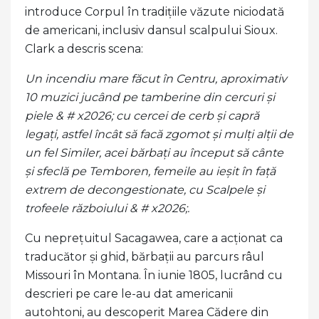
introduce Corpul în tradițiile văzute niciodată
de americani, inclusiv dansul scalpului Sioux.
Clark a descris scena:
Un incendiu mare făcut în Centru, aproximativ
10 muzici jucând pe tamberine din cercuri și
piele & # x2026; cu cercei de cerb și capră
legați, astfel încât să facă zgomot și mulți alții de
un fel Similer, acei bărbați au început să cânte
și sfeclă pe Temboren, femeile au ieșit în față
extrem de decongestionate, cu Scalpele și
trofeele războiului & # x2026;.
Cu neprețuitul Sacagawea, care a acționat ca
traducător și ghid, bărbații au parcurs râul
Missouri în Montana. În iunie 1805, lucrând cu
descrieri pe care le-au dat americanii
autohtoni, au descoperit Marea Cădere din