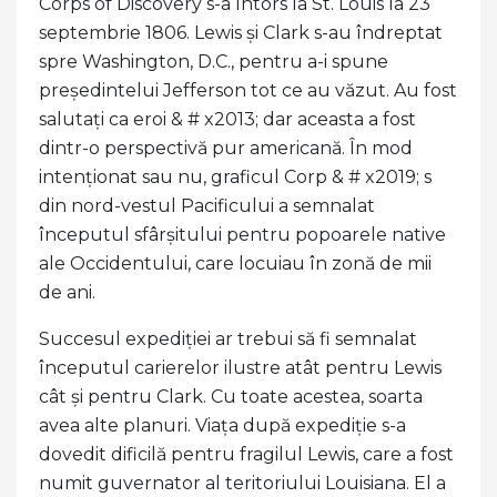
Corps of Discovery s-a întors la St. Louis la 23
septembrie 1806. Lewis și Clark s-au îndreptat
spre Washington, D.C., pentru a-i spune
președintelui Jefferson tot ce au văzut. Au fost
salutați ca eroi & # x2013; dar aceasta a fost
dintr-o perspectivă pur americană. În mod
intenționat sau nu, graficul Corp & # x2019; s
din nord-vestul Pacificului a semnalat
începutul sfârșitului pentru popoarele native
ale Occidentului, care locuiau în zonă de mii
de ani.
Succesul expediției ar trebui să fi semnalat
începutul carierelor ilustre atât pentru Lewis
cât și pentru Clark. Cu toate acestea, soarta
avea alte planuri. Viața după expediție s-a
dovedit dificilă pentru fragilul Lewis, care a fost
numit guvernator al teritoriului Louisiana. El a