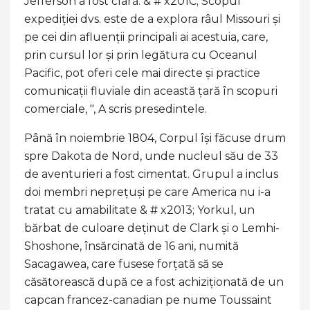
Jefferson a fost clară. & # x201C; Scopul
expediției dvs. este de a explora râul Missouri și
pe cei din afluenții principali ai acestuia, care,
prin cursul lor și prin legătura cu Oceanul
Pacific, pot oferi cele mai directe și practice
comunicații fluviale din această țară în scopuri
comerciale, ", A scris presedintele.
Până în noiembrie 1804, Corpul își făcuse drum
spre Dakota de Nord, unde nucleul său de 33
de aventurieri a fost cimentat. Grupul a inclus
doi membri neprețuși pe care America nu i-a
tratat cu amabilitate & # x2013; Yorkul, un
bărbat de culoare deținut de Clark și o Lemhi-
Shoshone, însărcinată de 16 ani, numită
Sacagawea, care fusese forțată să se
căsătorească după ce a fost achiziționată de un
capcan francez-canadian pe nume Toussaint