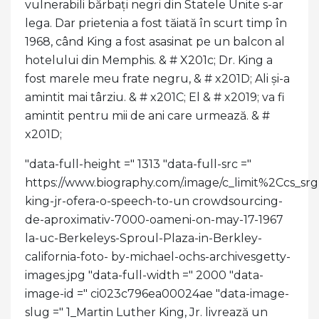
vulnerabili bărbați negri din Statele Unite s-ar
lega. Dar prietenia a fost tăiată în scurt timp în
1968, când King a fost asasinat pe un balcon al
hotelului din Memphis. & # X201c; Dr. King a
fost marele meu frate negru, & # x201D; Ali și-a
amintit mai târziu. & # x201C; El & # x2019; va fi
amintit pentru mii de ani care urmează. & #
x201D;
"data-full-height =" 1313 "data-full-src ="
https://www.biography.com/.image/c_limit%2C
king-jr-ofera-o-speech-to-un crowdsourcing-
de-aproximativ-7000-oameni-on-may-17-1967
la-uc-Berkeleys-Sproul-Plaza-in-Berkley-
california-foto- by-michael-ochs-archivesgetty-
images.jpg "data-full-width =" 2000 "data-
image-id =" ci023c796ea00024ae "data-image-
slug =" 1_Martin Luther King, Jr. livrează un