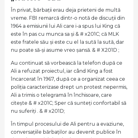
În privat, bărbații erau deja prieteni de multă
vreme. FBI remarcă dintr-o notă de discuții din
1964 a emisiunii lui Ali care i-a spus lui King că
este în pas cu munca sa și & # x201C; că MLK
este fratele său și este cu el la sută la sută, dar
nu poate să-și asume vreo șansă. & # X201D ;
Au continuat să vorbească la telefon după ce
Ali a refuzat proiectul, iar când King a fost
încarcerat în 1967, după ce a organizat ceea ce
poliția caracterizase drept un protest nepermis,
Ali a trimis o telegramă în închisoare, care
citește & # x201C; Sper că sunteți confortabil să
nu suferiți . & # x201D;
În timpul procesului de Ali pentru a evaziune,
conversațiile bărbaților au devenit publice în