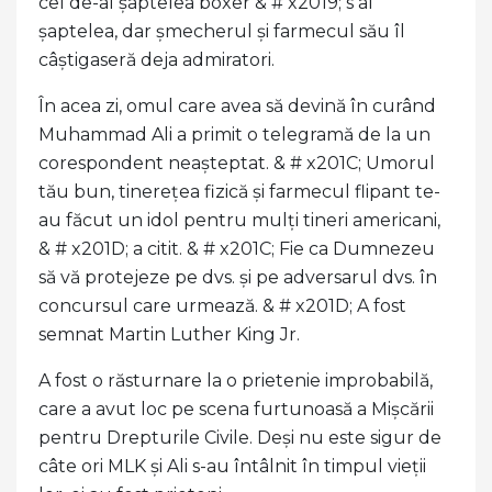
cel de-al șaptelea boxer & # x2019; s al
șaptelea, dar șmecherul și farmecul său îl
câștigaseră deja admiratori.
În acea zi, omul care avea să devină în curând
Muhammad Ali a primit o telegramă de la un
corespondent neașteptat. & # x201C; Umorul
tău bun, tinerețea fizică și farmecul flipant te-
au făcut un idol pentru mulți tineri americani,
& # x201D; a citit. & # x201C; Fie ca Dumnezeu
să vă protejeze pe dvs. și pe adversarul dvs. în
concursul care urmează. & # x201D; A fost
semnat Martin Luther King Jr.
A fost o răsturnare la o prietenie improbabilă,
care a avut loc pe scena furtunoasă a Mișcării
pentru Drepturile Civile. Deși nu este sigur de
câte ori MLK și Ali s-au întâlnit în timpul vieții