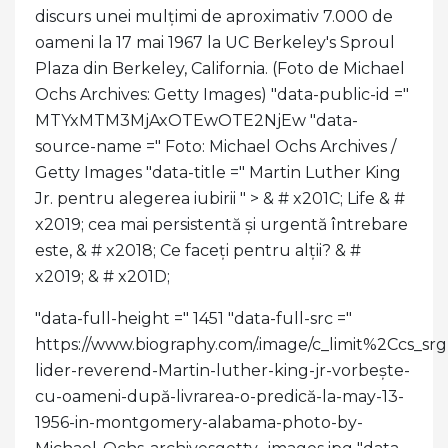
discurs unei mulțimi de aproximativ 7.000 de
oameni la 17 mai 1967 la UC Berkeley's Sproul
Plaza din Berkeley, California. (Foto de Michael
Ochs Archives: Getty Images) "data-public-id ="
MTYxMTM3MjAxOTEwOTE2NjEw "data-
source-name =" Foto: Michael Ochs Archives /
Getty Images "data-title =" Martin Luther King
Jr. pentru alegerea iubirii " >
& # x201C; Life & #
x2019; cea mai persistentă și urgentă întrebare
este, & # x2018; Ce faceți pentru alții? & #
x2019; & # x201D;
"data-full-height =" 1451 "data-full-src ="
https://www.biography.com/.image/c_limit%2C
lider-reverend-Martin-luther-king-jr-vorbește-
cu-oameni-după-livrarea-o-predică-la-may-13-
1956-in-montgomery-alabama-photo-by-