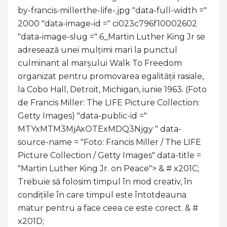
by-francis-millerthe-life-.jpg "data-full-width ="
2000 "data-image-id =" ci023c796f10002602
"data-image-slug =" 6_Martin Luther King Jr se
adresează unei mulțimi mari la punctul
culminant al marșului Walk To Freedom
organizat pentru promovarea egalității rasiale,
la Cobo Hall, Detroit, Michigan, iunie 1963. (Foto
de Francis Miller: The LIFE Picture Collection:
Getty Images) "data-public-id ="
MTYxMTM3MjAxOTExMDQ3Njgy " data-
source-name = "Foto: Francis Miller / The LIFE
Picture Collection / Getty Images" data-title =
"Martin Luther King Jr. on Peace">
& # x201C;
Trebuie să folosim timpul în mod creativ, în
condițiile în care timpul este întotdeauna
matur pentru a face ceea ce este corect. & #
x201D;