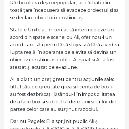
Războiul era deja nepopular, iar bărbații din
toată țara începuseră să evadeze proiectul și să
se declare obiectori conștiincioși.
Statele Unite au încercat să intermedieze un
acord din spatele scenei cu Ali, oferindu-i un
acord care să-i permită să slujească fără a vedea
lupta reală, în speranța de a evita să devină un
obiectiv conștiincios public. A eșuat și Ali a fost
arestat și acuzat de evaziune.
Ali a plătit un preț greu pentru acțiunile sale:
titlul său de greutate grea și licența de box i-
au fost dezbrăcați, lăsându-l în imposibilitatea
de a face box și subiectul deriziunii și urilor din
partea celor care au susținut războiul.
Dar nu Regele: El a sprijinit public Ali și
acțiunile sale. & # x201C; El & # x2019; face ceea