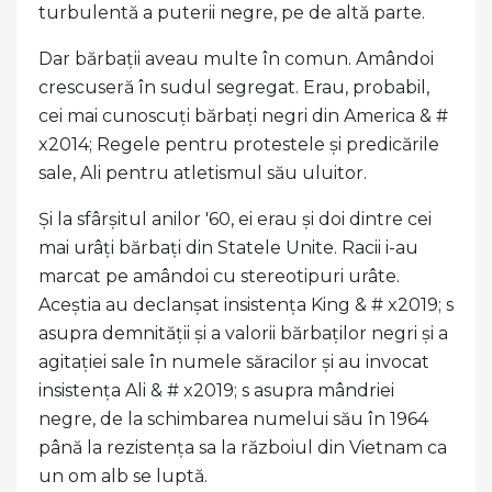
turbulentă a puterii negre, pe de altă parte.
Dar bărbații aveau multe în comun. Amândoi
crescuseră în sudul segregat. Erau, probabil,
cei mai cunoscuți bărbați negri din America & #
x2014; Regele pentru protestele și predicările
sale, Ali pentru atletismul său uluitor.
Și la sfârșitul anilor '60, ei erau și doi dintre cei
mai urâți bărbați din Statele Unite. Racii i-au
marcat pe amândoi cu stereotipuri urâte.
Aceștia au declanșat insistența King & # x2019; s
asupra demnității și a valorii bărbaților negri și a
agitației sale în numele săracilor și au invocat
insistența Ali & # x2019; s asupra mândriei
negre, de la schimbarea numelui său în 1964
până la rezistența sa la războiul din Vietnam ca
un om alb se luptă.