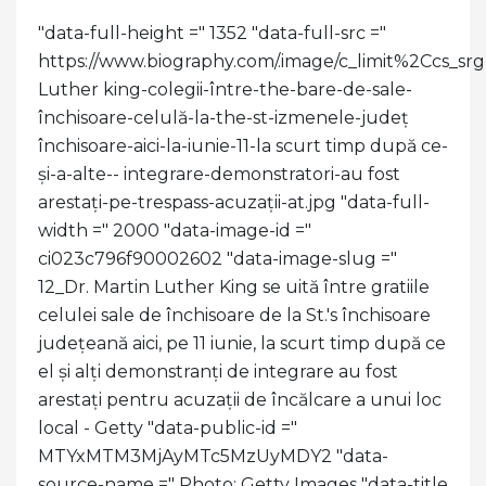
"data-full-height =" 1352 "data-full-src ="
https://www.biography.com/.image/c_limit%2C
Luther king-colegii-între-the-bare-de-sale-
închisoare-celulă-la-the-st-izmenele-județ
închisoare-aici-la-iunie-11-la scurt timp după ce-
și-a-alte-- integrare-demonstratori-au fost
arestați-pe-trespass-acuzații-at.jpg "data-full-
width =" 2000 "data-image-id ="
ci023c796f90002602 "data-image-slug ="
12_Dr. Martin Luther King se uită între gratiile
celulei sale de închisoare de la St.'s închisoare
județeană aici, pe 11 iunie, la scurt timp după ce
el și alți demonstranți de integrare au fost
arestați pentru acuzații de încălcare a unui loc
local - Getty "data-public-id ="
MTYxMTM3MjAyMTc5MzUyMDY2 "data-
source-name =" Photo: Getty Images "data-title