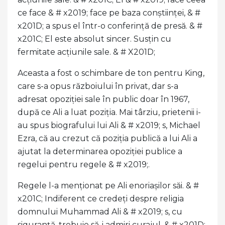
ce face & # x2019; face pe baza conștiinței, & #
x201D; a spus el într-o conferință de presă. & #
x201C; El este absolut sincer. Susțin cu
fermitate acțiunile sale. & # X201D;
Aceasta a fost o schimbare de ton pentru King,
care s-a opus războiului în privat, dar s-a
adresat opoziției sale în public doar în 1967,
după ce Ali a luat poziția. Mai târziu, prietenii i-
au spus biografului lui Ali & # x2019; s, Michael
Ezra, că au crezut că poziția publică a lui Ali a
ajutat la determinarea opoziției publice a
regelui pentru regele & # x2019;.
Regele l-a menționat pe Ali enoriașilor săi. & #
x201C; Indiferent ce credeți despre religia
domnului Muhammad Ali & # x2019; s, cu
siguranță, trebuie să-i admiri curajul, & # x201D;