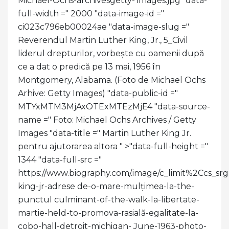
Michael-Ochs-archivesgetty- images.jpg "data-
full-width =" 2000 "data-image-id ="
ci023c796eb00024ae "data-image-slug ="
Reverendul Martin Luther King, Jr., 5_Civil
liderul drepturilor, vorbește cu oamenii după
ce a dat o predică pe 13 mai, 1956 în
Montgomery, Alabama. (Foto de Michael Ochs
Arhive: Getty Images) "data-public-id ="
MTYxMTM3MjAxOTExMTEzMjE4 "data-source-
name =" Foto: Michael Ochs Archives / Getty
Images "data-title =" Martin Luther King Jr.
pentru ajutorarea altora " >
"data-full-height ="
1344 "data-full-src ="
https://www.biography.com/.image/c_limit%2C
king-jr-adrese de-o-mare-mulțimea-la-the-
punctul culminant-of-the-walk-la-libertate-
martie-held-to-promova-rasială-egalitate-la-
cobo-hall-detroit-michigan- June-1963-photo-