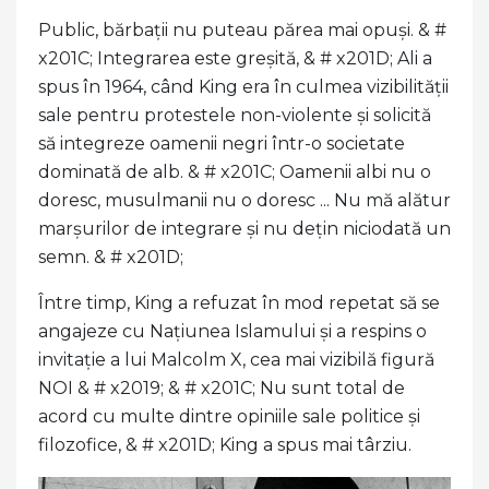
Public, bărbații nu puteau părea mai opuși. & #
x201C; Integrarea este greșită, & # x201D; Ali a
spus în 1964, când King era în culmea vizibilității
sale pentru protestele non-violente și solicită
să integreze oamenii negri într-o societate
dominată de alb. & # x201C; Oamenii albi nu o
doresc, musulmanii nu o doresc ... Nu mă alătur
marșurilor de integrare și nu dețin niciodată un
semn. & # x201D;
Între timp, King a refuzat în mod repetat să se
angajeze cu Națiunea Islamului și a respins o
invitație a lui Malcolm X, cea mai vizibilă figură
NOI & # x2019; & # x201C; Nu sunt total de
acord cu multe dintre opiniile sale politice și
filozofice, & # x201D; King a spus mai târziu.