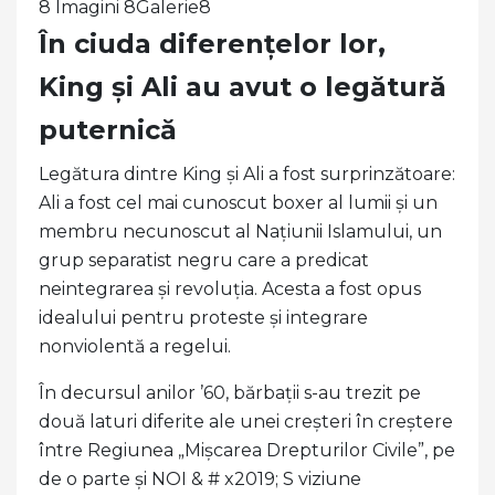
8 Imagini 8Galerie8
În ciuda diferențelor lor,
King și Ali au avut o legătură
puternică
Legătura dintre King și Ali a fost surprinzătoare:
Ali a fost cel mai cunoscut boxer al lumii și un
membru necunoscut al Națiunii Islamului, un
grup separatist negru care a predicat
neintegrarea și revoluția. Acesta a fost opus
idealului pentru proteste și integrare
nonviolentă a regelui.
În decursul anilor ’60, bărbații s-au trezit pe
două laturi diferite ale unei creșteri în creștere
între Regiunea „Mișcarea Drepturilor Civile”, pe
de o parte și NOI & # x2019; S viziune