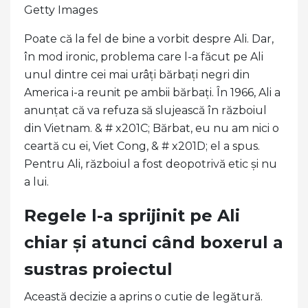
Getty Images
Poate că la fel de bine a vorbit despre Ali. Dar,
în mod ironic, problema care l-a făcut pe Ali
unul dintre cei mai urâți bărbați negri din
America i-a reunit pe ambii bărbați. În 1966, Ali a
anunțat că va refuza să slujească în războiul
din Vietnam. & # x201C; Bărbat, eu nu am nici o
ceartă cu ei, Viet Cong, & # x201D; el a spus.
Pentru Ali, războiul a fost deopotrivă etic și nu
a lui.
Regele l-a sprijinit pe Ali
chiar și atunci când boxerul a
sustras proiectul
Această decizie a aprins o cutie de legătură.