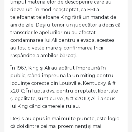
timpul materialelor de descoperire care au
dezvăluit, în mod neașteptat, că FBI a
telefoanat telefoane King fără un mandat de
ani de zile. Deși ulterior un judecător a decis că
transcrierile apelurilor nu au afectat
condamnarea lui Ali pentru a evada, acestea
au fost o veste mare și confirmarea fricii
răspândite a ambilor bărbați.
În 1967, King și Ali au apărut împreună în
public, stând împreună la un miting pentru
locuințe corecte din Louisville, Kentucky. & #
x201C; În lupta dvs. pentru dreptate, libertate
și egalitate, sunt cu voi, & # x201D; Ali i-a spus
lui King când camerele rulau.
Deși s-au opus în mai multe puncte, este logic
că doi dintre cei mai proeminenți și mai