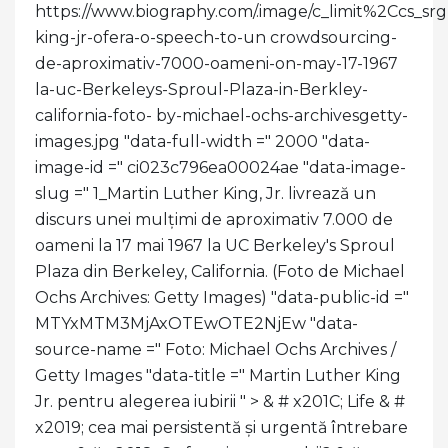
https://www.biography.com/.image/c_limit%2C
king-jr-ofera-o-speech-to-un crowdsourcing-
de-aproximativ-7000-oameni-on-may-17-1967
la-uc-Berkeleys-Sproul-Plaza-in-Berkley-
california-foto- by-michael-ochs-archivesgetty-
images.jpg "data-full-width =" 2000 "data-
image-id =" ci023c796ea00024ae "data-image-
slug =" 1_Martin Luther King, Jr. livrează un
discurs unei mulțimi de aproximativ 7.000 de
oameni la 17 mai 1967 la UC Berkeley's Sproul
Plaza din Berkeley, California. (Foto de Michael
Ochs Archives: Getty Images) "data-public-id ="
MTYxMTM3MjAxOTEwOTE2NjEw "data-
source-name =" Foto: Michael Ochs Archives /
Getty Images "data-title =" Martin Luther King
Jr. pentru alegerea iubirii " >
& # x201C; Life & #
x2019; cea mai persistentă și urgentă întrebare