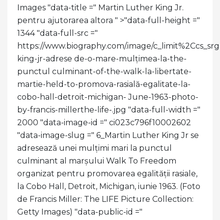
Images "data-title =" Martin Luther King Jr.
pentru ajutorarea altora " >
"data-full-height ="
1344 "data-full-src ="
https://www.biography.com/.image/c_limit%2C
king-jr-adrese de-o-mare-mulțimea-la-the-
punctul culminant-of-the-walk-la-libertate-
martie-held-to-promova-rasială-egalitate-la-
cobo-hall-detroit-michigan- June-1963-photo-
by-francis-millerthe-life-.jpg "data-full-width ="
2000 "data-image-id =" ci023c796f10002602
"data-image-slug =" 6_Martin Luther King Jr se
adresează unei mulțimi mari la punctul
culminant al marșului Walk To Freedom
organizat pentru promovarea egalității rasiale,
la Cobo Hall, Detroit, Michigan, iunie 1963. (Foto
de Francis Miller: The LIFE Picture Collection:
Getty Images) "data-public-id ="