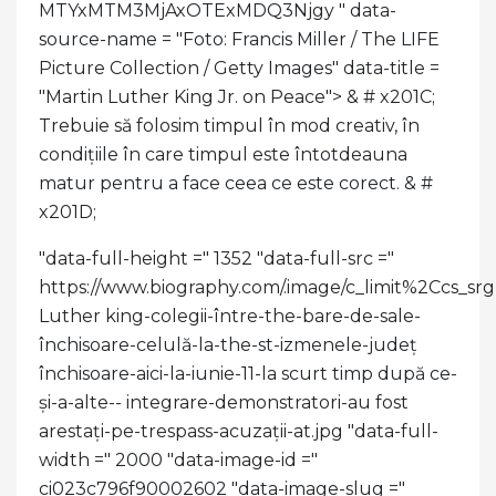
MTYxMTM3MjAxOTExMDQ3Njgy " data-
source-name = "Foto: Francis Miller / The LIFE
Picture Collection / Getty Images" data-title =
"Martin Luther King Jr. on Peace">
& # x201C;
Trebuie să folosim timpul în mod creativ, în
condițiile în care timpul este întotdeauna
matur pentru a face ceea ce este corect. & #
x201D;
"data-full-height =" 1352 "data-full-src ="
https://www.biography.com/.image/c_limit%2C
Luther king-colegii-între-the-bare-de-sale-
închisoare-celulă-la-the-st-izmenele-județ
închisoare-aici-la-iunie-11-la scurt timp după ce-
și-a-alte-- integrare-demonstratori-au fost
arestați-pe-trespass-acuzații-at.jpg "data-full-
width =" 2000 "data-image-id ="
ci023c796f90002602 "data-image-slug ="