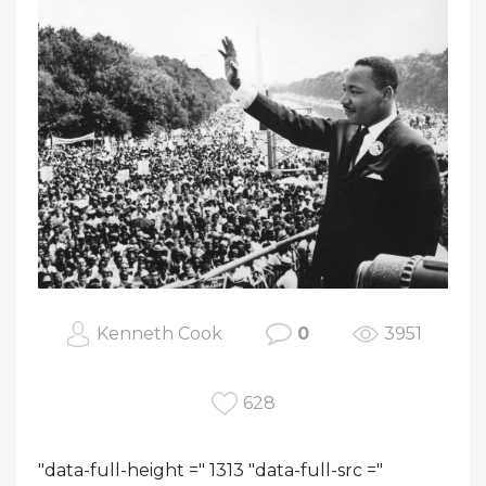
Kenneth Cook
0
3951
628
"data-full-height =" 1313 "data-full-src ="