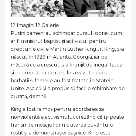
12 Imagini 12 Galerie
Puțini oameni au schimbat cursul istoriei, cum
ar fi ministrul baptist și activistul pentru
drepturile civile Martin Luther King Jr. King, s-a
născut în 1929 în Atlanta, Georgia, iar pe
măsură ce a crescut, s-a îngrijit de inegalitatea
și nedreptatea pe care le-a văzut negru.
bărbații și femeile au fost tratate în Statele
Unite. Așa că și-a propus să facă o schimbare de
durată, demnă.
King a fost faimos pentru abordarea sa
nonviolentă a activismului, crezând că își poate
transmite mesajul prin puterea cuvântului
rostit și a demonstrației pașnice. King este