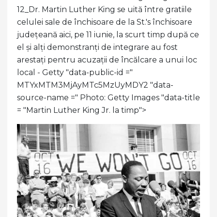
12_Dr. Martin Luther King se uită între gratiile
celulei sale de închisoare de la St.'s închisoare
județeană aici, pe 11 iunie, la scurt timp după ce
el și alți demonstranți de integrare au fost
arestați pentru acuzații de încălcare a unui loc
local - Getty "data-public-id ="
MTYxMTM3MjAyMTc5MzUyMDY2 "data-
source-name =" Photo: Getty Images "data-title
= "Martin Luther King Jr. la timp">