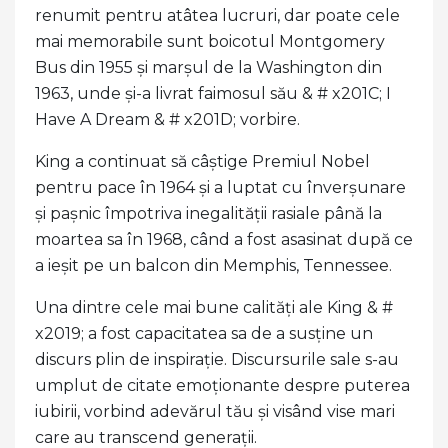
renumit pentru atâtea lucruri, dar poate cele
mai memorabile sunt boicotul Montgomery
Bus din 1955 și marșul de la Washington din
1963, unde și-a livrat faimosul său & # x201C; I
Have A Dream & # x201D; vorbire.
King a continuat să câștige Premiul Nobel
pentru pace în 1964 și a luptat cu înverșunare
și pașnic împotriva inegalității rasiale până la
moartea sa în 1968, când a fost asasinat după ce
a ieșit pe un balcon din Memphis, Tennessee.
Una dintre cele mai bune calități ale King & #
x2019; a fost capacitatea sa de a susține un
discurs plin de inspirație. Discursurile sale s-au
umplut de citate emoționante despre puterea
iubirii, vorbind adevărul tău și visând vise mari
care au transcend generații.