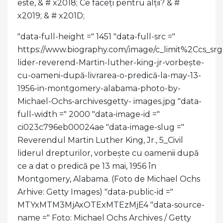
este, & # x2018; Ce faceți pentru alții? & #
x2019; & # x201D;
"data-full-height =" 1451 "data-full-src ="
https://www.biography.com/.image/c_limit%2C
lider-reverend-Martin-luther-king-jr-vorbește-
cu-oameni-după-livrarea-o-predică-la-may-13-
1956-in-montgomery-alabama-photo-by-
Michael-Ochs-archivesgetty- images.jpg "data-
full-width =" 2000 "data-image-id ="
ci023c796eb00024ae "data-image-slug ="
Reverendul Martin Luther King, Jr., 5_Civil
liderul drepturilor, vorbește cu oamenii după
ce a dat o predică pe 13 mai, 1956 în
Montgomery, Alabama. (Foto de Michael Ochs
Arhive: Getty Images) "data-public-id ="
MTYxMTM3MjAxOTExMTEzMjE4 "data-source-
name =" Foto: Michael Ochs Archives / Getty