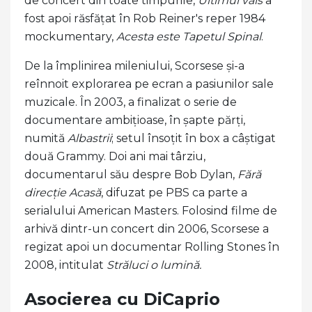
de concert din toate timpurile,
Ultimul vals
a
fost apoi răsfățat în Rob Reiner's reper 1984
mockumentary,
Acesta este Tapetul Spinal
.
De la împlinirea mileniului, Scorsese și-a
reînnoit explorarea pe ecran a pasiunilor sale
muzicale. În 2003, a finalizat o serie de
documentare ambițioase, în șapte părți,
numită
Albastrii
; setul însoțit în box a câștigat
două Grammy. Doi ani mai târziu,
documentarul său despre Bob Dylan,
Fără
direcție Acasă
, difuzat pe PBS ca parte a
serialului American Masters. Folosind filme de
arhivă dintr-un concert din 2006, Scorsese a
regizat apoi un documentar Rolling Stones în
2008, intitulat
Străluci o lumină.
Asocierea cu DiCaprio