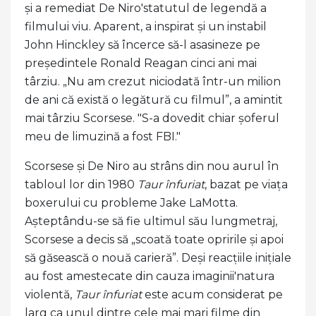
și a remediat De Niro'statutul de legendă a
filmului viu. Aparent, a inspirat și un instabil
John Hinckley să încerce să-l asasineze pe
președintele Ronald Reagan cinci ani mai
târziu. „Nu am crezut niciodată într-un milion
de ani că există o legătură cu filmul”, a amintit
mai târziu Scorsese. "S-a dovedit chiar șoferul
meu de limuzină a fost FBI."
Scorsese și De Niro au strâns din nou aurul în
tabloul lor din 1980
Taur înfuriat
, bazat pe viața
boxerului cu probleme Jake LaMotta.
Așteptându-se să fie ultimul său lungmetraj,
Scorsese a decis să „scoată toate opririle și apoi
să găsească o nouă carieră”. Deși reacțiile inițiale
au fost amestecate din cauza imaginii'natura
violentă,
Taur înfuriat
este acum considerat pe
larg ca unul dintre cele mai mari filme din