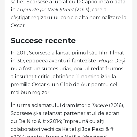
să fie." Scorsese a lucrat cu DiCaprio încă o dată
în
Lupul de pe Wall Street
(2013), care a
câștigat regizorului iconic o altă nominalizare la
Oscar.
Succese recente
În 2011, Scorsese a lansat primul său film filmat
în 3D, epopeea aventurii fanteziste
Hugo
. Deși
nu a fost un succes uriaș, box-ul redat frumos
a însuflețit critici, obținând 11 nominalizări la
premiile Oscar și un Glob de Aur pentru cel
mai bun regizor..
În urma aclamatului dram istoric
Tăcere
(2016),
Scorsese și-a relansat parteneriatul de ecran
cu De Niro & # x2014; împreună cu alți
colaboratori vechi ca Keitel și Joe Pesci & #