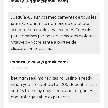
Odkvzy (
0qg0d@gmail.com
)
08.03.26 20:31
Jusqu’a -65 sur vos medicaments de tous les
jours. Ordonnance numerique ou photo
acceptee en quelques secondes. Conseils
personnalises par nos pharmaciens diplomes.
VitaWeb – votre sante a portee de
clic.careconnectclinic
Hmnbxa (
c7k6a@gmail.com
)
04.03.26 15:11
betmgm real money casino Casino is ready
when you are. Get up to 1000 deposit match
and 25 free play now. Thousands of games
one unforgettable experience.