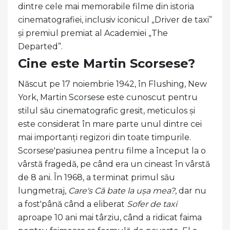
dintre cele mai memorabile filme din istoria
cinematografiei, inclusiv iconicul „Driver de taxi”
și premiul premiat al Academiei „The
Departed”.
Cine este Martin Scorsese?
Născut pe 17 noiembrie 1942, în Flushing, New
York, Martin Scorsese este cunoscut pentru
stilul său cinematografic gresit, meticulos și
este considerat în mare parte unul dintre cei
mai importanți regizori din toate timpurile.
Scorsese'pasiunea pentru filme a început la o
vârstă fragedă, pe când era un cineast în vârstă
de 8 ani. În 1968, a terminat primul său
lungmetraj,
Care's Că bate la ușa mea?
, dar nu
a fost'până când a eliberat
Sofer de taxi
aproape 10 ani mai târziu, când a ridicat faima