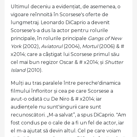
Ultimul deceniu a evidențiat, de asemenea, o
vigoare reînnoită în Scorsese's oferte de
lungmetraj. Leonardo DiCaprio a devenit
Scorsese's-a dus la actor pentru rolurile
principale, în rolurile principale
Gangs of New
York
(2002),
Aviatorul
(2004),
Mortul
(2006) & #
x2014; care a câștigat lui Scorsese primul său
cel mai bun regizor Oscar & # x2014; și
Shutter
Island
(2010).
Mulți au tras paralele între pereche'dinamica
filmului înfloritor și cea pe care Scorsese a
avut-o odată cu De Niro & # x2014; iar
audiențele nu sunt'singurii care sunt
recunoscători. „M-a salvat”, a spus DiCaprio. "Am
fost condus pe o cale de a fi un fel de actor, iar
el m-a ajutat să devin altul. Cel pe care voiam