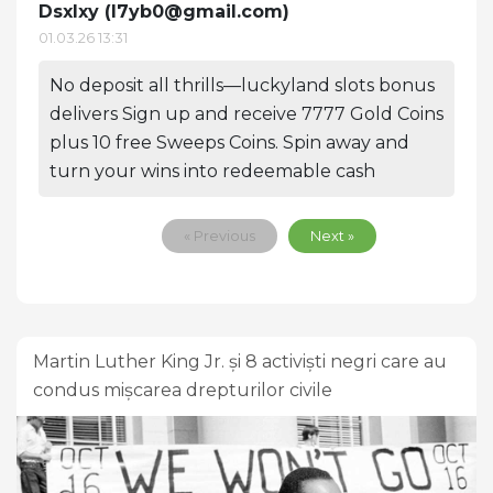
Dsxlxy (
l7yb0@gmail.com
)
01.03.26 13:31
No deposit all thrills—luckyland slots bonus
delivers Sign up and receive 7777 Gold Coins
plus 10 free Sweeps Coins. Spin away and
turn your wins into redeemable cash
« Previous
Next »
Martin Luther King Jr. și 8 activiști negri care au
condus mișcarea drepturilor civile