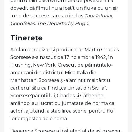
pentru faimoasa sa formulă de poveste. El a
dovedit că filmul nu a fost't un fluke cu un șir
lung de succese care au inclus
Taur înfuriat
,
Goodfellas, The Departed
și
Hugo.
Tinerețe
Acclamat regizor și producător Martin Charles
Scorsese s-a născut pe 17 noiembrie 1942, în
Flushing, New York. Crescut de părinți italo-
americani din districtul Mica Italia din
Manhattan, Scorsese și-a amintit mai târziu
cartierul său ca fiind „ca un sat din Sicilia”.
Scorsese'părinții lui, Charles și Catherine,
amândoi au lucrat cu jumătate de normă ca
actori, ajutând la stabilirea scenei pentru fiul
lor'dragostea de cinema.
Deoarece Scorsese a fost afectat de astm sever,