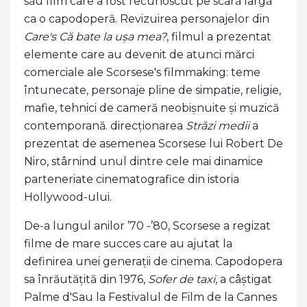
său film care a fost recunoscut pe scară largă
ca o capodoperă. Revizuirea personajelor din
Care's Că bate la ușa mea?
, filmul a prezentat
elemente care au devenit de atunci mărci
comerciale ale Scorsese's filmmaking: teme
întunecate, personaje pline de simpatie, religie,
mafie, tehnici de cameră neobișnuite și muzică
contemporană. direcţionarea
Străzi medii
a
prezentat de asemenea Scorsese lui Robert De
Niro, stârnind unul dintre cele mai dinamice
parteneriate cinematografice din istoria
Hollywood-ului.
De-a lungul anilor ’70 -’80, Scorsese a regizat
filme de mare succes care au ajutat la
definirea unei generații de cinema. Capodopera
sa înrăutățită din 1976,
Sofer de taxi
, a câștigat
Palme d'Sau la Festivalul de Film de la Cannes