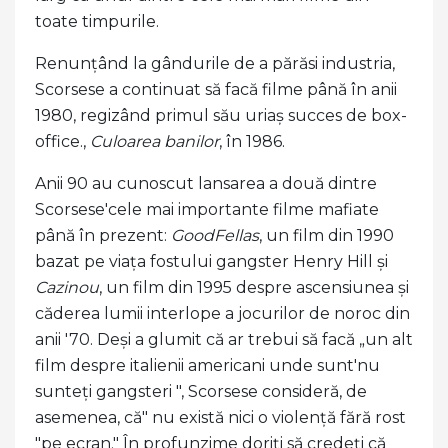
toate timpurile.
Renunțând la gândurile de a părăsi industria,
Scorsese a continuat să facă filme până în anii
1980, regizând primul său uriaș succes de box-
office.,
Culoarea banilor
, în 1986.
Anii 90 au cunoscut lansarea a două dintre
Scorsese'cele mai importante filme mafiate
până în prezent:
GoodFellas
, un film din 1990
bazat pe viața fostului gangster Henry Hill și
Cazinou
, un film din 1995 despre ascensiunea și
căderea lumii interlope a jocurilor de noroc din
anii '70. Deși a glumit că ar trebui să facă „un alt
film despre italienii americani unde sunt'nu
sunteți gangsteri ", Scorsese consideră, de
asemenea, că" nu există nici o violență fără rost
"pe ecran." În profunzime doriți să credeți că