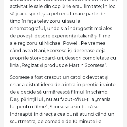
activitățile sale din copilărie erau limitate; în loc
să joace sport, și-a petrecut mare parte din
timp în fața televizorului sau la
cinematograful, unde s-a îndrăgostit mai ales
de povești despre experiența italiană și filme
ale regizorului Michael Powell. Pe vremea
când avea 8 ani, Scorsese își desenase deja
propriile storyboard-uri, deseori completate cu
linia „Regizat și produs de Martin Scorsese”.
Scorsese a fost crescut un catolic devotat și
chiar a distrat ideea de a intra în preoție înainte
de a decide să urmărească filmul în schimb.
Deși părinții lui „nu au făcut-o'Nu-ți ia „mania
lui pentru filme”, Scorsese a simțit că se
îndreaptă în direcția cea bună atunci când un
scurtmetraj de comedie de 10 minute i-a