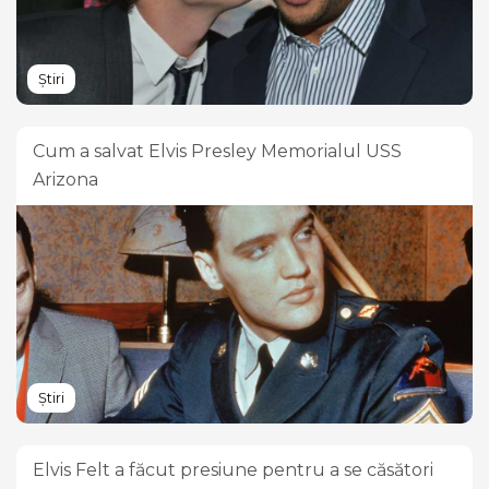
Știri
Cum a salvat Elvis Presley Memorialul USS
Arizona
Știri
Elvis Felt a făcut presiune pentru a se căsători