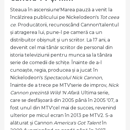
Steaua în ascensiune'Marea pauză a venit la
încălzirea publicului pe Nickelodeon's
Tot ceea
ce
. Producătorii, recunoscând Cannon'talentul
și atragerea lui, pune-l pe cameră ca un
distribuitor obișnuit și un scriitor. La 17 ani, a
devenit cel mai tânăr scriitor de personal din
istoria televiziunii pentru munca sa la tânăra
serie de comedii de schițe. Înainte de a-l
cunoaște, regia, producea și a jucat în
Nickelodeon's
Spectacolul Nick Cannon,
înainte de a trece pe MTV'serie de improv,
Nick
Cannon prezintă Wild 'N Afară
. Ultima serie,
care se desfășoară din 2005 până în 2005 '07, a
fost unul din MTV'cel mai de succes, revenind
ulterior pe micul ecran în 2013 pe MTV2. S-a
alăturat și Cannon
America's Got Talent
în