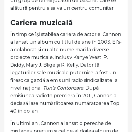
un grup de femei'jucători de baschet care se
alătură pentru a salva un centru comunitar.
Cariera muzicală
În timp ce își stabilea cariera de actorie, Cannon
a lansat un album cu titlul de sine în 2003. El's-
a colaborat și cu alte nume mari la diverse
proiecte muzicale, inclusiv Kanye West, P.
Diddy, Mary J. Blige și R. Kelly. Datorită
legăturilor sale muzicale puternice, a fost un
firesc ca gazdă a emisiunii radio sindicalizate la
nivel național
Tun's Contorizare
. După
emisiunea radio'În premieră în 2011, Cannon a
decis să lase numărătoarea numărătoarea Top
40 în doi ani.
În ultimii ani, Cannon a lansat o pereche de
mixtapes, precum și cel de-al doilea album de