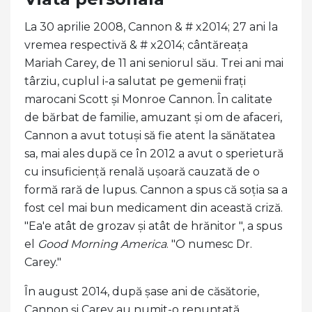
La 30 aprilie 2008, Cannon & # x2014; 27 ani la
vremea respectivă & # x2014; cântăreața
Mariah Carey, de 11 ani seniorul său. Trei ani mai
târziu, cuplul i-a salutat pe gemenii frați
marocani Scott și Monroe Cannon. În calitate
de bărbat de familie, amuzant și om de afaceri,
Cannon a avut totuși să fie atent la sănătatea
sa, mai ales după ce în 2012 a avut o sperietură
cu insuficiență renală ușoară cauzată de o
formă rară de lupus. Cannon a spus că soția sa a
fost cel mai bun medicament din această criză.
"Ea'e atât de grozav și atât de hrănitor ", a spus
el
Good Morning America
. "O numesc Dr.
Carey."
În august 2014, după șase ani de căsătorie,
Cannon și Carey au numit-o renunțată.