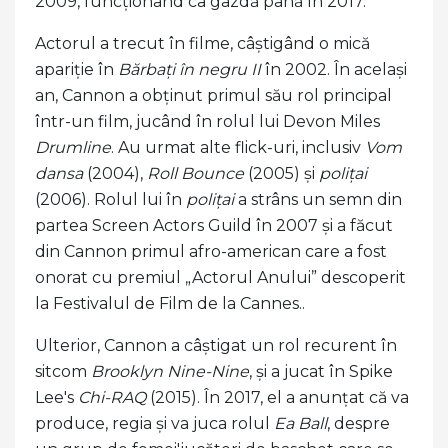
2009, funcționând ca gazdă până în 2017.
Actorul a trecut în filme, câștigând o mică
apariție în
Bărbați în negru II
în 2002. În același
an, Cannon a obținut primul său rol principal
într-un film, jucând în rolul lui Devon Miles
Drumline
. Au urmat alte flick-uri, inclusiv
Vom
dansa
(2004),
Roll Bounce
(2005) și
polițai
(2006). Rolul lui în
polițai
a strâns un semn din
partea Screen Actors Guild în 2007 și a făcut
din Cannon primul afro-american care a fost
onorat cu premiul „Actorul Anului” descoperit
la Festivalul de Film de la Cannes..
Ulterior, Cannon a câștigat un rol recurent în
sitcom
Brooklyn Nine-Nine
, și a jucat în Spike
Lee's
Chi-RAQ
(2015). În 2017, el a anunțat că va
produce, regia și va juca rolul
Ea Ball
, despre