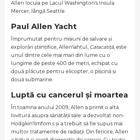
Allen locuia pe Lacul Washington's Insula
Mercer, lângă Seattle.
Paul Allen Yacht
Împrumutat pentru misiuni de salvare și
explorări științifice, Allen'iahtul,
Caracatiță
, este
unul dintre cele mai mari din lume cu o
lungime de peste 400 de metri, echipat cu
două plăcuțe pentru elicopter, o piscină și
două submarine.
Luptă cu cancerul și moartea
În toamna anului 2009, Allen a primit o altă
lovitură asupra sănătății sale: a dezvoltat non-
Hodgkin'limfom s și a trebuit să fie supus mai
multor tratamente de radiații. Din fericire, Allen
a bătut și acest diagnostic de cancer. Cu toate