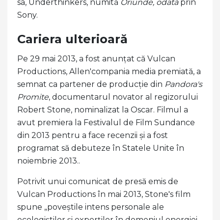
sa, Underthinkers, numită
Oriunde, odată
prin
Sony.
Cariera ulterioară
Pe 29 mai 2013, a fost anunțat că Vulcan
Productions, Allen'compania media premiată, a
semnat ca partener de producție din
Pandora's
Promite
, documentarul novator al regizorului
Robert Stone, nominalizat la Oscar. Filmul a
avut premiera la Festivalul de Film Sundance
din 2013 pentru a face recenzii și a fost
programat să debuteze în Statele Unite în
noiembrie 2013..
Potrivit unui comunicat de presă emis de
Vulcan Productions în mai 2013, Stone's film
spune „poveștile intens personale ale
ecologiștilor și experților în domeniul energiei