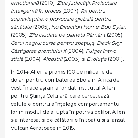
emoțională
(2010);
Ziua judecății: Proiectare
inteligentă în proces
(2007);
Rx pentru
supraviețuire: o provocare globală pentru
sănătate
(2005);
No Direction Home: Bob Dylan
(2005);
Zile ciudate pe planeta Pământ
(2005);
Cerul negru: cursa pentru spațiu
, și
Black Sky:
Câștigarea premiului X
(2004);
Fulger într-o
sticlă
(2004);
Albastrii
(2003); și
Evoluţie
(2001).
În 2014, Allen a promis 100 de milioane de
dolari pentru combaterea Ebola în Africa de
Vest. În același an, a fondat Institutul Allen
pentru Știința Celulară, care cercetează
celulele pentru a înțelege comportamentul
lor în modul de a lupta împotriva bolilor. Allen
s-a interesat și de călătoriile în spațiu și a lansat
Vulcan Aerospace în 2015.