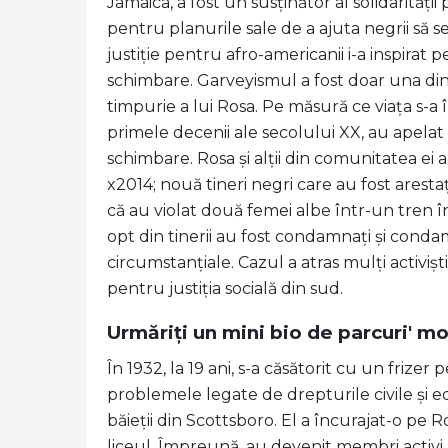
Jamaica, a fost un susținător al solidarităț
pentru planurile sale de a ajuta negrii să s
justiție pentru afro-americanii i-a inspirat
schimbare. Garveyismul a fost doar una din
timpurie a lui Rosa. Pe măsură ce viața s-a
primele decenii ale secolului XX, au apelat
schimbare. Rosa și alții din comunitatea ei
x2014; nouă tineri negri care au fost arest
că au violat două femei albe într-un tren î
opt din tinerii au fost condamnați și cond
circumstanțiale. Cazul a atras mulți activiș
pentru justiția socială din sud.
Urmăriți un mini bio de parcuri' m
În 1932, la 19 ani, s-a căsătorit cu un fri
problemele legate de drepturile civile și ed
băieții din Scottsboro. El a încurajat-o pe Ro
liceul. Împreună, au devenit membri activi