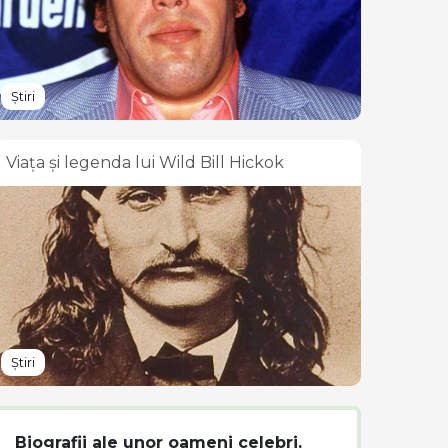
Știri
Viața și legenda lui Wild Bill Hickok
Știri
Biografii ale unor oameni celebri.