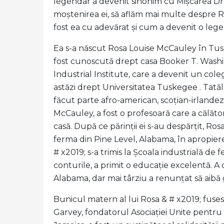
legendar a devenit sinonim cu Mișcarea Drept
moștenirea ei, să aflăm mai multe despre Ro
fost ea cu adevărat și cum a devenit o leg
Ea s-a născut Rosa Louise McCauley în Tus
fost cunoscută drept casa Booker T. Wash
Industrial Institute, care a devenit un col
astăzi drept Universitatea Tuskegee . Tatăl
făcut parte afro-american, scoțian-irlande
McCauley, a fost o profesoară care a călăto
casă. După ce părinții ei s-au despărțit, Rosa
ferma din Pine Level, Alabama, în apropie
# x2019; s-a trimis la Școala industrială de
conturile, a primit o educație excelentă. A 
Alabama, dar mai târziu a renunțat să aibă g
Bunicul matern al lui Rosa & # x2019; fuses
Garvey, fondatorul Asociației Unite pentru