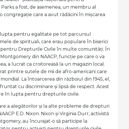
a Parks a fost, de asemenea, un membru al
, o congregație care a avut rădăcini în mișcarea
 lupta pentru egalitate pe tot parcursul
le de spirituali, care erau populare în biserici
i pentru Drepturile Civile în multe comunități. În
ei Montgomery din NAACP, funcție pe care o va
, a lucrat ca croitoreasă la un magazin local.
rat printre sutele de mii de afro-americani care
 mondial. La întoarcerea din războiul din 1945, el,
nfruntat cu discriminare și lipsă de respect. Acest
e în lupta pentru drepturile civile.
rare a alegătorilor și la alte probleme de drepturi
ACP E.D. Nixon. Nixon și Virginia Durr, activistă
tgomery, au încurajat-o să participe la
tor pentru activiști pentru drepturile civile.