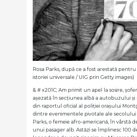
Rosa Parks, după ce a fost arestată pentru 
istoriei universale / UIG prin Getty images)
& # x201C; Am primit un apel la sosire, șof
așezată în secțiunea albă a autobuzului și 
din raportul oficial al poliției orașului Mo
dintre evenimentele pivotale ale secolului
Parks, o femeie afro-americană, în vârstă de
unui pasager alb. Astăzi se împlinesc 100 d