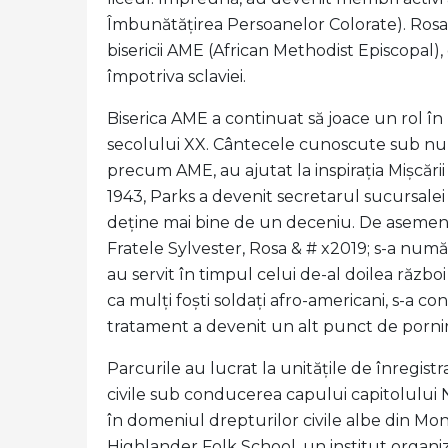
Îmbunătățirea Persoanelor Colorate). Ros
bisericii AME (African Methodist Episcopal)
împotriva sclaviei.
Biserica AME a continuat să joace un rol în
secolului XX. Cântecele cunoscute sub nume
precum AME, au ajutat la inspirația Mișcări
1943, Parks a devenit secretarul sucursal
deține mai bine de un deceniu. De asemenea
Fratele Sylvester, Rosa & # x2019; s-a numă
au servit în timpul celui de-al doilea război
ca mulți foști soldați afro-americani, s-a co
tratament a devenit un alt punct de pornir
Parcurile au lucrat la unitățile de înregist
civile sub conducerea capului capitolului NA
în domeniul drepturilor civile albe din Mon
Highlander Folk School, un institut organiza