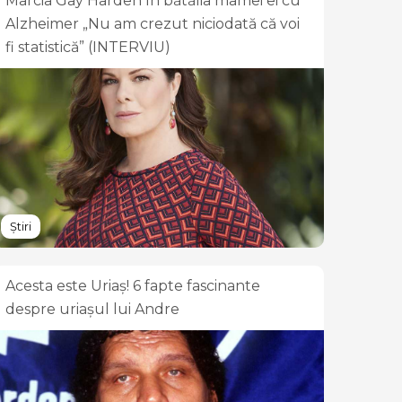
Marcia Gay Harden în bătălia mamei ei cu
Alzheimer „Nu am crezut niciodată că voi
fi statistică” (INTERVIU)
Știri
Acesta este Uriaș! 6 fapte fascinante
despre uriașul lui Andre