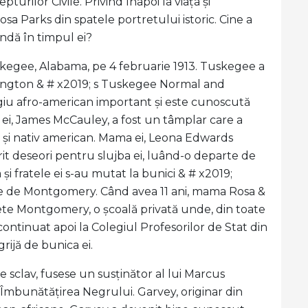
urilor Civile. Privind înapoi la viața și
sa Parks din spatele portretului istoric. Cine a
endă în timpul ei?
kegee, Alabama, pe 4 februarie 1913. Tuskegee a
ington & # x2019; s Tuskegee Normal and
egiu afro-american important și este cunoscută
 ei, James McCauley, a fost un tâmplar care a
z și nativ american. Mama ei, Leona Edwards
rit deseori pentru slujba ei, luând-o departe de
 și fratele ei s-au mutat la bunici & # x2019;
re de Montgomery. Când avea 11 ani, mama Rosa &
 fete Montgomery, o școală privată unde, din toate
continuat apoi la Colegiul Profesorilor de Stat din
rijă de bunica ei.
e sclav, fusese un susținător al lui Marcus
 Îmbunătățirea Negrului. Garvey, originar din