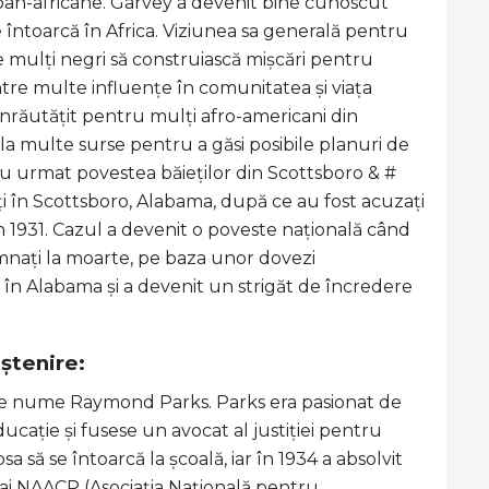
ii pan-africane. Garvey a devenit bine cunoscut
e întoarcă în Africa. Viziunea sa generală pentru
 pe mulți negri să construiască mișcări pentru
tre multe influențe în comunitatea și viața
 înrăutățit pentru mulți afro-americani din
 la multe surse pentru a găsi posibile planuri de
 au urmat povestea băieților din Scottsboro & #
ați în Scottsboro, Alabama, după ce au fost acuzați
n 1931. Cazul a devenit o poveste națională când
amnați la moarte, pe baza unor dovezi
ti în Alabama și a devenit un strigăt de încredere
oştenire:
zer pe nume Raymond Parks. Parks era pasionat de
ucație și fusese un avocat al justiției pentru
sa să se întoarcă la școală, iar în 1934 a absolvit
 ai NAACP (Asociația Națională pentru