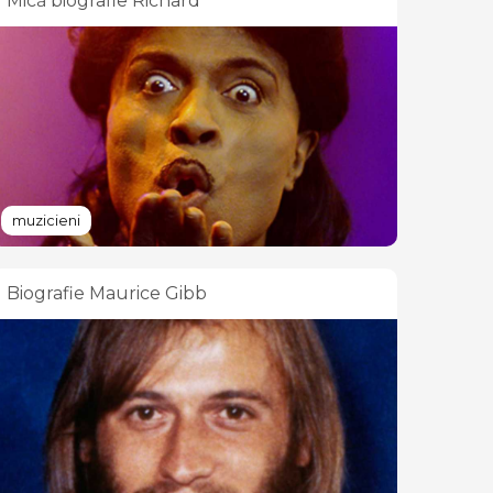
Mică biografie Richard
muzicieni
Biografie Maurice Gibb