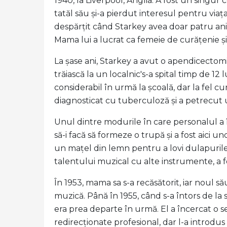
1940, la Liverpool, Anglia. A fost un singur 
tatăl său și-a pierdut interesul pentru viața
despărțit când Starkey avea doar patru ani 
Mama lui a lucrat ca femeie de curățenie și 
La șase ani, Starkey a avut o apendicectomie
trăiască la un localnic's-a spital timp de 12 
considerabil în urmă la școală, dar la fel c
diagnosticat cu tuberculoză și a petrecut u
Unul dintre modurile în care personalul a în
să-i facă să formeze o trupă și a fost aici 
un mațel din lemn pentru a lovi dulapurile
talentului muzical cu alte instrumente, a fo
În 1953, mama sa s-a recăsătorit, iar noul să
muzică. Până în 1955, când s-a întors de la
era prea departe în urmă. El a încercat o se
redirecționate profesional, dar l-a introdu