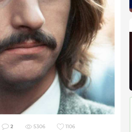
2
5306
1106