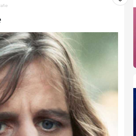
afie
e