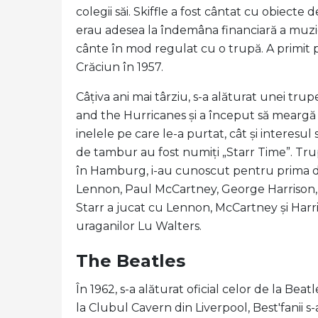
colegii săi. Skiffle a fost cântat cu obiect
erau adesea la îndemâna financiară a muzicie
cânte în mod regulat cu o trupă. A primit
Crăciun în 1957.
Câțiva ani mai târziu, s-a alăturat unei tr
and the Hurricanes și a început să meargă
inelele pe care le-a purtat, cât și interesul
de tambur au fost numiți „Starr Time”. Tru
în Hamburg, i-au cunoscut pentru prima d
Lennon, Paul McCartney, George Harrison, S
Starr a jucat cu Lennon, McCartney și Harri
uraganilor Lu Walters.
The Beatles
În 1962, s-a alăturat oficial celor de la Be
la Clubul Cavern din Liverpool, Best'fanii s