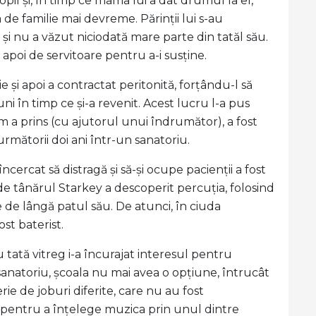
copil și, în timp ce mama lui a dat drumul la el,
 de familie mai devreme. Părinții lui s-au
și nu a văzut niciodată mare parte din tatăl său.
apoi de servitoare pentru a-i susține.
 și apoi a contractat peritonită, forțându-l să
luni în timp ce și-a revenit. Acest lucru l-a pus
um a prins (cu ajutorul unui îndrumător), a fost
rmătorii doi ani într-un sanatoriu.
cercat să distragă și să-și ocupe pacienții a fost
unde tânărul Starkey a descoperit percuția, folosind
 de lângă patul său. De atunci, în ciuda
st baterist.
u tată vitreg i-a încurajat interesul pentru
 sanatoriu, școala nu mai avea o opțiune, întrucât
rie de joburi diferite, care nu au fost
s pentru a înțelege muzica prin unul dintre