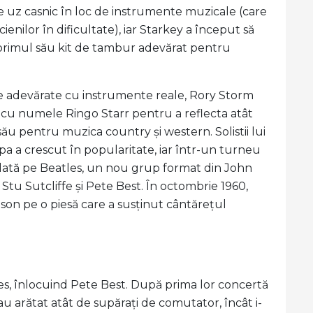
e de uz casnic în loc de instrumente muzicale (care
nilor în dificultate), iar Starkey a început să
 primul său kit de tambur adevărat pentru
upe adevărate cu instrumente reale, Rory Storm
 cu numele Ringo Starr pentru a reflecta atât
 său pentru muzica country și western. Solistii lui
pa a crescut în popularitate, iar într-un turneu
ată pe Beatles, un nou grup format din John
tu Sutcliffe și Pete Best. În octombrie 1960,
son pe o piesă care a susținut cântărețul
atles, înlocuind Pete Best. După prima lor concertă
-au arătat atât de supărați de comutator, încât i-