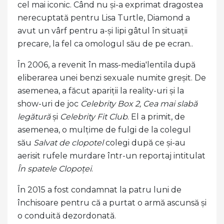
cel mai iconic. Când nu și-a exprimat dragostea
nerecuptată pentru Lisa Turtle, Diamond a
avut un vârf pentru a-și lipi gâtul în situații
precare, la fel ca omologul său de pe ecran..
În 2006, a revenit în mass-media'lentila după
eliberarea unei benzi sexuale numite greșit. De
asemenea, a făcut apariții la reality-uri și la
show-uri de joc
Celebrity Box 2,
Cea mai slabă
legătură
și
Celebrity Fit Club
. El a primit, de
asemenea, o mulțime de fulgi de la colegul
său
Salvat de clopotel
colegi după ce și-au
aerisit rufele murdare într-un reportaj intitulat
În spatele Clopoței
.
În 2015 a fost condamnat la patru luni de
închisoare pentru că a purtat o armă ascunsă și
o conduită dezordonată.