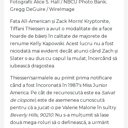
Fotografii: Alice S. Hall / NBCU Photo Bank;
Gregg DeGuire / WireImage
Fata All-American și Zack Morris' Kryptonite,
Tiffani Thiessen a avut o modalitate de a face
hoarde de băieți în calitate de majorete de
renume Kelly Kapowski. Acest lucru nu a fost
niciodată mai evident decât atunci când Zach și
Slater s-au dus cu capul la mulat, încercând să
iubească dragostea.
Thiessen'sarmalele au primit prima notificare
când a fost încoronată în 1987's Miss Junior
America. Pe cât de recunoscută este ea
Salvat
de clopotel
, este de asemenea cunoscută
pentru că a jucat-o pe Valerie Malone în sultry
Beverly Hills, 90210
. Nu s-a mulțumit să lase
două mega-roluri să o definească, a urmărit