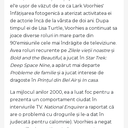
el'e ușor de văzut de ce ca Lark Voorhies'
înfățișarea fotogenică a aterizat activitatea ei
de actorie încă de la vârsta de doi ani. Dupa
timpul ei de Lisa Turtle, Voorhies a continuat sa
joace diverse roluri in mare parte din
90'emisiunile cele mai îndrăgite de televiziune.
Avea roluri recurente pe
Zilele vieții noastre
și
Bold and the Beautiful
, a jucat în
Star Trek:
Deep Space Nine
, a apărut mai departe
Probleme de familie
și a jucat interese de
dragoste în
Prințul din Bel Air
și
In casa
.
La mijlocul anilor 2000, ea a luat foc pentru a
prezenta un comportament ciudat în
interviurile TV.
National
Enquirer
a raportat că
are o problemă cu drogurile și le-a dat în
judecată pentru calomnie). Voorhies a negat