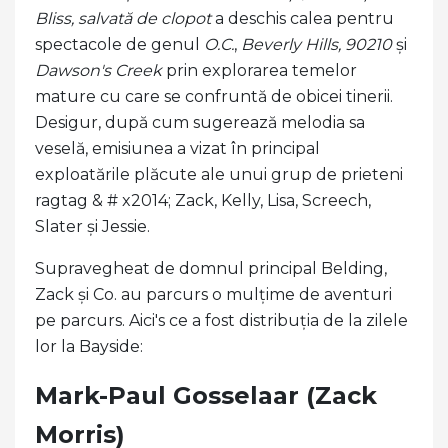
Bliss, salvată de clopot
a deschis calea pentru
spectacole de genul
O.C.
,
Beverly Hills,
90210
și
Dawson's Creek
prin explorarea temelor
mature cu care se confruntă de obicei tinerii.
Desigur, după cum sugerează melodia sa
veselă, emisiunea a vizat în principal
exploatările plăcute ale unui grup de prieteni
ragtag & # x2014; Zack, Kelly, Lisa, Screech,
Slater și Jessie.
Supravegheat de domnul principal Belding,
Zack și Co. au parcurs o mulțime de aventuri
pe parcurs. Aici's ce a fost distribuția de la zilele
lor la Bayside:
Mark-Paul Gosselaar (Zack
Morris)