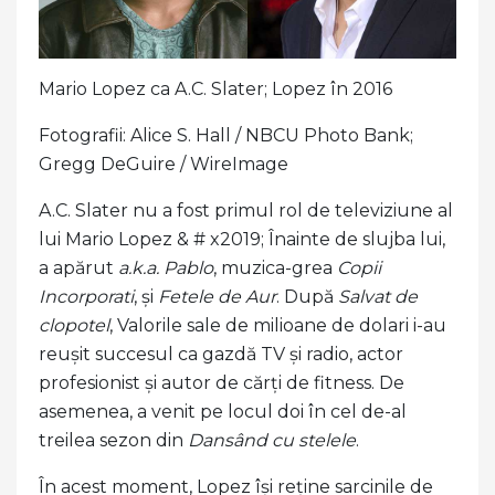
Mario Lopez ca A.C. Slater; Lopez în 2016
Fotografii: Alice S. Hall / NBCU Photo Bank;
Gregg DeGuire / WireImage
A.C. Slater nu a fost primul rol de televiziune al
lui Mario Lopez & # x2019; Înainte de slujba lui,
a apărut
a.k.a. Pablo
, muzica-grea
Copii
Incorporati
, și
Fetele de Aur
. După
Salvat de
clopotel
, Valorile sale de milioane de dolari i-au
reușit succesul ca gazdă TV și radio, actor
profesionist și autor de cărți de fitness. De
asemenea, a venit pe locul doi în cel de-al
treilea sezon din
Dansând cu stelele
.
În acest moment, Lopez își reține sarcinile de