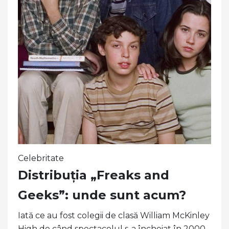
Celebritate
Distribuția „Freaks and
Geeks”: unde sunt acum?
Iată ce au fost colegii de clasă William McKinley
High de când spectacolul s-a încheiat în 2000.