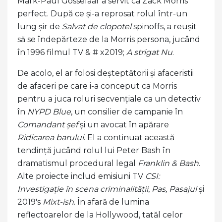
Mark-Paul Gosselaar a servit ca Zack Morris
perfect. După ce și-a reprosat rolul într-un
lung șir de
Salvat de clopotel
spinoffs, a reușit
să se îndepărteze de la Morris persona, jucând
în 1996 filmul TV & # x2019;
A strigat Nu
.
De acolo, el ar folosi deșteptătorii și afaceristii
de afaceri pe care i-a conceput ca Morris
pentru a juca roluri secvențiale ca un detectiv
în
NYPD Blue
, un consilier de campanie în
Comandant șef
și un avocat în apărare
Ridicarea barului
. El a continuat această
tendință jucând rolul lui Peter Bash în
dramatismul procedural legal
Franklin & Bash
.
Alte proiecte includ emisiuni TV
CSI:
Investigație în scena criminalității
,
Pas,
Pasajul
și
2019's
Mixt-ish
. În afară de lumina
reflectoarelor de la Hollywood, tatăl celor