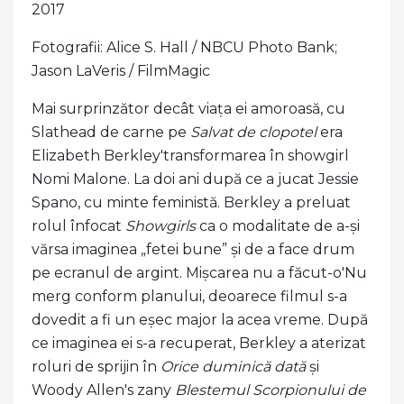
2017
Fotografii: Alice S. Hall / NBCU Photo Bank;
Jason LaVeris / FilmMagic
Mai surprinzător decât viața ei amoroasă, cu
Slathead de carne pe
Salvat de clopotel
era
Elizabeth Berkley'transformarea în showgirl
Nomi Malone. La doi ani după ce a jucat Jessie
Spano, cu minte feministă. Berkley a preluat
rolul înfocat
Showgirls
ca o modalitate de a-și
vărsa imaginea „fetei bune” și de a face drum
pe ecranul de argint. Mișcarea nu a făcut-o'Nu
merg conform planului, deoarece filmul s-a
dovedit a fi un eșec major la acea vreme. După
ce imaginea ei s-a recuperat, Berkley a aterizat
roluri de sprijin în
Orice duminică dată
și
Woody Allen's zany
Blestemul Scorpionului de