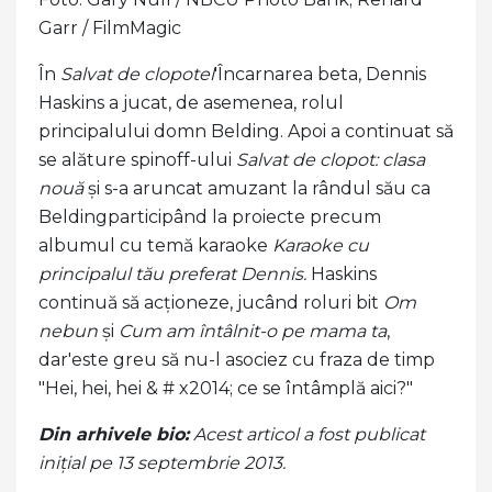
Garr / FilmMagic
În
Salvat de clopotel
'Încarnarea beta, Dennis
Haskins a jucat, de asemenea, rolul
principalului domn Belding. Apoi a continuat să
se alăture spinoff-ului
Salvat de clopot: clasa
nouă
și s-a aruncat amuzant la rândul său ca
Beldingparticipând la proiecte precum
albumul cu temă karaoke
Karaoke cu
principalul tău preferat Dennis.
Haskins
continuă să acționeze, jucând roluri bit
Om
nebun
și
Cum am întâlnit-o pe mama ta
,
dar'este greu să nu-l asociez cu fraza de timp
"Hei, hei, hei & # x2014; ce se întâmplă aici?"
Din arhivele bio:
Acest articol a fost publicat
inițial pe 13 septembrie 2013.