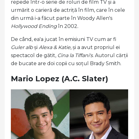
repede într-o serie de roluri de film TV și a
urmărit o carieră de actriță în film, care în cele
din urmă i-a făcut parte în Woody Allen's
Hollywood Ending
în 2002
.
De când, ea'a jucat în emisiuni TV cum ar fi
Guler alb
și
Alexa & Katie
, și a avut propriul ei
spectacol de gătit,
Cina la Tiffani's
. Autorul cărții
de bucate are doi copii cu soțul Brady Smith.
Mario Lopez (A.C. Slater)