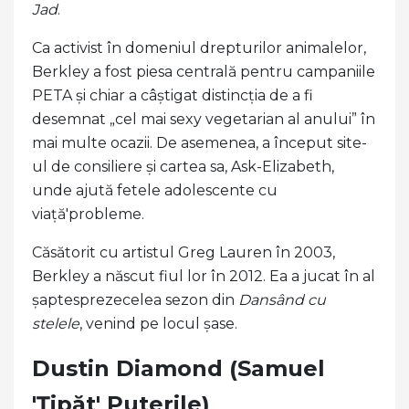
Jad
.
Ca activist în domeniul drepturilor animalelor,
Berkley a fost piesa centrală pentru campaniile
PETA și chiar a câștigat distincția de a fi
desemnat „cel mai sexy vegetarian al anului” în
mai multe ocazii. De asemenea, a început site-
ul de consiliere și cartea sa, Ask-Elizabeth,
unde ajută fetele adolescente cu
viață'probleme.
Căsătorit cu artistul Greg Lauren în 2003,
Berkley a născut fiul lor în 2012. Ea a jucat în al
șaptesprezecelea sezon din
Dansând cu
stelele
, venind pe locul șase.
Dustin Diamond (Samuel
'Ţipăt' Puterile)