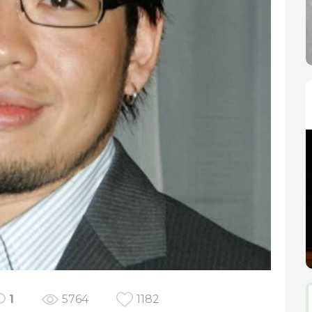
1
5764
1182