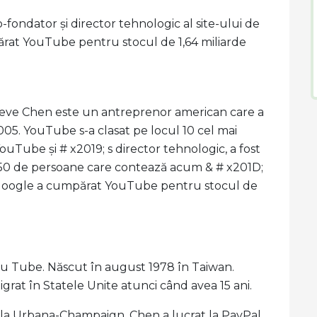
fondator și director tehnologic al site-ului de
rat YouTube pentru stocul de 1,64 miliarde
Steve Chen este un antreprenor american care a
005. YouTube s-a clasat pe locul 10 cel mai
ouTube și # x2019; s director tehnologic, a fost
e 50 de persoane care contează acum & # x201D;
n, Google a cumpărat YouTube pentru stocul de
ou Tube. Născut în august 1978 în Taiwan.
igrat în Statele Unite atunci când avea 15 ani.
is la Urbana-Champaign, Chen a lucrat la PayPal,