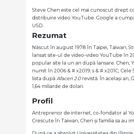
Steve Chen este cel mai cunoscut drept co-
distribuire video YouTube. Google a cumpă
USD.
Rezumat
Născut în august 1978 în Taipei, Taiwan, 
lansat site-ul de video-video YouTube în 2
popular site la un an după lansare. Chen, Y
numit în 2006 & # x2019; s & # x201C; Cel
lista după
Afaceri 2.0
revistă. În același a
1,64 miliarde de dolari.
Profil
Antreprenor de internet, co-fondator al Y
Crescute în Taiwan, Chen și familia sa au im
După ce a absolvit Universitatea din Illino