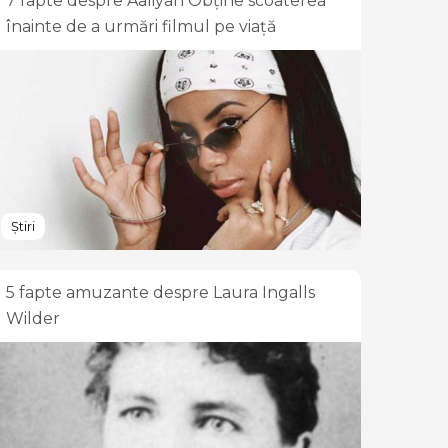
7 fapte despre Aaliyah Obține scoaterea
înainte de a urmări filmul pe viață
Știri
5 fapte amuzante despre Laura Ingalls
Wilder