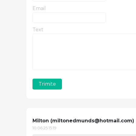
Email
Text
Trimite
Milton (
miltonedmunds@hotmail.com
)
10.06.25 15:19