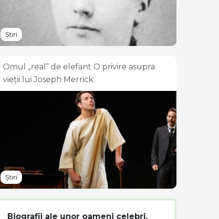
Știri
Omul „real” de elefant O privire asupra
vieții lui Joseph Merrick
Știri
Biografii ale unor oameni celebri.