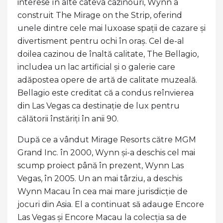
interese în alte câteva cazinouri, Wynn a
construit The Mirage on the Strip, oferind
unele dintre cele mai luxoase spații de cazare și
divertisment pentru ochi în oraș. Cel de-al
doilea cazinou de înaltă calitate, The Bellagio,
includea un lac artificial și o galerie care
adăpostea opere de artă de calitate muzeală.
Bellagio este creditat că a condus reînvierea
din Las Vegas ca destinație de lux pentru
călătorii înstăriți în anii 90.
După ce a vândut Mirage Resorts către MGM
Grand Inc. în 2000, Wynn și-a deschis cel mai
scump proiect până în prezent, Wynn Las
Vegas, în 2005. Un an mai târziu, a deschis
Wynn Macau în cea mai mare jurisdicție de
jocuri din Asia. El a continuat să adauge Encore
Las Vegas și Encore Macau la colecția sa de