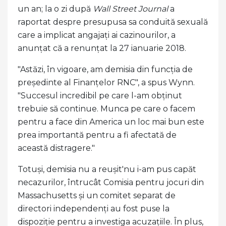
un an; la o zi după
Wall Street Journal
a
raportat despre presupusa sa conduită sexuală
care a implicat angajați ai cazinourilor, a
anunțat că a renunțat la 27 ianuarie 2018.
"Astăzi, în vigoare, am demisia din funcția de
președinte al Finanțelor RNC", a spus Wynn.
"Succesul incredibil pe care l-am obținut
trebuie să continue. Munca pe care o facem
pentru a face din America un loc mai bun este
prea importantă pentru a fi afectată de
această distragere."
Totuși, demisia nu a reușit'nu i-am pus capăt
necazurilor, întrucât Comisia pentru jocuri din
Massachusetts și un comitet separat de
directori independenți au fost puse la
dispoziție pentru a investiga acuzațiile. În plus,