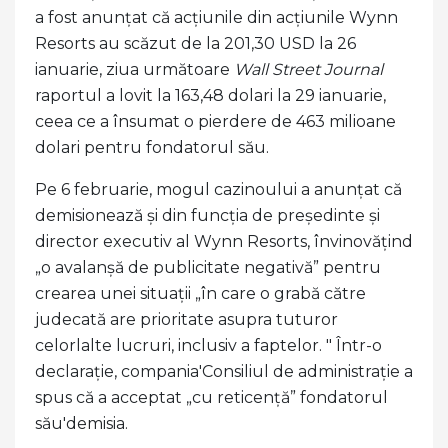
a fost anunțat că acțiunile din acțiunile Wynn
Resorts au scăzut de la 201,30 USD la 26
ianuarie, ziua următoare
Wall Street Journal
raportul a lovit la 163,48 dolari la 29 ianuarie,
ceea ce a însumat o pierdere de 463 milioane
dolari pentru fondatorul său.
Pe 6 februarie, mogul cazinoului a anunțat că
demisionează și din funcția de președinte și
director executiv al Wynn Resorts, învinovățind
„o avalanșă de publicitate negativă” pentru
crearea unei situații „în care o grabă către
judecată are prioritate asupra tuturor
celorlalte lucruri, inclusiv a faptelor. " Într-o
declarație, compania'Consiliul de administrație a
spus că a acceptat „cu reticență” fondatorul
său'demisia.