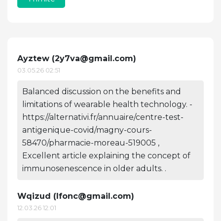
Ayztew (
2y7va@gmail.com
)
03.05.26 02:51
Balanced discussion on the benefits and
limitations of wearable health technology. -
https://alternativi.fr/annuaire/centre-test-
antigenique-covid/magny-cours-
58470/pharmacie-moreau-519005 ,
Excellent article explaining the concept of
immunosenescence in older adults. .
Wqizud (
lfonc@gmail.com
)
12.03.26 12:01