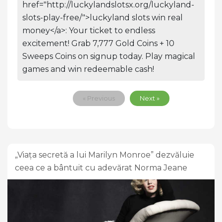
href="http://luckylandslotsx.org/luckyland-
slots-play-free/">luckyland slots win real
money</a>: Your ticket to endless
excitement! Grab 7,777 Gold Coins + 10
Sweeps Coins on signup today. Play magical
games and win redeemable cash!
« Previous
Next »
„Viața secretă a lui Marilyn Monroe” dezvăluie
ceea ce a bântuit cu adevărat Norma Jeane