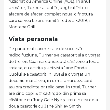
fuzionat cu America Online (AOL). În anul
următor, Turner a luat înjunghiul într-o
afacere de afaceri complet nouă, o friptură
care servea bizon, numită Ted & # x2019; s
Montana Grill.
Viata personala
Pe parcursul carierei sale de succes în
radiodifuziune, Turner s-a căsătorit și a divorțat
de trei ori. Cea mai cunoscută căsătorie a fost a
treia sa, cu actrița și activista Jane Fonda.
Cuplul s-a căsătorit în 1991 și a divorțat un
deceniu mai târziu, în urma unui dezacord
asupra credințelor religioase. În total, Turner
are cinci copii & # x2014; doi din prima sa
căsătorie cu Judy Gale Nye și trei din cea de-a
doua căsătorie cu Jane Shirley Smith.