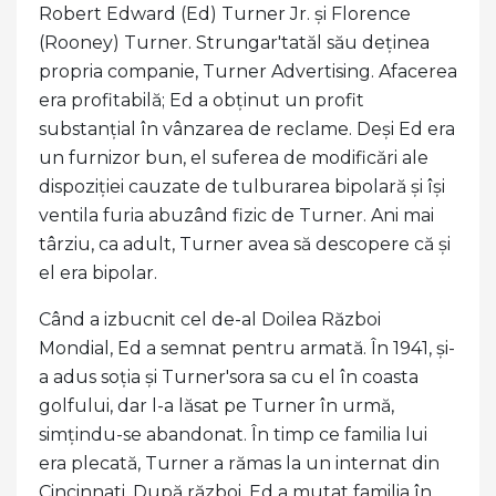
Robert Edward (Ed) Turner Jr. și Florence
(Rooney) Turner. Strungar'tatăl său deținea
propria companie, Turner Advertising. Afacerea
era profitabilă; Ed a obținut un profit
substanțial în vânzarea de reclame. Deși Ed era
un furnizor bun, el suferea de modificări ale
dispoziției cauzate de tulburarea bipolară și își
ventila furia abuzând fizic de Turner. Ani mai
târziu, ca adult, Turner avea să descopere că și
el era bipolar.
Când a izbucnit cel de-al Doilea Război
Mondial, Ed a semnat pentru armată. În 1941, și-
a adus soția și Turner'sora sa cu el în coasta
golfului, dar l-a lăsat pe Turner în urmă,
simțindu-se abandonat. În timp ce familia lui
era plecată, Turner a rămas la un internat din
Cincinnati. După război, Ed a mutat familia în