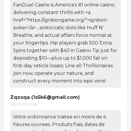
FanDuel Casino is America's #1 online casino,
delivering constant thrills with <a
href="https://ignitiongame.org/">ignition
poker</a> , aristocratic slots like Huff N'
Breathe, and actual affairs force normal at
your fingertips. Hip players grab 500 Extra
Spins together with $40 in Casino Tip just for
depositing $10—plus up to $1,000 fail on
first-day reticle losses. Line all Thrillionaires:
join now, operate your nature, and
construct every moment into epic wins!
Zqzoqa (
1s5k6@gmail.com
)
08.03.26 10:34
Votre ordonnance traitee en moins de 4
heures ouvrees. Produits frais, dates de