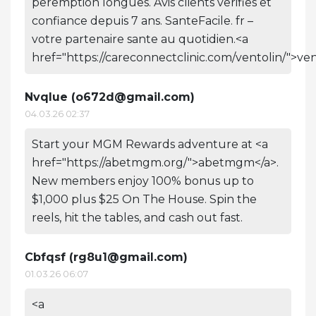
peremption longues. Avis clients verifies et
confiance depuis 7 ans. SanteFacile. fr –
votre partenaire sante au quotidien.<a
href="https://careconnectclinic.com/ventolin/">ven
Nvqlue (
o672d@gmail.com
)
04.03.26 02:37
Start your MGM Rewards adventure at <a
href="https://abetmgm.org/">abetmgm</a>.
New members enjoy 100% bonus up to
$1,000 plus $25 On The House. Spin the
reels, hit the tables, and cash out fast.
Cbfqsf (
rg8u1@gmail.com
)
01.03.26 06:07
<a