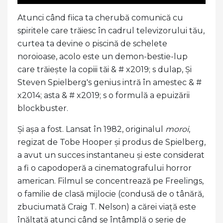
Atunci când fiica ta cherubă comunică cu
spiritele care trăiesc în cadrul televizorului tău,
curtea ta devine o piscină de schelete
noroioase, acolo este un demon-bestie-lup
care trăiește la copiii tăi & # x2019; s dulap, Și
Steven Spielberg's genius intră în amestec & #
x2014; asta & # x2019; s o formulă a epuizării
blockbuster.
Și așa a fost. Lansat în 1982, originalul
moroi
,
regizat de Tobe Hooper și produs de Spielberg,
a avut un succes instantaneu și este considerat
a fi o capodoperă a cinematografului horror
american. Filmul se concentrează pe Freelings,
o familie de clasă mijlocie (condusă de o tânără,
zbuciumată Craig T. Nelson) a cărei viață este
înălțată atunci când se întâmplă o serie de