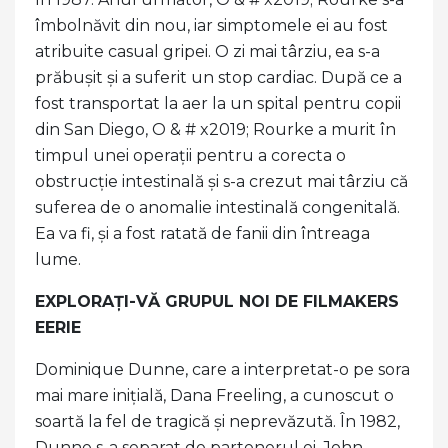
îmbolnăvit din nou, iar simptomele ei au fost
atribuite casual gripei. O zi mai târziu, ea s-a
prăbușit și a suferit un stop cardiac. După ce a
fost transportat la aer la un spital pentru copii
din San Diego, O & # x2019; Rourke a murit în
timpul unei operații pentru a corecta o
obstrucție intestinală și s-a crezut mai târziu că
suferea de o anomalie intestinală congenitală.
Ea va fi, și a fost ratată de fanii din întreaga
lume.
EXPLORAȚI-VĂ GRUPUL NOI DE FILMAKERS
EERIE
Dominique Dunne, care a interpretat-o ​​pe sora
mai mare inițială, Dana Freeling, a cunoscut o
soartă la fel de tragică și neprevăzută. În 1982,
Dunne s-a separat de partenerul ei, John