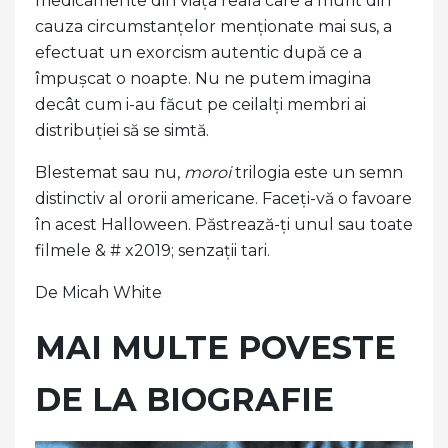
medicamente din viața reală care a murit din
cauza circumstanțelor menționate mai sus, a
efectuat un exorcism autentic după ce a
împușcat o noapte. Nu ne putem imagina
decât cum i-au făcut pe ceilalți membri ai
distribuției să se simtă.
Blestemat sau nu,
moroi
trilogia este un semn
distinctiv al ororii americane. Faceți-vă o favoare
în acest Halloween. Păstrează-ți unul sau toate
filmele & # x2019; senzații tari.
De Micah White
MAI MULTE POVESTE
DE LA BIOGRAFIE