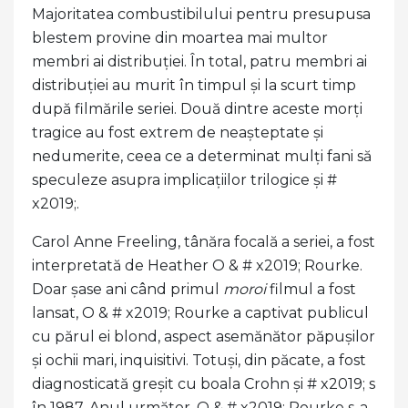
Majoritatea combustibilului pentru presupusa
blestem provine din moartea mai multor
membri ai distribuției. În total, patru membri ai
distribuției au murit în timpul și la scurt timp
după filmările seriei. Două dintre aceste morți
tragice au fost extrem de neașteptate și
nedumerite, ceea ce a determinat mulți fani să
speculeze asupra implicațiilor trilogice și #
x2019;.
Carol Anne Freeling, tânăra focală a seriei, a fost
interpretată de Heather O & # x2019; Rourke.
Doar șase ani când primul
moroi
filmul a fost
lansat, O & # x2019; Rourke a captivat publicul
cu părul ei blond, aspect asemănător păpușilor
și ochii mari, inquisitivi. Totuși, din păcate, a fost
diagnosticată greșit cu boala Crohn și # x2019; s
în 1987. Anul următor, O & # x2019; Rourke s-a