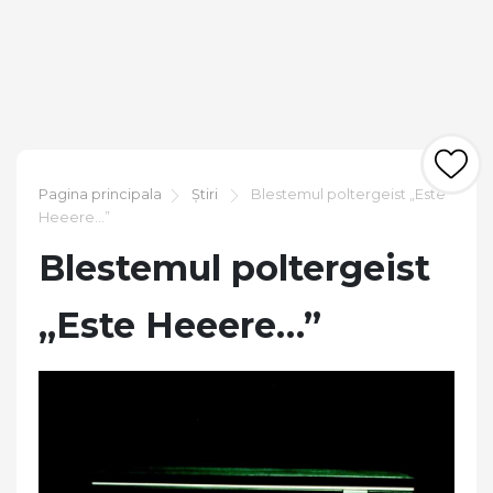
Pagina principala
Știri
Blestemul poltergeist „Este
Heeere…”
Blestemul poltergeist
„Este Heeere…”