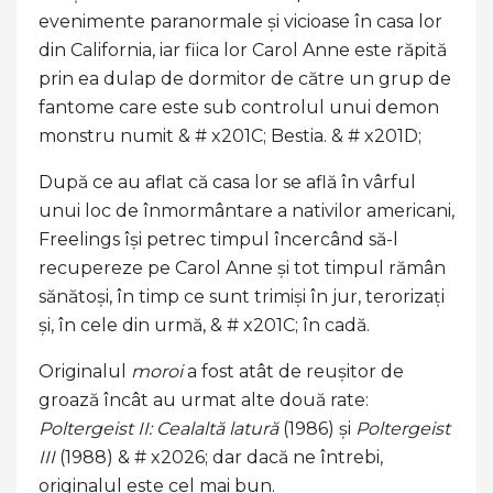
evenimente paranormale și vicioase în casa lor
din California, iar fiica lor Carol Anne este răpită
prin ea dulap de dormitor de către un grup de
fantome care este sub controlul unui demon
monstru numit & # x201C; Bestia. & # x201D;
După ce au aflat că casa lor se află în vârful
unui loc de înmormântare a nativilor americani,
Freelings își petrec timpul încercând să-l
recupereze pe Carol Anne și tot timpul rămân
sănătoși, în timp ce sunt trimiși în jur, terorizați
și, în cele din urmă, & # x201C; în cadă.
Originalul
moroi
a fost atât de reușitor de
groază încât au urmat alte două rate:
Poltergeist II: Cealaltă latură
(1986) și
Poltergeist
III
(1988) & # x2026; dar dacă ne întrebi,
originalul este cel mai bun.