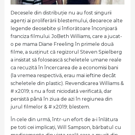
Decesele din distribuție nu au fost singurii
agenți ai proliferării blestemului, deoarece alte
legende deosebite și înfiorătoare înconjoară
franciza filmului. JoBeth Williams, care a jucat-
o pe mama Diane Freeling în primele două
filme, a susținut că regizorul Steven Spielberg
a insistat să folosească scheletele umane reale
ca recuzită în încercarea de a economisi bani
(la vremea respectivă, erau mai ieftine decât
scheletele din plastic). Revendicarea Williams &
# x2019; s nu a fost niciodată verificată, dar
persistă până în ziua de azi în regiunea din
jurul filmelor & # x2019; blestem.
În cele din urmă, într-un efort de a-i înlătura
pe toti cei implicați, Will Sampson, bărbatul cu