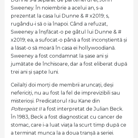
Sweeney. În noiembrie a acelui an, s-a
prezentat la casa lui Dunne & # x2019; s,
rugându-i să o ia înapoi. Când a refuzat,
Sweeney a înșfăcat-o pe gâtul lui Dunne & #
x2019; ea, a sufocat-o până a fost inconștientă și
a lăsat-o să moară în casa ei hollywoodiană.
Sweeney a fost condamnat la șase ani și
jumătate de închisoare, dar a fost eliberat după
trei ani și șapte luni.
Ceilalți doi morți de membrii aruncați, deși
nefericiți, nu au fost la fel de imprevizibili sau
misterioși. Predicatorul rău Kane din
Poltergeist II
a fost interpretat de Julian Beck.
În 1983, Beck a fost diagnosticat cu cancer de
stomac, care i-a luat viața la scurt timp după ce
a terminat munca la a doua tranșă a seriei.