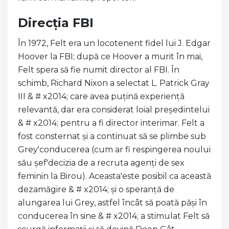
Direcția FBI
În 1972, Felt era un locotenent fidel lui J. Edgar
Hoover la FBI; după ce Hoover a murit în mai,
Felt spera să fie numit director al FBI. În
schimb, Richard Nixon a selectat L. Patrick Gray
III & # x2014; care avea puțină experiență
relevantă, dar era considerat loial președintelui
& # x2014; pentru a fi director interimar. Felt a
fost consternat și a continuat să se plimbe sub
Grey'conducerea (cum ar fi respingerea noului
său șef'decizia de a recruta agenți de sex
feminin la Birou). Aceasta'este posibil ca această
dezamăgire & # x2014; și o speranță de
alungarea lui Grey, astfel încât să poată păși în
conducerea în sine & # x2014; a stimulat Felt să