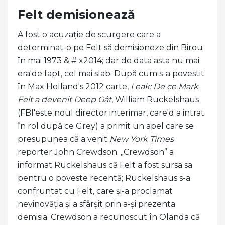
Felt demisionează
A fost o acuzație de scurgere care a
determinat-o pe Felt să demisioneze din Birou
în mai 1973 & # x2014; dar de data asta nu mai
era'de fapt, cel mai slab. După cum s-a povestit
în Max Holland's 2012 carte,
Leak: De ce Mark
Felt a devenit Deep Gât
, William Ruckelshaus
(FBI'este noul director interimar, care'd a intrat
în rol după ce Grey) a primit un apel care se
presupunea că a venit
New York Times
reporter John Crewdson. „Crewdson” a
informat Ruckelshaus că Felt a fost sursa sa
pentru o poveste recentă; Ruckelshaus s-a
confruntat cu Felt, care și-a proclamat
nevinovăția și a sfârșit prin a-și prezenta
demisia. Crewdson a recunoscut în Olanda că