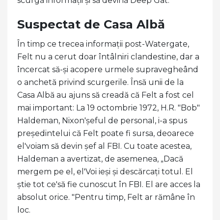
scurgă informații și să devină Deep Gât.
Suspectat de Casa Albă
În timp ce trecea informații post-Watergate,
Felt nu a cerut doar întâlniri clandestine, dar a
încercat să-și acopere urmele supravegheând
o anchetă privind scurgerile. Însă unii de la
Casa Albă au ajuns să creadă că Felt a fost cel
mai important: La 19 octombrie 1972, H.R. "Bob"
Haldeman, Nixon'șeful de personal, i-a spus
președintelui că Felt poate fi sursa, deoarece
el'voiam să devin șef al FBI. Cu toate acestea,
Haldeman a avertizat, de asemenea, „Dacă
mergem pe el, el'Voi ieși și descărcați totul. El
știe tot ce'să fie cunoscut în FBI. El are acces la
absolut orice. "Pentru timp, Felt ar rămâne în
loc.