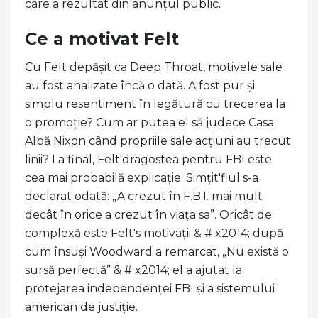
care a rezultat din anunțul public.
Ce a motivat Felt
Cu Felt depășit ca Deep Throat, motivele sale
au fost analizate încă o dată. A fost pur și
simplu resentiment în legătură cu trecerea la
o promoție? Cum ar putea el să judece Casa
Albă Nixon când propriile sale acțiuni au trecut
linii? La final, Felt'dragostea pentru FBI este
cea mai probabilă explicație. Simțit'fiul s-a
declarat odată: „A crezut în F.B.I. mai mult
decât în ​​orice a crezut în viața sa”. Oricât de
complexă este Felt's motivații & # x2014; după
cum însuși Woodward a remarcat, „Nu există o
sursă perfectă” & # x2014; el a ajutat la
protejarea independenței FBI și a sistemului
american de justiție.