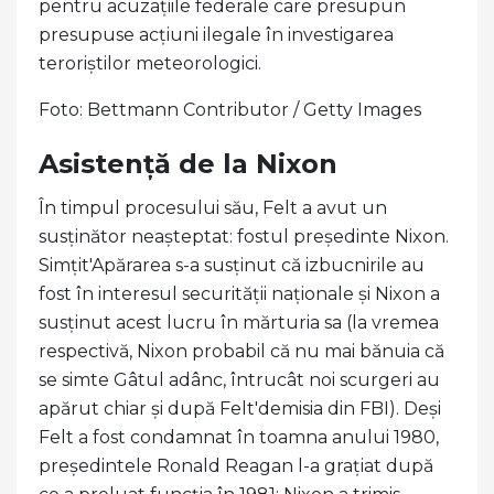
pentru acuzațiile federale care presupun
presupuse acțiuni ilegale în investigarea
teroriștilor meteorologici.
Foto: Bettmann Contributor / Getty Images
Asistență de la Nixon
În timpul procesului său, Felt a avut un
susținător neașteptat: fostul președinte Nixon.
Simțit'Apărarea s-a susținut că izbucnirile au
fost în interesul securității naționale și Nixon a
susținut acest lucru în mărturia sa (la vremea
respectivă, Nixon probabil că nu mai bănuia că
se simte Gâtul adânc, întrucât noi scurgeri au
apărut chiar și după Felt'demisia din FBI). Deși
Felt a fost condamnat în toamna anului 1980,
președintele Ronald Reagan l-a grațiat după