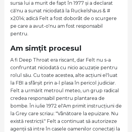
sursa lui a murit de fapt în 1977 și a declarat
că'nu a sunat niciodată la Ruckelshaus & #
x2014; adică Felt a fost doborât de o scurgere
pe care a avut-o'nu am fost responsabil
pentru.
Am simțit procesul
A fi Deep Throat era riscant, dar Felt nu s-a
confruntat niciodată cu nicio acuzație pentru
rolul său. Cu toate acestea, alte acțiuni el'luat
la FBI a sfârșit prin a-l plasa în pericol judiciar.
Felt a urmărit metroul meteo, un grup radical
credea responsabil pentru plantarea de
bombe. În iulie 1972 el'Am primit instrucțiuni de
la Grey care scriau: "Vânătoare la epuizare. Nu
există restricții." Felt a continuat să autorizeze
agenții să intre în casele oamenilor conectați la