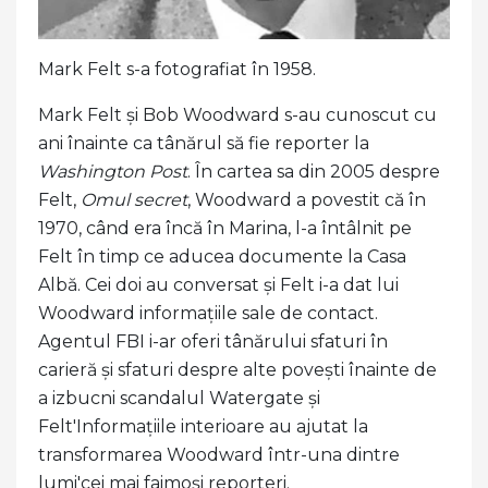
Mark Felt s-a fotografiat în 1958.
Mark Felt și Bob Woodward s-au cunoscut cu
ani înainte ca tânărul să fie reporter la
Washington Post
. În cartea sa din 2005 despre
Felt,
Omul secret
, Woodward a povestit că în
1970, când era încă în Marina, l-a întâlnit pe
Felt în timp ce aducea documente la Casa
Albă. Cei doi au conversat și Felt i-a dat lui
Woodward informațiile sale de contact.
Agentul FBI i-ar oferi tânărului sfaturi în
carieră și sfaturi despre alte povești înainte de
a izbucni scandalul Watergate și
Felt'Informațiile interioare au ajutat la
transformarea Woodward într-una dintre
lumi'cei mai faimoși reporteri.