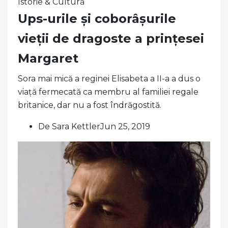
Istorie & Cultură
Ups-urile și coborâșurile
vieții de dragoste a prințesei
Margaret
Sora mai mică a reginei Elisabeta a II-a a dus o
viață fermecată ca membru al familiei regale
britanice, dar nu a fost îndrăgostită.
De Sara KettlerJun 25, 2019