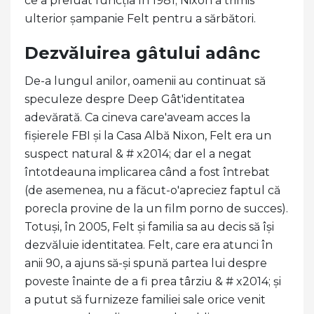
ce a preluat funcția în 1981; Nixon a trimis
ulterior șampanie Felt pentru a sărbători.
Dezvăluirea gâtului adânc
De-a lungul anilor, oamenii au continuat să
speculeze despre Deep Gât'identitatea
adevărată. Ca cineva care'aveam acces la
fișierele FBI și la Casa Albă Nixon, Felt era un
suspect natural & # x2014; dar el a negat
întotdeauna implicarea când a fost întrebat
(de asemenea, nu a făcut-o'apreciez faptul că
porecla provine de la un film porno de succes).
Totuși, în 2005, Felt și familia sa au decis să își
dezvăluie identitatea. Felt, care era atunci în
anii 90, a ajuns să-și spună partea lui despre
poveste înainte de a fi prea târziu & # x2014; și
a putut să furnizeze familiei sale orice venit