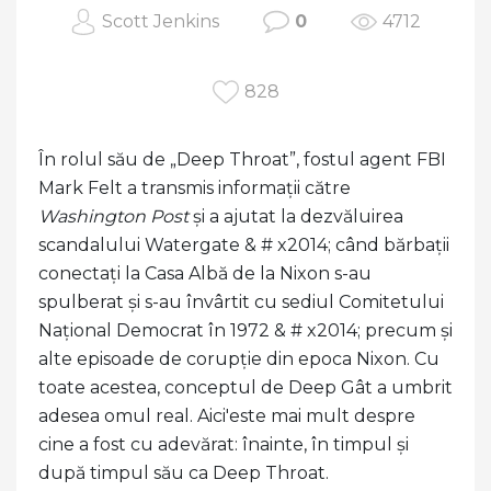
Scott Jenkins
0
4712
828
În rolul său de „Deep Throat”, fostul agent FBI
Mark Felt a transmis informații către
Washington Post
și a ajutat la dezvăluirea
scandalului Watergate & # x2014; când bărbații
conectați la Casa Albă de la Nixon s-au
spulberat și s-au învârtit cu sediul Comitetului
Național Democrat în 1972 & # x2014; precum și
alte episoade de corupție din epoca Nixon. Cu
toate acestea, conceptul de Deep Gât a umbrit
adesea omul real. Aici'este mai mult despre
cine a fost cu adevărat: înainte, în timpul și
după timpul său ca Deep Throat.