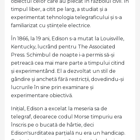
obiectul celor care au plecat în războiul civil. În
timpul liber, a citit pe larg, a studiat și a
experimentat tehnologia telegraficului și s-a
familiarizat cu științele electrice.
În 1866, la 19 ani, Edison s-a mutat la Louisville,
Kentucky, lucrând pentru The Associated
Press. Schimbul de noapte i-a permis să-și
petreacă cea mai mare parte a timpului citind
și experimentând. El a dezvoltat un stil de
gândire și anchetă fără restricții, dovedindu-și
lucrurile în sine prin examinare și
experimentare obiectivă.
Inițial, Edison a excelat la meseria sa de
telegraf, deoarece codul Morse timpuriu era
înscris pe o bucată de hârtie, deci
Edison'surditatea parțială nu era un handicap.