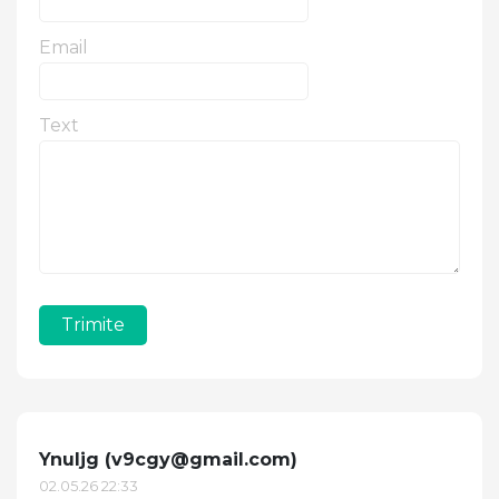
Email
Text
Trimite
Ynuljg (
v9cgy@gmail.com
)
02.05.26 22:33