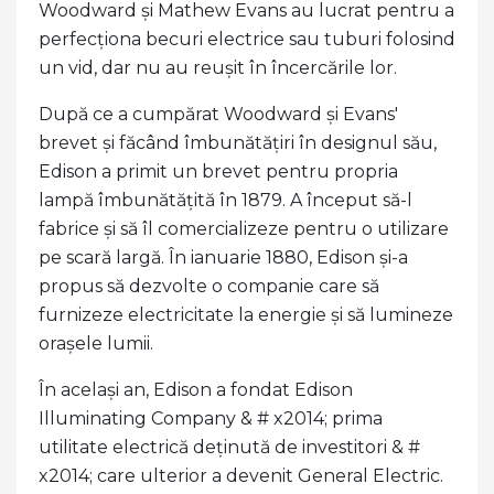
Woodward și Mathew Evans au lucrat pentru a
perfecționa becuri electrice sau tuburi folosind
un vid, dar nu au reușit în încercările lor.
După ce a cumpărat Woodward și Evans'
brevet și făcând îmbunătățiri în designul său,
Edison a primit un brevet pentru propria
lampă îmbunătățită în 1879. A început să-l
fabrice și să îl comercializeze pentru o utilizare
pe scară largă. În ianuarie 1880, Edison și-a
propus să dezvolte o companie care să
furnizeze electricitate la energie și să lumineze
orașele lumii.
În același an, Edison a fondat Edison
Illuminating Company & # x2014; prima
utilitate electrică deținută de investitori & #
x2014; care ulterior a devenit General Electric.