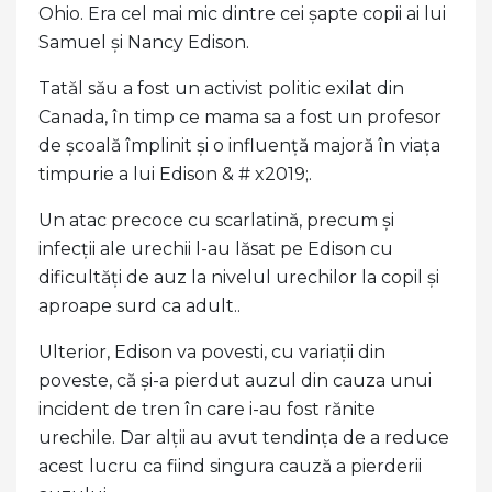
Ohio. Era cel mai mic dintre cei șapte copii ai lui
Samuel și Nancy Edison.
Tatăl său a fost un activist politic exilat din
Canada, în timp ce mama sa a fost un profesor
de școală împlinit și o influență majoră în viața
timpurie a lui Edison & # x2019;.
Un atac precoce cu scarlatină, precum și
infecții ale urechii l-au lăsat pe Edison cu
dificultăți de auz la nivelul urechilor la copil și
aproape surd ca adult..
Ulterior, Edison va povesti, cu variații din
poveste, că și-a pierdut auzul din cauza unui
incident de tren în care i-au fost rănite
urechile. Dar alții au avut tendința de a reduce
acest lucru ca fiind singura cauză a pierderii