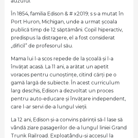
auzului.
În 1854, familia Edison & # x2019; s s-a mutat în
Port Huron, Michigan, unde a urmat școala
publică timp de 12 săptămâni. Copil hiperactiv,
predispus la distragere, el a fost considerat
„dificil” de profesorul său.
Mama lui l-a scos repede de la școală și l-a
învățat acasă. La 11 ani, a arătat un apetit
voraces pentru cunoștințe, citind cărți pe o
gamă largă de subiecte. În acest curriculum
larg deschis, Edison a dezvoltat un proces
pentru auto-educare și învățare independent,
care l-ar servi de-a lungul vieții.
La 12 ani, Edison și-a convins părinții să-l lase să
vândă ziare pasagerilor de-a lungul liniei Grand
Trunk Railroad. Exploatându-și accesul la