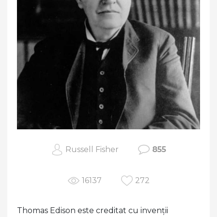
Russell Fisher
855
16137
272
Thomas Edison este creditat cu invenții