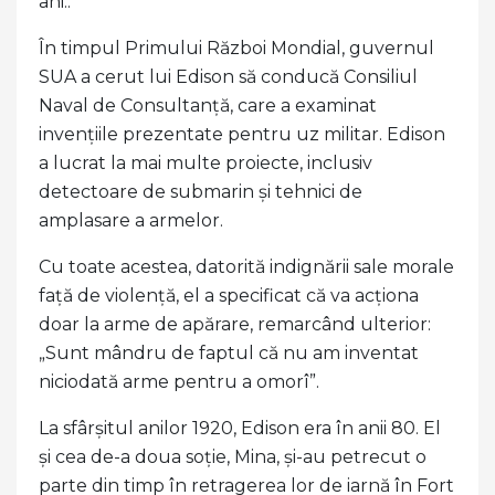
ani..
În timpul Primului Război Mondial, guvernul
SUA a cerut lui Edison să conducă Consiliul
Naval de Consultanță, care a examinat
invențiile prezentate pentru uz militar. Edison
a lucrat la mai multe proiecte, inclusiv
detectoare de submarin și tehnici de
amplasare a armelor.
Cu toate acestea, datorită indignării sale morale
față de violență, el a specificat că va acționa
doar la arme de apărare, remarcând ulterior:
„Sunt mândru de faptul că nu am inventat
niciodată arme pentru a omorî”.
La sfârșitul anilor 1920, Edison era în anii 80. El
și cea de-a doua soție, Mina, și-au petrecut o
parte din timp în retragerea lor de iarnă în Fort