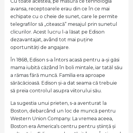
Cu toate acestea, pe măsură ce tehnologia
avansa, receptoarele erau din ce în ce mai
echipate cu o cheie de sunet, care le permite
telegrafilor să „citească” mesajul prin sunetul
clicurilor. Acest lucru l-a lăsat pe Edison
dezavantajat, având tot mai puține
oportunități de angajare.
În 1868, Edison s-a întors acasă pentru a-și găsi
mama iubită căzând în boli mintale, iar tatăl său
a rămas fără muncă. Familia era aproape
sărăcăcioasă. Edison și-a dat seama că trebuie
să preia controlul asupra viitorului său.
La sugestia unui prieten, s-a aventurat la
Boston, debarcând un loc de muncă pentru
Western Union Company. La vremea aceea,
Boston era America's centru pentru știință și