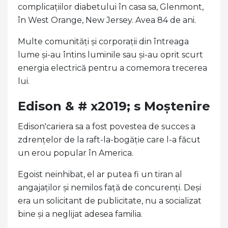
complicațiilor diabetului în casa sa, Glenmont,
în West Orange, New Jersey. Avea 84 de ani.
Multe comunități și corporații din întreaga
lume și-au întins luminile sau și-au oprit scurt
energia electrică pentru a comemora trecerea
lui.
Edison & # x2019; s Moștenire
Edison'cariera sa a fost povestea de succes a
zdrențelor de la raft-la-bogăție care l-a făcut
un erou popular în America.
Egoist neinhibat, el ar putea fi un tiran al
angajaților și nemilos față de concurenți. Deși
era un solicitant de publicitate, nu a socializat
bine și a neglijat adesea familia.