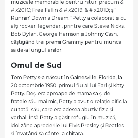
muzicale memorabile pentru hituri precum &
# x201C; Free Fallin & # x2019; & # x201D; și"
Runnin' Down a Dream. "Petty a colaborat și cu
alți rockeri legendari, printre care Stevie Nicks,
Bob Dylan, George Harrison și Johnny Cash,
câștigând trei premii Grammy pentru munca
sa de-a lungul anilor.
Omul de Sud
Tom Petty s-a născut în Gainesville, Florida, la
20 octombrie 1950, primul fiu al lui Earl și Kitty
Petty. Deși era aproape de mama sa și de
fratele său mai mic, Petty a avut o relație dificilă
cu tatăl său, care era adesea abuziv fizic și
verbal. Însă Petty a găsit refugiu în muzică,
idolizând aprecierile lui Elvis Presley și Beatles
și învățând să cânte la chitară.