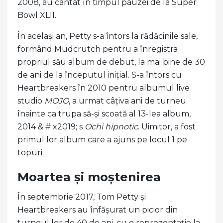
2008, au cântat în timpul pauzei de la Super
Bowl XLII.
În același an, Petty s-a întors la rădăcinile sale,
formând Mudcrutch pentru a înregistra
propriul său album de debut, la mai bine de 30
de ani de la începutul inițial. S-a întors cu
Heartbreakers în 2010 pentru albumul live
studio
MOJO
, a urmat câțiva ani de turneu
înainte ca trupa să-și scoată al 13-lea album,
2014 & # x2019; s
Ochi hipnotic
. Uimitor, a fost
primul lor album care a ajuns pe locul 1 pe
topuri.
Moartea și moștenirea
În septembrie 2017, Tom Petty și
Heartbreakers au înfășurat un picior din
turneul lor de 40 de ani, cu o reprezentație la