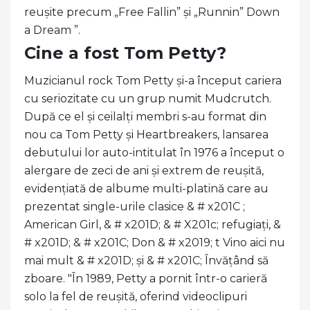
reușite precum „Free Fallin” și „Runnin” Down
a Dream ”.
Cine a fost Tom Petty?
Muzicianul rock Tom Petty și-a început cariera
cu seriozitate cu un grup numit Mudcrutch.
După ce el și ceilalți membri s-au format din
nou ca Tom Petty și Heartbreakers, lansarea
debutului lor auto-intitulat în 1976 a început o
alergare de zeci de ani și extrem de reușită,
evidențiată de albume multi-platină care au
prezentat single-urile clasice & # x201C ;
American Girl, & # x201D; & # X201c; refugiați, &
# x201D; & # x201C; Don & # x2019; t Vino aici nu
mai mult & # x201D; și & # x201C; Învățând să
zboare. "În 1989, Petty a pornit într-o carieră
solo la fel de reușită, oferind videoclipuri