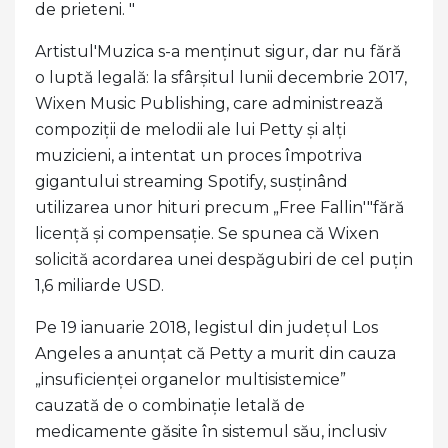
de prieteni. "
Artistul'Muzica s-a menținut sigur, dar nu fără
o luptă legală: la sfârșitul lunii decembrie 2017,
Wixen Music Publishing, care administrează
compoziții de melodii ale lui Petty și alți
muzicieni, a intentat un proces împotriva
gigantului streaming Spotify, susținând
utilizarea unor hituri precum „Free Fallin'"fără
licență și compensație. Se spunea că Wixen
solicită acordarea unei despăgubiri de cel puțin
1,6 miliarde USD.
Pe 19 ianuarie 2018, legistul din județul Los
Angeles a anunțat că Petty a murit din cauza
„insuficienței organelor multisistemice”
cauzată de o combinație letală de
medicamente găsite în sistemul său, inclusiv