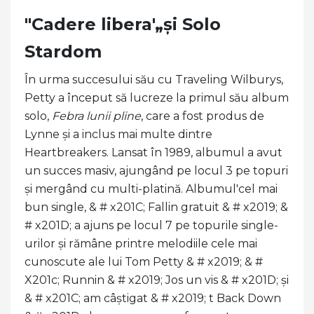
"Cadere libera'„și Solo
Stardom
În urma succesului său cu Traveling Wilburys,
Petty a început să lucreze la primul său album
solo,
Febra lunii pline
, care a fost produs de
Lynne și a inclus mai multe dintre
Heartbreakers. Lansat în 1989, albumul a avut
un succes masiv, ajungând pe locul 3 pe topuri
și mergând cu multi-platină. Albumul'cel mai
bun single, & # x201C; Fallin gratuit & # x2019; &
# x201D; a ajuns pe locul 7 pe topurile single-
urilor și rămâne printre melodiile cele mai
cunoscute ale lui Tom Petty & # x2019; & #
X201c; Runnin & # x2019; Jos un vis & # x201D; și
& # x201C; am câștigat & # x2019; t Back Down