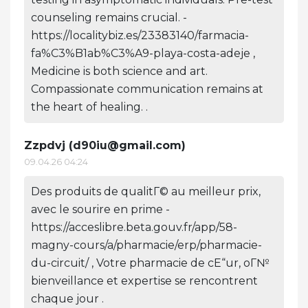
counseling remains crucial. -
https://localitybiz.es/23383140/farmacia-
fa%C3%B1ab%C3%A9-playa-costa-adeje ,
Medicine is both science and art.
Compassionate communication remains at
the heart of healing. .
Zzpdvj (
d90iu@gmail.com
)
09.04.26 04:24
Des produits de qualitГ© au meilleur prix,
avec le sourire en prime -
https://acceslibre.beta.gouv.fr/app/58-
magny-cours/a/pharmacie/erp/pharmacie-
du-circuit/ , Votre pharmacie de cЕ“ur, oГ№
bienveillance et expertise se rencontrent
chaque jour .