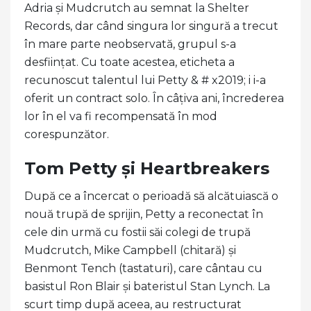
Adria și Mudcrutch au semnat la Shelter
Records, dar când singura lor singură a trecut
în mare parte neobservată, grupul s-a
desființat. Cu toate acestea, eticheta a
recunoscut talentul lui Petty & # x2019; i i-a
oferit un contract solo. În câțiva ani, încrederea
lor în el va fi recompensată în mod
corespunzător.
Tom Petty și Heartbreakers
După ce a încercat o perioadă să alcătuiască o
nouă trupă de sprijin, Petty a reconectat în
cele din urmă cu fostii săi colegi de trupă
Mudcrutch, Mike Campbell (chitară) și
Benmont Tench (tastaturi), care cântau cu
basistul Ron Blair și bateristul Stan Lynch. La
scurt timp după aceea, au restructurat