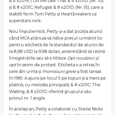
& # x2019; t Do Me Like That & # x201D; (Nr. 10)
și & # x201C; Refugiat & # x201D; (Nr. 15), care a
stabilit ferm Tom Petty și Heartbreakers ca
superstars rock.
Nou împuternicit, Petty și-a dat poziția atunci
când MCA plănuia să ridice prețul urmăririi lor
pentru etichetă de la standardul de atunci de
la 8,98 USD la 9,98 dolari, amenințând să rețină
înregistrările sau să o titleze
Opt nouăzeci și
opt
în semn de protest. Eticheta s-a retras în
cele din urmă și
Promisiuni grele
a fost lansat
în 1981. A ajuns pe locul 5 pe topuri și a mers pe
platină, cu melodia principală, & # x201C; The
Waiting, & # x201D; oferind grupului său
primul nr. 1 single.
În același an, Petty a colaborat cu Stevie Nicks