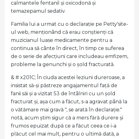
calmantele fentanil și oxicodonă și
temazepamul sedativ.
Familia lui a urmat cu o declarație pe Petty'site-
ul web, menționând că erau conștienți că
muzicianul luase medicamente pentru a
continua să cânte în direct, în timp ce suferea
de o serie de afecțiuni care includeau emfizem,
probleme la genunchi și o șold fracturată.
& # x201C; În ciuda acestei leziuni dureroase, a
insistat să-și păstreze angajamentul față de
fanii săi și a vizitat 53 de întâlniri cu un șold
fracturat și, așa cum a făcut, s-a agravat până la
o vătămare mai gravă ", se arată în declarație."
notă, acum știm sigur că a mers fără durere și
frumos epuizat după ce a făcut ceea ce i-a
plăcut cel mai mult, pentru o ultimă dată, a