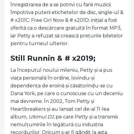
înregistrarea de a se potrivi cu fanii muzicii
împotriva puterii etichetelor de disc, single-ul &
# x201C; Free Girl Now & # x201D; inițial a fost
oferită ca o descărcare gratuită în format MP3,
iar Petty a refuzat să crească prețurile biletelor
pentru turneul ulterior.
Still Runnin & # x2019;
La începutul noului mileniu, Petty și-a pus
viața personală în ordine, lovindu-și
dependența de eroină și căsătorindu-se cu
Dana York, pe care o cunoscuse cu un deceniu
mai devreme. În 2002, Tom Petty și
Heartbreakers și-au lansat cel de-al 11-lea
album,
Ultimul DJ
, pe care Petty și-a transmis
nemulțumirile în legătură cu industria
recordurilor. Oricum s-ar fi gândit la asta,