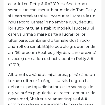
acordul cu Petty & # x2019; cu Shelter, au
semnat un contract sub numele de Tom Petty
și Heartbreakers și au început să lucreze la un
nou record. Lansat în noiembrie 1976, debutul
lor auto-intitulat a stabilit modelul succesului
care va urma o mare parte a lucrărilor lor
ulterioare, combinând o temelie dură, rock-
and-roll cu sensibilitățile pop ale grupurilor din
anii '60 precum Beatles și Byrds și care prezintă
o voce și un cadou distinctiv pentru Petty & #
x2019;.
Albumul s-a vândut inițial prost, până când un
turneu ulterior în Anglia cu Nils Lofgren l-a
debarcat pe topurile britanice. În speranța de
a-și valorifica popularitatea recent obținută de
peste mări, Shelter a relansat single-ul & #