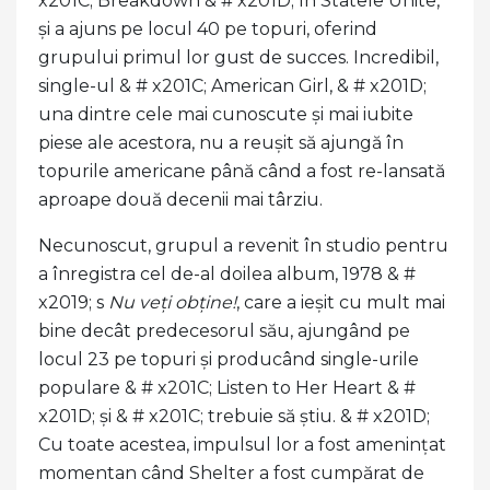
x201C; Breakdown & # x201D; în Statele Unite,
și a ajuns pe locul 40 pe topuri, oferind
grupului primul lor gust de succes. Incredibil,
single-ul & # x201C; American Girl, & # x201D;
una dintre cele mai cunoscute și mai iubite
piese ale acestora, nu a reușit să ajungă în
topurile americane până când a fost re-lansată
aproape două decenii mai târziu.
Necunoscut, grupul a revenit în studio pentru
a înregistra cel de-al doilea album, 1978 & #
x2019; s
Nu veți obține!
, care a ieșit cu mult mai
bine decât predecesorul său, ajungând pe
locul 23 pe topuri și producând single-urile
populare & # x201C; Listen to Her Heart & #
x201D; și & # x201C; trebuie să știu. & # x201D;
Cu toate acestea, impulsul lor a fost amenințat
momentan când Shelter a fost cumpărat de