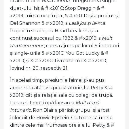
la albumul ei
Bella Donna
, înregistrarea single-
duet-ului hit & # x201C; Stop Draggin & #
x2019; Inima mea în jur, & # x201D; și a produs și
Del Shannon & # x2019; s
Lasă jos și ia-mă
.
Înapoi în studio, cu Heartbreakers, și-a
continuat succesul cu 1982 & # x2019; s
Mult
după întuneric
, care a ajuns pe locul 9 în topuri
și single-urile & # x201C; You Got Lucky & #
x201D; și & # x201C; Livrează-mă & # x201D;
lovind nr. 20, respectiv 21.
În același timp, presiunile faimei și-au pus
amprenta atât asupra căsătoriei lui Petty & #
x2019; cât și a relației sale cu colegii de trupă.
La scurt timp după lansarea
Mult după
întuneric
, Ron Blair a părăsit grupul și a fost
înlocuit de Howie Epstein. Cu toate că unele
dintre cele mai frumoase ore ale lui Petty & #