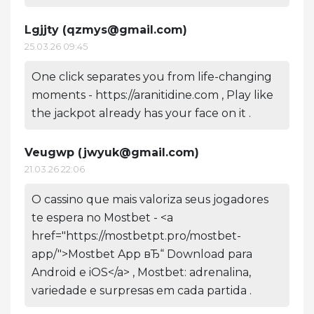
Lgjjty (
qzmys@gmail.com
)
25.03.26 09:45
One click separates you from life-changing
moments - https://aranitidine.com , Play like
the jackpot already has your face on it .
Veugwp (
jwyuk@gmail.com
)
21.03.26 22:06
O cassino que mais valoriza seus jogadores
te espera no Mostbet - <a
href="https://mostbetpt.pro/mostbet-
app/">Mostbet App вЂ“ Download para
Android e iOS</a> , Mostbet: adrenalina,
variedade e surpresas em cada partida .