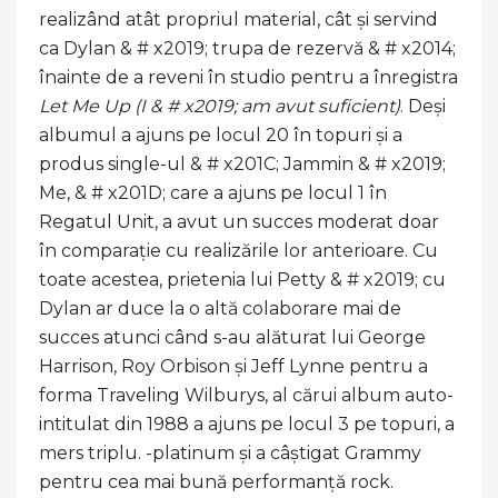
realizând atât propriul material, cât și servind
ca Dylan & # x2019; trupa de rezervă & # x2014;
înainte de a reveni în studio pentru a înregistra
Let Me Up (I & # x2019; am avut suficient)
. Deși
albumul a ajuns pe locul 20 în topuri și a
produs single-ul & # x201C; Jammin & # x2019;
Me, & # x201D; care a ajuns pe locul 1 în
Regatul Unit, a avut un succes moderat doar
în comparație cu realizările lor anterioare. Cu
toate acestea, prietenia lui Petty & # x2019; cu
Dylan ar duce la o altă colaborare mai de
succes atunci când s-au alăturat lui George
Harrison, Roy Orbison și Jeff Lynne pentru a
forma Traveling Wilburys, al cărui album auto-
intitulat din 1988 a ajuns pe locul 3 pe topuri, a
mers triplu. -platinum și a câștigat Grammy
pentru cea mai bună performanță rock.