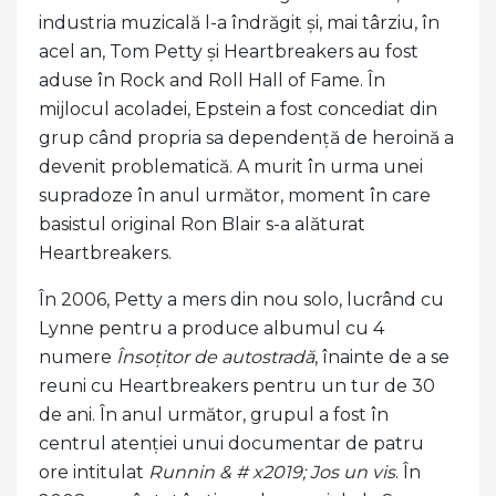
industria muzicală l-a îndrăgit și, mai târziu, în
acel an, Tom Petty și Heartbreakers au fost
aduse în Rock and Roll Hall of Fame. În
mijlocul acoladei, Epstein a fost concediat din
grup când propria sa dependență de heroină a
devenit problematică. A murit în urma unei
supradoze în anul următor, moment în care
basistul original Ron Blair s-a alăturat
Heartbreakers.
În 2006, Petty a mers din nou solo, lucrând cu
Lynne pentru a produce albumul cu 4
numere
Însoțitor de autostradă
, înainte de a se
reuni cu Heartbreakers pentru un tur de 30
de ani. În anul următor, grupul a fost în
centrul atenției unui documentar de patru
ore intitulat
Runnin & # x2019; Jos un vis
. În