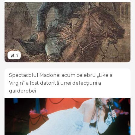
Știri
Spectacolul Madonei acum celebru „Like a
Virgin” a fost datorită unei defecțiuni a
garderobei