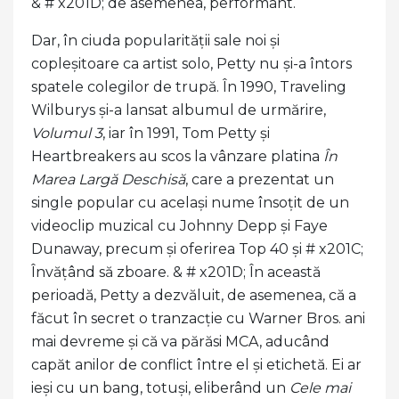
& # x201D; de asemenea, performant.
Dar, în ciuda popularității sale noi și
copleșitoare ca artist solo, Petty nu și-a întors
spatele colegilor de trupă. În 1990, Traveling
Wilburys și-a lansat albumul de urmărire,
Volumul 3
, iar în 1991, Tom Petty și
Heartbreakers au scos la vânzare platina
În
Marea Largă Deschisă
, care a prezentat un
single popular cu același nume însoțit de un
videoclip muzical cu Johnny Depp și Faye
Dunaway, precum și oferirea Top 40 și # x201C;
Învățând să zboare. & # x201D; În această
perioadă, Petty a dezvăluit, de asemenea, că a
făcut în secret o tranzacție cu Warner Bros. ani
mai devreme și că va părăsi MCA, aducând
capăt anilor de conflict între el și etichetă. Ei ar
ieși cu un bang, totuși, eliberând un
Cele mai