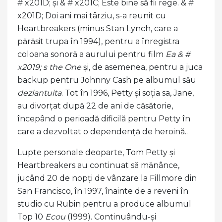
# x201D; și & # x201C; Este bine să fii rege. & #
x201D; Doi ani mai târziu, s-a reunit cu
Heartbreakers (minus Stan Lynch, care a
părăsit trupa în 1994), pentru a înregistra
coloana sonoră a aurului pentru film
Ea & #
x2019; s the One
și, de asemenea, pentru a juca
backup pentru Johnny Cash pe albumul său
dezlantuita
. Tot în 1996, Petty și soția sa, Jane,
au divorțat după 22 de ani de căsătorie,
începând o perioadă dificilă pentru Petty în
care a dezvoltat o dependență de heroină..
Lupte personale deoparte, Tom Petty și
Heartbreakers au continuat să mănânce,
jucând 20 de nopți de vânzare la Fillmore din
San Francisco, în 1997, înainte de a reveni în
studio cu Rubin pentru a produce albumul
Top 10
Ecou
(1999). Continuându-și