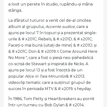
a lovit un perete în studio, rupându-și mâna
stângă..
La sfârșitul tuturor a venit cel de-al cincilea
album al grupului,
Accente sudice
, care a
ajuns pe locul 7 în topuri și a prezentat single-
urile & # x201C; Rebels, & # x201D; & # x201C;
Faceți-o mai bună (uitați de mine) & # x201D; și
& # x201C; Don & # x2019; t Come Around Here
No More ", care a fost o piesă neo-psihedelică
co-scrisă de Stewart și inspirată de Nicks. A
ajuns pe locul 13 și a fost însoțită de un
popular
Alice in Tara Minunilor
& # x2013;
videoclip tematic care a susținut grupul de
succes în perioada MTV & # x2019; s heyday.
În 1986, Tom Petty și Heartbreakers au pornit
într-un turneu cu Bob Dylan & # x2014;