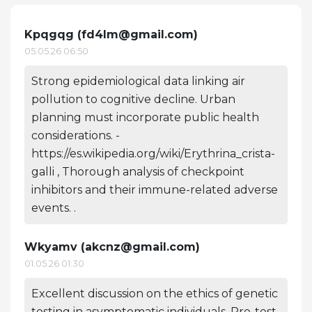
Kpqgqg (
fd4lm@gmail.com
)
05.05.26 06:50
Strong epidemiological data linking air
pollution to cognitive decline. Urban
planning must incorporate public health
considerations. -
https://es.wikipedia.org/wiki/Erythrina_crista-
galli , Thorough analysis of checkpoint
inhibitors and their immune-related adverse
events. .
Wkyamv (
akcnz@gmail.com
)
01.05.26 01:30
Excellent discussion on the ethics of genetic
testing in asymptomatic individuals. Pre-test