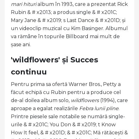
mari hituri
album în 1993, care a prezentat Rick
Rubin & # x2013; a produs single & # x201C;
Mary Jane & # x2019; s Last Dance & # x201D; și
un videoclip muzical cu Kim Basinger. Albumul
va rămâne în topurile Billboard mai mult de
șase ani.
'wildflowers' și Succes
continuu
Pentru prima sa ofertă Warner Bros., Petty a
făcut echipă cu Rubin pentru a produce cel
de-al doilea album solo,
wildflowers
(1994), care
aproape a egalat realizările
Febra lunii pline
.
Printre piesele sale notabile se numără single-
urile & # x201C; You Don & # x2019; t Know
How It feel, & # x201D; & # x201C; Mă rătăcești &