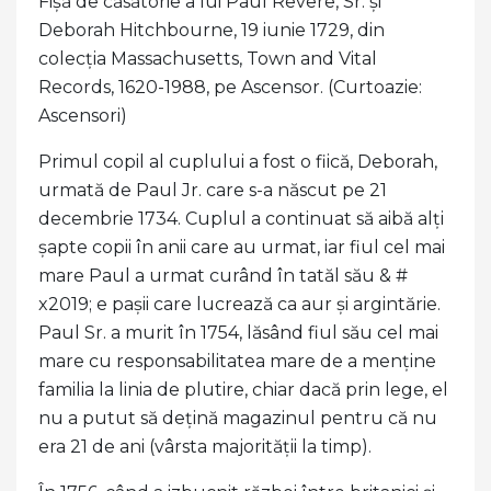
Fișă de căsătorie a lui Paul Revere, Sr. și
Deborah Hitchbourne, 19 iunie 1729, din
colecția Massachusetts, Town and Vital
Records, 1620-1988, pe Ascensor. (Curtoazie:
Ascensori)
Primul copil al cuplului a fost o fiică, Deborah,
urmată de Paul Jr. care s-a născut pe 21
decembrie 1734. Cuplul a continuat să aibă alți
șapte copii în anii care au urmat, iar fiul cel mai
mare Paul a urmat curând în tatăl său & #
x2019; e pașii care lucrează ca aur și argintărie.
Paul Sr. a murit în 1754, lăsând fiul său cel mai
mare cu responsabilitatea mare de a menține
familia la linia de plutire, chiar dacă prin lege, el
nu a putut să dețină magazinul pentru că nu
era 21 de ani (vârsta majorității la timp).