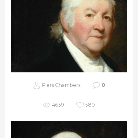
Piers Chambers
0
4639
580