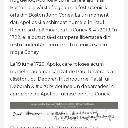
huguenot, Apollos Rivoire, care a ajuns la
Boston la o vârstă fragedă și a fost ucenic la
orfa din Boston John Coney. La un moment
dat, Apollos și-a schimbat numele în Paul
Revere și după moartea lui Coney & # x2019; în
1722, el a putut să-și cumpere libertatea din
restul indentării cerute sub ucenicia sa din
moșia Coney..
La 19 iunie 1729, Apolo, care folosea acum
numele său americanizat de Paul Revere, s-a
căsătorit cu Deborah Hitchbourne. Tatăl lui
Deborah & # x2019; deținea un debarcader în
apropiere de Apollos, lucrase pentru Coney.