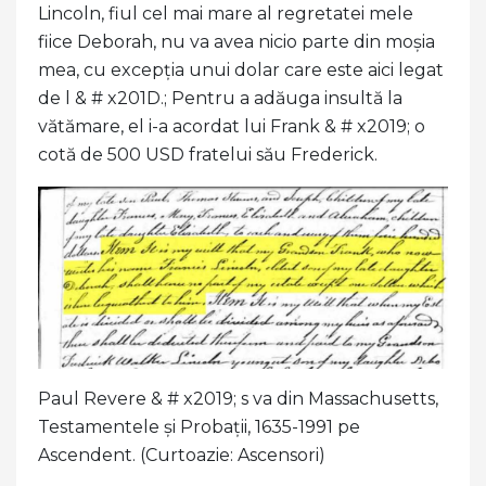
Lincoln, fiul cel mai mare al regretatei mele
fiice Deborah, nu va avea nicio parte din moșia
mea, cu excepția unui dolar care este aici legat
de l & # x201D.; Pentru a adăuga insultă la
vătămare, el i-a acordat lui Frank & # x2019; o
cotă de 500 USD fratelui său Frederick.
Paul Revere & # x2019; s va din Massachusetts,
Testamentele și Probații, 1635-1991 pe
Ascendent. (Curtoazie: Ascensori)