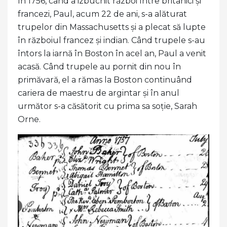
În 1756, când a izbucnit război între britanici și
francezi, Paul, acum 22 de ani, s-a alăturat
trupelor din Massachusetts și a plecat să lupte
în războiul francez și indian. Când trupele s-au
întors la iarnă în Boston în acel an, Paul a venit
acasă. Când trupele au pornit din nou în
primăvară, el a rămas la Boston continuând
cariera de maestru de argintar și în anul
următor s-a căsătorit cu prima sa soție, Sarah
Orne.