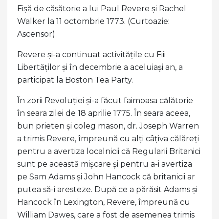
Fișă de căsătorie a lui Paul Revere și Rachel
Walker la 11 octombrie 1773. (Curtoazie:
Ascensor)
Revere și-a continuat activitățile cu Fiii
Libertăților și în decembrie a aceluiași an, a
participat la Boston Tea Party.
În zorii Revoluției și-a făcut faimoasa călătorie
în seara zilei de 18 aprilie 1775. În seara aceea,
bun prieten și coleg mason, dr. Joseph Warren
a trimis Revere, împreună cu alți câțiva călăreți
pentru a avertiza localnicii că Regularii Britanici
sunt pe această mișcare și pentru a-i avertiza
pe Sam Adams și John Hancock că britanicii ar
putea să-i aresteze. După ce a părăsit Adams și
Hancock în Lexington, Revere, împreună cu
William Dawes, care a fost de asemenea trimis