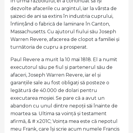
În urma războiului, el a continuat să își
dezvolte afacerile cu argintul, iar la vârsta de
șaizeci de ani sa extins în industria cuprului,
înființând o fabrică de laminare în Canton,
Massachusetts. Cu ajutorul fiului său Joseph
Warren Revere, afacerea de clopot a familiei și
turnătoria de cupru a prosperat.
Paul Revere a murit la 10 mai 1818. El a numit
executorul său pe fiul și partenerul său de
afaceri, Joseph Warren Revere, iar el și
garanțiile sale au fost obligați să posteze o
legătură de 40.000 de dolari pentru
executarea moșiei. Se pare că a avut un
abandon cu unul dintre nepoții săi înainte de
moartea sa. Ultima sa voință și testament
afirmă, & # x201C; Voința mea este că nepotul
meu Frank, care își scrie acum numele Francis