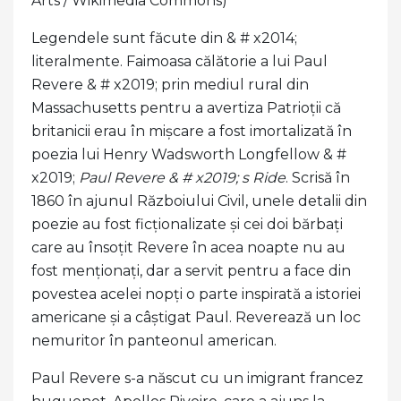
Arts / Wikimedia Commons)
Legendele sunt făcute din & # x2014;
literalmente. Faimoasa călătorie a lui Paul
Revere & # x2019; prin mediul rural din
Massachusetts pentru a avertiza Patrioții că
britanicii erau în mișcare a fost imortalizată în
poezia lui Henry Wadsworth Longfellow & #
x2019;
Paul Revere & # x2019; s Ride
. Scrisă în
1860 în ajunul Războiului Civil, unele detalii din
poezie au fost ficționalizate și cei doi bărbați
care au însoțit Revere în acea noapte nu au
fost menționați, dar a servit pentru a face din
povestea acelei nopți o parte inspirată a istoriei
americane și a câștigat Paul. Reverează un loc
nemuritor în panteonul american.
Paul Revere s-a născut cu un imigrant francez