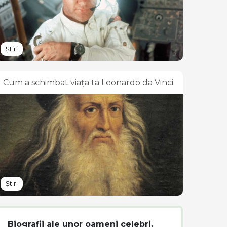
Știri
Cum a schimbat viața ta Leonardo da Vinci
Știri
Biografii ale unor oameni celebri.