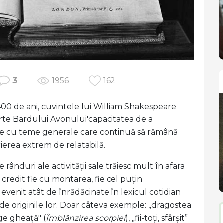
3
1956
162
400 de ani, cuvintele lui William Shakespeare
te Bardului Avonului'capacitatea de a
le cu teme generale care continuă să rămână
rierea extrem de relatabilă.
 rânduri ale activității sale trăiesc mult în afara
 credit fie cu montarea, fie cel puțin
venit atât de înrădăcinate în lexicul cotidian
 de originile lor. Doar câteva exemple: „dragostea
rge gheață" (
Îmblânzirea scorpiei
), „fii-toți, sfârșit”