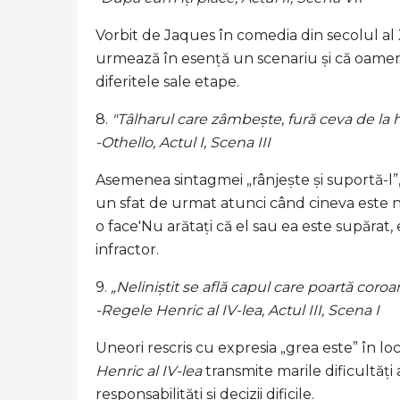
Vorbit de Jaques în comedia din secolul al X
urmează în esență un scenariu și că oamenii
diferitele sale etape.
8.
"Tâlharul care zâmbește, fură ceva de la h
-Othello, Actul I, Scena III
Asemenea sintagmei „rânjește și suportă-l”,
un sfat de urmat atunci când cineva este n
o face'Nu arătați că el sau ea este supărat
infractor.
9.
„Neliniștit se află capul care poartă coroa
-Regele Henric al IV-lea, Actul III, Scena I
Uneori rescris cu expresia „grea este” în loc
Henric al IV-lea
transmite marile dificultăți a
responsabilități și decizii dificile.