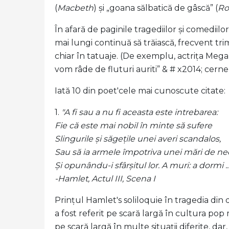
(
Macbeth
) și „goana sălbatică de gâscă” (
Ro
În afară de paginile tragediilor și comediilo
mai lungi continuă să trăiască, frecvent tri
chiar în tatuaje. (De exemplu, actrița Mega
vom râde de fluturi auriti” & # x2014; cerne
Iată 10 din poet'cele mai cunoscute citate:
1.
"A fi sau a nu fi aceasta este intrebarea:
Fie că este mai nobil în minte să sufere
Slingurile și săgețile unei averi scandalos,
Sau să ia armele împotriva unei mări de nec
Și opunându-i sfârșitul lor. A muri: a dormi ..
-Hamlet, Actul III, Scena I
Prințul Hamlet's soliloquie în tragedia din 
a fost referit pe scară largă în cultura pop
pe scară largă în multe situații diferite, dar