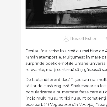
Russell Fisher
Deși au fost scrise în urmă cu mai bine de 
rămân atemporale. Mulțumesc în mare par
surprinde poetic emoțiile umane universa
relevante, mulți continuă să-și găsească sc
De fapt, indiferent dacă îl știe sau nu, multe
sălilor de clasă engleză. Shakespeare a fost
popularizarea a numeroase fraze care au de
încât mulți nu sunt'nici nu sunt conștienți
este oarbă” (
Negustorul din Veneția
), "spa