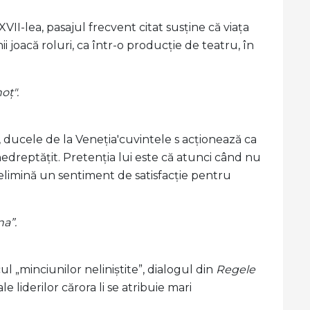
VII-lea, pasajul frecvent citat susține că viața
 joacă roluri, ca într-o producție de teatru, în
oț".
 ducele de la Veneția'cuvintele s acționează ca
edreptățit. Pretenția lui este că atunci când nu
, elimină un sentiment de satisfacție pentru
na”.
ul „minciunilor neliniștite”, dialogul din
Regele
le liderilor cărora li se atribuie mari