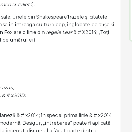
meo si Julieta
).
r sale, unele din Shakespeare'frazele și citatele
mise în întreaga cultură pop, înglobate pe afișe și
n Fox are o linie din
regele Lear
& # X2014; „Toți
l pe umărul ei.)
azuri,
. & # x201D;
daneză & # x2014; în special prima linie & # x2014;
 modernă. Desigur, „întrebarea” poate fi aplicată
, la început, discursul a făcut parte dintr-o