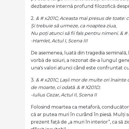
dezbatere internă profund filozofică despr
2.
& # x201C; Aceasta mai presus de toate: ca
Și trebuie să urmeze, ca noaptea ziua,
Nu poți atunci să fii fals pentru nimeni. & #
-Hamlet, Actul I, Scena III
De asemenea, luată din tragedia seminală, li
vorbă de soiuri, a rezonat de-a lungul gener
una's valori atunci când este confruntat cu
3.
& # x201C; Lașii mor de multe ori înainte 
de moarte, ci odată. & # X201D;
-Iulius Cezar, Actul II, Scena II
Folosind moartea ca metaforă, conducătoru
că ar putea muri în curând în piesă. Mulți 
prezent față de „a muri în interior”, ca să zi