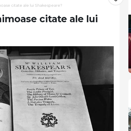
moase citate ale lui Shakespeare?
imoase citate ale lui