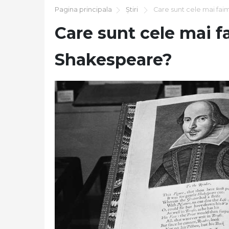
Pagina principala
Știri
Care sunt cele mai fai
Care sunt cele mai fa
Shakespeare?