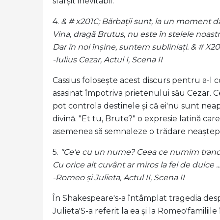
sfârșit inevitabil.
4.
& # x201C; Bărbații sunt, la un moment dat, 
Vina, dragă Brutus, nu este în stelele noastr
Dar în noi înșine, suntem subliniați. & # X20
-Iulius Cezar, Actul I, Scena II
Cassius folosește acest discurs pentru a-l 
asasinat împotriva prietenului său Cezar. C
pot controla destinele și că ei'nu sunt n
divină. "Et tu, Brute?" o expresie latină car
asemenea să semnaleze o trădare neaștepta
5.
"Ce'e cu un nume? Ceea ce numim trand
Cu orice alt cuvânt ar miros la fel de dulce ...
-Romeo și Julieta, Actul II, Scena II
În Shakespeare's-a întâmplat tragedia despre
Julieta'S-a referit la ea și la Romeo'familiil