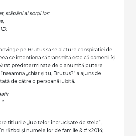
stăpâni ai sorții lor:
e,
1D;
convinge pe Brutus să se alăture conspirației de
eea ce intenționa să transmită este că oamenii își
eapărat predeterminate de o anumită putere
e înseamnă „chiar și tu, Brutus?” a ajuns de
tă de către o persoană iubită.
afir
 "
 titlurile „iubitelor încrucișate de stele”,
e în război și numele lor de familie & # x2014;