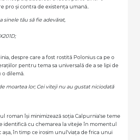
e pro și contra de existența umană..
 sinele tău să fie adevărat,
 X201D;
nia, despre care a fost rostită Polonius ca pe o
ațiilor pentru tema sa universală de a se lipi de
 o dilemă.
de moartea lor; Cei viteji nu au gustat niciodată
l roman își minimizează soția Calpurnia'se teme
se identifică cu chemarea la vitejie în momentul
c așa, în timp ce irosim unul'viața de frica unui