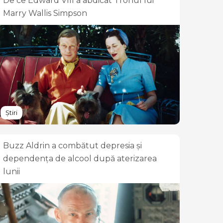
De ce Edward VIII a abdicat Tronul lui
Marry Wallis Simpson
Știri
Buzz Aldrin a combătut depresia și
dependența de alcool după aterizarea
lunii