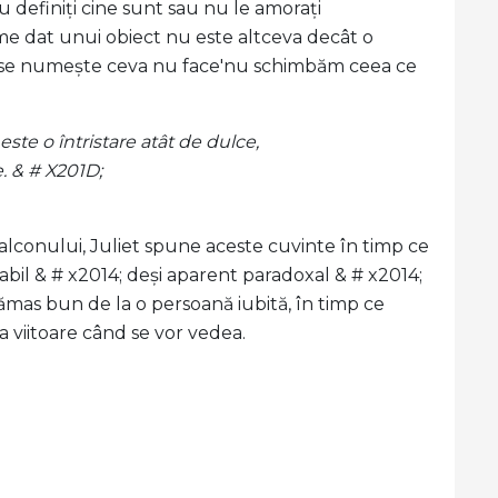
definiți cine sunt sau nu le amorați
e dat unui obiect nu este altceva decât o
 ce se numește ceva nu face'nu schimbăm ceea ce
te o întristare atât de dulce,
. & # X201D;
balconului, Juliet spune aceste cuvinte în timp ce
tabil & # x2014; deși aparent paradoxal & # x2014;
ămas bun de la o persoană iubită, în timp ce
ta viitoare când se vor vedea.