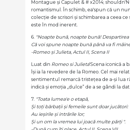
Montague și Capulet & # x2014; shouldn'Nu 
romantismul. În schimb, ea'spun că un num
colecție de scrisori și schimbarea a ceea
este în mod inerent.
6.
"Noapte bună, noapte bună! Despartirea es
Că voi spune noapte bună până va fi mâine
-Romeo și Julieta, Actul II, Scena II
Luat din
Romeo si Julieta
'Scena iconică a 
își ia la revedere de la Romeo. Cel mai rela
sentimentul remarcă tristețea de a-și lua r
indică și emoția „dulce” de a se gândi la da
7.
"Toata lumea'e o etapă,
Și toți bărbații și femeile sunt doar jucători:
Au ieșirile și intrările lor;
Și un om la vremea lui joacă multe părți ".
-După cum îți place, Actul II, Scena VII