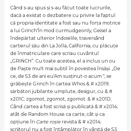
Când s-au spus și s-au făcut toate lucrurile,
dacă a existat o dezbatere cu privire la faptul
că propria identitate a fost sau nu forța motrice
a lui Grinch'În mod curmudgeonly, Geisel a
îndepărtat ulterior îndoielile, traversând
cartierul său din La Jolla, California, cu plăcuțe
de înmatriculare care scriau cuvântul
„GRINCH”. Cu toate acestea, el a inclus un ou
de Paște mult mai subtil în povestea însăși. „De
ce, de 53 de ani eu'Am susținut-o acum ", se
grăbește Grinch în cartea Whos & # x2019;
sărbători jubilante umplute, desigur, cu & #
x201C; zgomot, zgomot, zgomot. & # x201D;
Când cartea a fost scrisă și publicată & # x2014;
atât de Random House ca carte, cât și ca
opțiune în
Carte roșie
revista & # x2014;
scriitorul nu a fost întâmplător în vârstă de 53