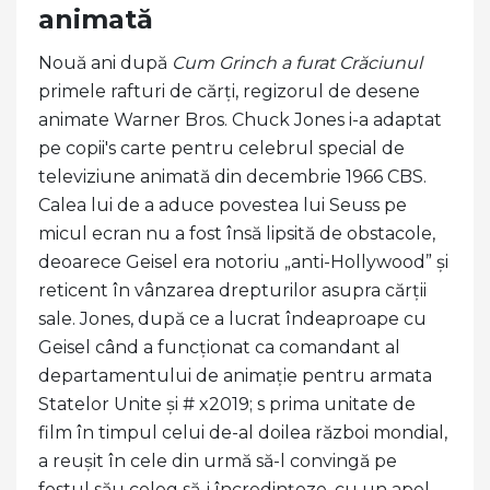
animată
Nouă ani după
Cum Grinch a furat Crăciunul
primele rafturi de cărți, regizorul de desene
animate Warner Bros. Chuck Jones i-a adaptat
pe copii's carte pentru celebrul special de
televiziune animată din decembrie 1966 CBS.
Calea lui de a aduce povestea lui Seuss pe
micul ecran nu a fost însă lipsită de obstacole,
deoarece Geisel era notoriu „anti-Hollywood” și
reticent în vânzarea drepturilor asupra cărții
sale. Jones, după ce a lucrat îndeaproape cu
Geisel când a funcționat ca comandant al
departamentului de animație pentru armata
Statelor Unite și # x2019; s prima unitate de
film în timpul celui de-al doilea război mondial,
a reușit în cele din urmă să-l convingă pe
fostul său coleg să-i încredințeze, cu un apel