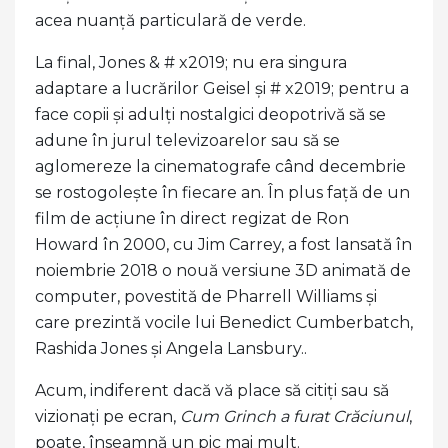
acea nuanță particulară de verde.
La final, Jones & # x2019; nu era singura
adaptare a lucrărilor Geisel și # x2019; pentru a
face copii și adulți nostalgici deopotrivă să se
adune în jurul televizoarelor sau să se
aglomereze la cinematografe când decembrie
se rostogolește în fiecare an. În plus față de un
film de acțiune în direct regizat de Ron
Howard în 2000, cu Jim Carrey, a fost lansată în
noiembrie 2018 o nouă versiune 3D animată de
computer, povestită de Pharrell Williams și
care prezintă vocile lui Benedict Cumberbatch,
Rashida Jones și Angela Lansbury..
Acum, indiferent dacă vă place să citiți sau să
vizionați pe ecran,
Cum Grinch a furat Crăciunul
,
poate, înseamnă un pic mai mult.