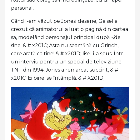
personal.
Când l-am văzut pe Jones' desene, Geisel a
crezut că animatorul a luat o pagină din cartea
sa, modelând personajul principal după
-l
de
sine. & # x201C; Asta nu seamănă cu Grinch,
care arată ca tine! & # x201D; Iisel i-a spus. Într-
un interviu pentru un special de televiziune
TNT din 1994, Jones a remarcat succint, & #
x201C; Ei bine, se întâmplă. & # X201D;