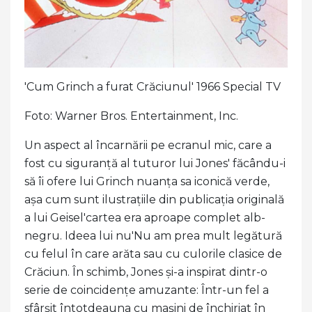
'Cum Grinch a furat Crăciunul' 1966 Special TV
Foto: Warner Bros. Entertainment, Inc.
Un aspect al încarnării pe ecranul mic, care a
fost cu siguranță al tuturor lui Jones' făcându-i
să îi ofere lui Grinch nuanța sa iconică verde,
așa cum sunt ilustrațiile din publicația originală
a lui Geisel'cartea era aproape complet alb-
negru. Ideea lui nu'Nu am prea mult legătură
cu felul în care arăta sau cu culorile clasice de
Crăciun. În schimb, Jones și-a inspirat dintr-o
serie de coincidențe amuzante: Într-un fel a
sfârșit întotdeauna cu mașini de închiriat în