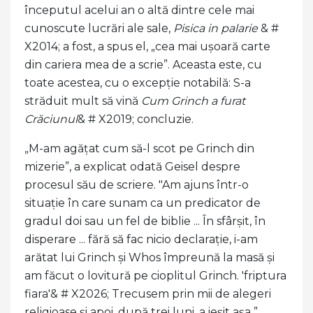
începutul acelui an o altă dintre cele mai
cunoscute lucrări ale sale,
Pisica in palarie
& #
X2014; a fost, a spus el, „cea mai ușoară carte
din cariera mea de a scrie”. Aceasta este, cu
toate acestea, cu o excepție notabilă: S-a
străduit mult să vină
Cum Grinch a furat
Crăciunul
& # X2019; concluzie.
„M-am agățat cum să-l scot pe Grinch din
mizerie”, a explicat odată Geisel despre
procesul său de scriere. "Am ajuns într-o
situație în care sunam ca un predicator de
gradul doi sau un fel de biblie ... În sfârșit, în
disperare ... fără să fac nicio declarație, i-am
arătat lui Grinch și Whos împreună la masă și
am făcut o lovitură pe cioplitul Grinch. 'friptura
fiara'& # X2026; Trecusem prin mii de alegeri
religioase și apoi, după trei luni, a ieșit așa ”.