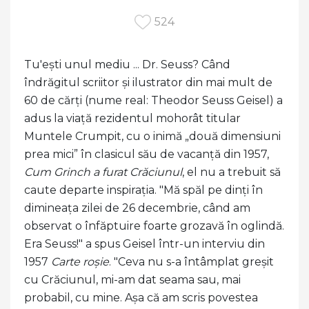
524
Tu'ești unul mediu ... Dr. Seuss? Când
îndrăgitul scriitor și ilustrator din mai mult de
60 de cărți (nume real: Theodor Seuss Geisel) a
adus la viață rezidentul mohorât titular
Muntele Crumpit, cu o inimă „două dimensiuni
prea mici” în clasicul său de vacanță din 1957,
Cum Grinch a furat Crăciunul
, el nu a trebuit să
caute departe inspirația. "Mă spăl pe dinți în
dimineața zilei de 26 decembrie, când am
observat o înfăptuire foarte grozavă în oglindă.
Era Seuss!" a spus Geisel într-un interviu din
1957
Carte roșie
. "Ceva nu s-a întâmplat greșit
cu Crăciunul, mi-am dat seama sau, mai
probabil, cu mine. Așa că am scris povestea