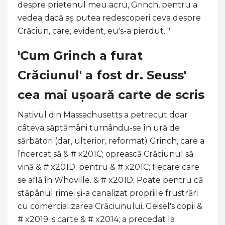
despre prietenul meu acru, Grinch, pentru a
vedea dacă aș putea redescoperi ceva despre
Crăciun, care, evident, eu's-a pierdut. "
'Cum Grinch a furat
Crăciunul' a fost dr. Seuss'
cea mai ușoară carte de scris
Nativul din Massachusetts a petrecut doar
câteva săptămâni turnându-se în ură de
sărbători (dar, ulterior, reformat) Grinch, care a
încercat să & # x201C; oprească Crăciunul să
vină & # x201D; pentru & # x201C; fiecare care
se află în Whoville. & # x201D; Poate pentru că
stăpânul rimei și-a canalizat propriile frustrări
cu comercializarea Crăciunului, Geisel's copii &
# x2019; s carte & # x2014; a precedat la