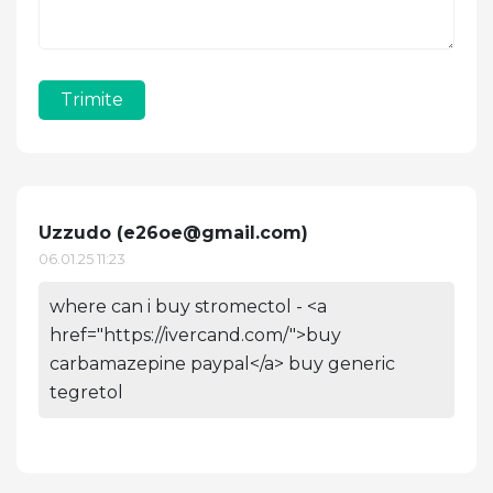
Trimite
Uzzudo (
e26oe@gmail.com
)
06.01.25 11:23
where can i buy stromectol - <a
href="https://ivercand.com/">buy
carbamazepine paypal</a> buy generic
tegretol