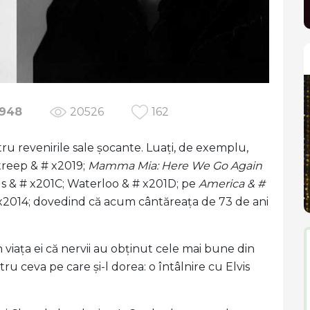
948
20526
162
 revenirile sale șocante. Luați, de exemplu,
Streep & # x2019;
Mamma Mia: Here We Go Again
 s & # x201C; Waterloo & # x201D; pe
America & #
x2014; dovedind că acum cântăreața de 73 de ani
n viața ei că nervii au obținut cele mai bune din
ru ceva pe care și-l dorea: o întâlnire cu Elvis