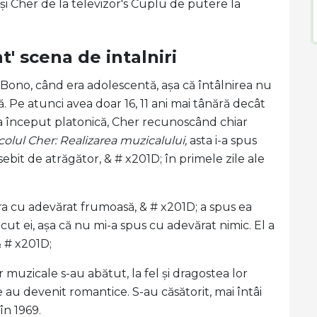
Cher de la televizor's Cuplu de putere la
t' scena de intalniri
 Bono, când era adolescentă, așa că întâlnirea nu
 Pe atunci avea doar 16, 11 ani mai tânără decât
or a început platonică, Cher recunoscând chiar
olul Cher: Realizarea muzicalului,
asta i-a spus
bit de atrăgător, & # x201D; în primele zile ale
ra cu adevărat frumoasă, & # x201D; a spus ea
ăcut ei, așa că nu mi-a spus cu adevărat nimic. El a
& # x201D;
 muzicale s-au abătut, la fel și dragostea lor
e au devenit romantice. S-au căsătorit, mai întâi
în 1969.