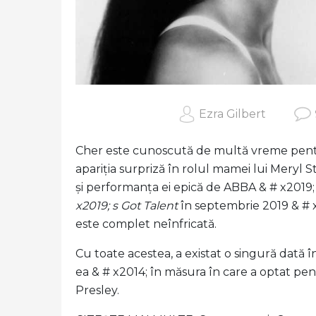
Ezra Gilbert
Cher este cunoscută de multă vreme pentru
apariția surpriză în rolul mamei lui Meryl 
și performanța ei epică de ABBA & # x2019;
x2019; s Got Talent
în septembrie 2019 & # 
este complet neînfricată.
Cu toate acestea, a existat o singură dată î
ea & # x2014; în măsura în care a optat pent
Presley.