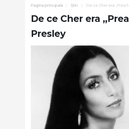
Pagina principala
Știri
De ce Cher era „Prea Ne
De ce Cher era „Prea
Presley