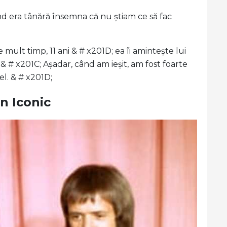
d era tânără însemna că nu știam ce să fac
mult timp, 11 ani & # x201D; ea îi amintește lui
& # x201C; Așadar, când am ieșit, am fost foarte
l. & # x201D;
n Iconic