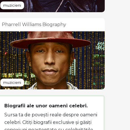
muzicieni
Pharrell Williams Biography
muzicieni
Biografii ale unor oameni celebri.
Sursa ta de povești reale despre oameni
celebri. Citiți biografii exclusive și găsiți
conexiuni neașteptate cu celebritățile