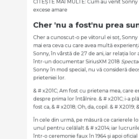
CITEȘTE MAI MULTE: Cum au venit Sonny și 
excese amare
Cher 'nu a fost'nu prea sun
Cher a cunoscut-o pe viitorul ei soț, Sonny
mai era ceva cu care avea multă experiență.
Sonny, în vârstă de 27 de ani, iar relația l
într-un documentar SiriusXM 2018
Spectac
Sonny în mod special, nu vă consideră deose
prieteniei lor.
& # x201C; Am fost cu prietena mea, care e
despre prima lor întâlnire. & # x201C; i-a pl
fost ca, & # x2018; Oh, da, copil. & # X2019; 
În cele din urmă, pe măsură ce carierele lor
unul pentru celălalt & # x2014; iar lucruril
într-o ceremonie faux în 1964 și apoi oficial 