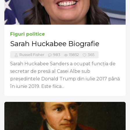
Figuri politice
Sarah Huckabee Biografie
Russell Fisher
983
15852
365
Sarah Huckabee Sanders a ocupat funcția de
secretar de presă al Casei Albe sub
președintele Donald Trump din iulie 2017 până
în iunie 2019. Este fiica...