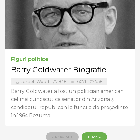
Figuri politice
Barry Goldwater Biografie
Joseph Wood
848
16071
758
Barry Goldwater a fost un politician american
cel mai cunoscut ca senator din Arizona și
candidatul republican la funcția de președinte
în 1964.Rezuma...
« Previous
Next »