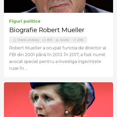
Figuri politice
Biografie Robert Mueller
Mark Lindsey
851
12460
266
Robert Mueller a ocupat funcția de director al
FBI din 2001 până în 2013. În 2017, a fost numit
avocat special pentru a investiga ingerințele
ruse în ...