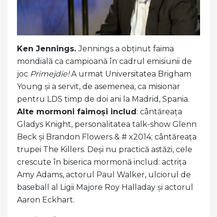
Ken Jennings.
Jennings a obținut faima
mondială ca campioană în cadrul emisiunii de
joc
Primejdie!
A urmat Universitatea Brigham
Young și a servit, de asemenea, ca misionar
pentru LDS timp de doi ani la Madrid, Spania.
Alte mormoni faimoși includ
: cântăreața
Gladys Knight, personalitatea talk-show Glenn
Beck și Brandon Flowers & # x2014; cântăreața
trupei The Killers. Deși nu practică astăzi, cele
crescute în biserica mormonă includ: actrița
Amy Adams, actorul Paul Walker, ulciorul de
baseball al Ligii Majore Roy Halladay și actorul
Aaron Eckhart.