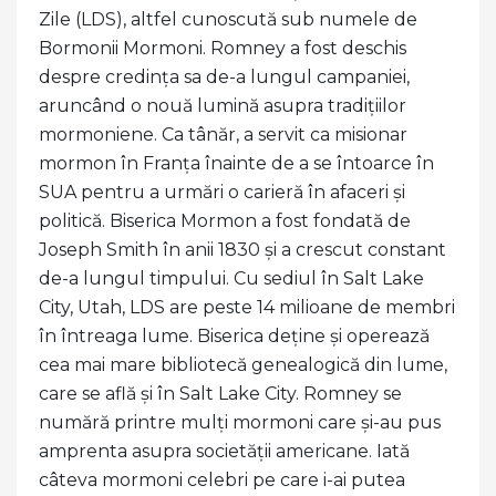
Zile (LDS), altfel cunoscută sub numele de
Bormonii Mormoni. Romney a fost deschis
despre credința sa de-a lungul campaniei,
aruncând o nouă lumină asupra tradițiilor
mormoniene. Ca tânăr, a servit ca misionar
mormon în Franța înainte de a se întoarce în
SUA pentru a urmări o carieră în afaceri și
politică. Biserica Mormon a fost fondată de
Joseph Smith în anii 1830 și a crescut constant
de-a lungul timpului. Cu sediul în Salt Lake
City, Utah, LDS are peste 14 milioane de membri
în întreaga lume. Biserica deține și operează
cea mai mare bibliotecă genealogică din lume,
care se află și în Salt Lake City. Romney se
numără printre mulți mormoni care și-au pus
amprenta asupra societății americane. Iată
câteva mormoni celebri pe care i-ai putea