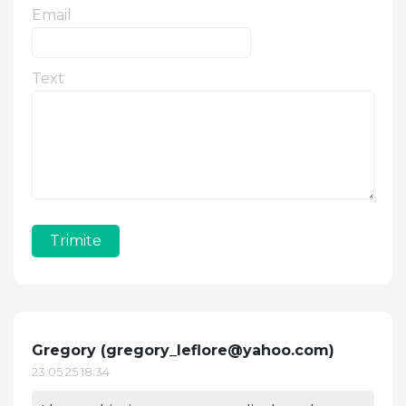
Email
Text
Trimite
Gregory (
gregory_leflore@yahoo.com
)
23.05.25 18:34