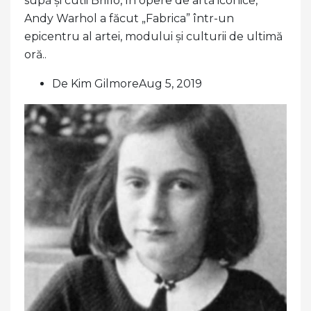
supă și cutii Brillo, în opere de artă iconice,
Andy Warhol a făcut „Fabrica” într-un
epicentru al artei, modului și culturii de ultimă
oră..
De Kim GilmoreAug 5, 2019