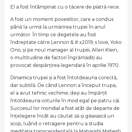
El a fost întâmpinat cu o tăcere de piatră-rece.
A fost un moment povestitor, care a condus
până la urmă la urmărirea trupei în anul
următor. În timp ce degetele au fost
îndreptate către Lennon & # x2019; s love, Yoko
Ono, și pe noul manager al trupei, Allen Klein,
o multitudine de factori îngrămădiți au
provocat despărțirea legendară în aprilie 1970.
Dinamica trupei și a fost întotdeauna corectă,
dar subtilă. De când Lennon a început trupa,
el a avut tehnic vechime, deși au împărțit
întotdeauna voturile în mod egal pe patru căi.
Succesul lor mondial a fost atât de departe de
înțelegere încât au căutat să-și găsească un
scop, luând o retragere pentru a studia
meditația transcendentală la Maharishi Mahesh