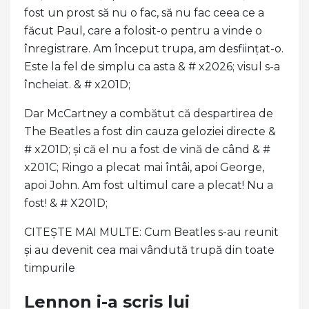
fost un prost să nu o fac, să nu fac ceea ce a
făcut Paul, care a folosit-o pentru a vinde o
înregistrare. Am început trupa, am desființat-o.
Este la fel de simplu ca asta & # x2026; visul s-a
încheiat. & # x201D;
Dar McCartney a combătut că despartirea de
The Beatles a fost din cauza geloziei directe &
# x201D; și că el nu a fost de vină de când & #
x201C; Ringo a plecat mai întâi, apoi George,
apoi John. Am fost ultimul care a plecat! Nu a
fost! & # X201D;
CITEȘTE MAI MULTE: Cum Beatles s-au reunit
și au devenit cea mai vândută trupă din toate
timpurile
Lennon i-a scris lui