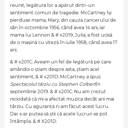
reunit, legătura lor a apărut dintr-un
sentiment comun de tragedie. McCartney își
pierduse mama, Mary, din cauza cancerului de
sân în octombrie 1956, când avea 14 ani, iar
mama lui Lennon & # x2019; Julia, a fost ucisă
de o mașină cu viteză în iulie 1958, când avea 17
ani..
& # x201C; Aveam un fel de legătură pe care
amândoi o știam despre asta, știam acel
sentiment, & # x201D; McCartney a spus
Spectacolul târziu
cu Stephen Colbert
în
septembrie 2019. & # x201C; Nu am crezut
niciodată că mi-a afectat muzica decât ani mai
târziu. Cu siguranță n-am făcut acest lucru.
Dar s-ar putea să știi că acele lucruri se pot
întâmpla. & # X201D;