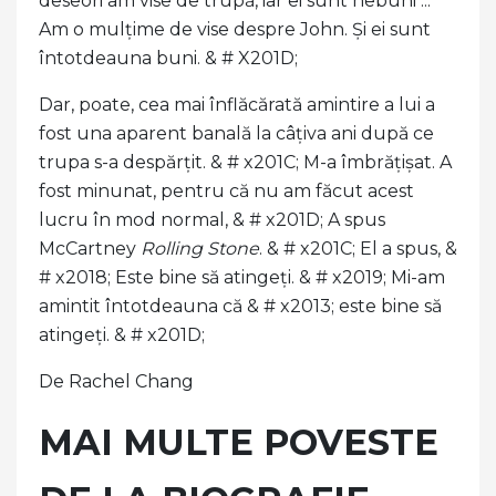
deseori am vise de trupă, iar ei sunt nebuni ...
Am o mulțime de vise despre John. Și ei sunt
întotdeauna buni. & # X201D;
Dar, poate, cea mai înflăcărată amintire a lui a
fost una aparent banală la câțiva ani după ce
trupa s-a despărțit. & # x201C; M-a îmbrățișat. A
fost minunat, pentru că nu am făcut acest
lucru în mod normal, & # x201D; A spus
McCartney
Rolling Stone
. & # x201C; El a spus, &
# x2018; Este bine să atingeți. & # x2019; Mi-am
amintit întotdeauna că & # x2013; este bine să
atingeți. & # x201D;
De Rachel Chang
MAI MULTE POVESTE