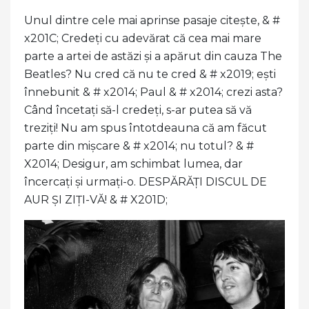
Unul dintre cele mai aprinse pasaje citește, & #
x201C; Credeți cu adevărat că cea mai mare
parte a artei de astăzi și a apărut din cauza The
Beatles? Nu cred că nu te cred & # x2019; ești
înnebunit & # x2014; Paul & # x2014; crezi asta?
Când încetați să-l credeți, s-ar putea să vă
treziți! Nu am spus întotdeauna că am făcut
parte din mișcare & # x2014; nu totul? & #
X2014; Desigur, am schimbat lumea, dar
încercați și urmați-o. DESPĂRĂȚI DISCUL DE
AUR ȘI ZIȚI-VĂ! & # X201D;