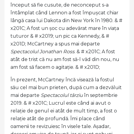
început să fie cusute, de neconceput s-a
întâmplat când Lennon a fost împușcat chiar
lângă casa lui Dakota din New York în 1980. & #
x201C; A fost un șoc cu adevărat mare în viața
tuturor & # x2019; un pic ca Kennedy, & #
x201D; McCartney a spus mai departe
Spectacolul Jonathan Ross
. & # x201C; A fost
atât de trist că nu am fost să-l văd din nou, nu
am fost să facem o agitație. & # x201D;
În prezent, McCartney încă visează la fostul
său cel mai bun prieten, după cum a dezvăluit
mai departe
Spectacolul târziu
în septembrie
2019. & # x201C; Lucrul este când ai avut o
relație de genul ei atât de mult timp, a fost o
relație atât de profundă. Îmi place când
oamenii te revizuiesc în visele tale. Așadar,