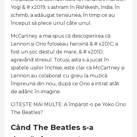
Yogi & # x2019; s ashram în Rishikesh, India. În
schimb, a adăugat tensiunea, în timp ce au
început să plece unul câte unul.
McCartney a mai spus că descoperirea că
Lennon și Ono foloseau heroină & # x201C; a
fost un șoc destul de mare, & # x201D;
agravând stresul. Totuși, asta s-a jucat în
spatele ușilor închise, este clar că McCartney și
Lennon au colaborat cu greu la muzică
împreună din nou, după ce Ono a intrat atât
de adânc în imagine.
CITEȘTE MAI MULTE: A împărțit-o pe Yoko Ono
The Beatles?
Când The Beatles s-a