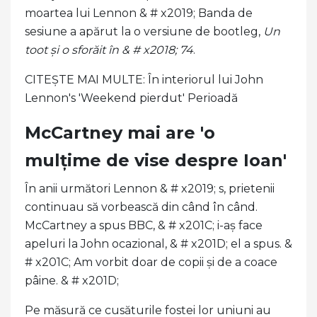
moartea lui Lennon & # x2019; Banda de
sesiune a apărut la o versiune de bootleg,
Un
toot și o sforăit în & # x2018; 74
.
CITEȘTE MAI MULTE: În interiorul lui John
Lennon's 'Weekend pierdut' Perioadă
McCartney mai are 'o
mulțime de vise despre Ioan'
În anii următori Lennon & # x2019; s, prietenii
continuau să vorbească din când în când.
McCartney a spus BBC, & # x201C; i-aș face
apeluri la John ocazional, & # x201D; el a spus. &
# x201C; Am vorbit doar de copii și de a coace
pâine. & # x201D;
Pe măsură ce cusăturile fostei lor uniuni au