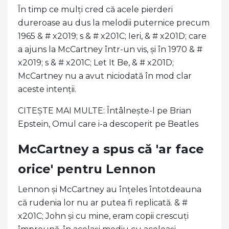
În timp ce mulți cred că acele pierderi
dureroase au dus la melodii puternice precum
1965 & # x2019; s & # x201C; Ieri, & # x201D; care
a ajuns la McCartney într-un vis, și în 1970 & #
x2019; s & # x201C; Let It Be, & # x201D;
McCartney nu a avut niciodată în mod clar
aceste intenții.
CITEȘTE MAI MULTE: Întâlnește-l pe Brian
Epstein, Omul care i-a descoperit pe Beatles
McCartney a spus că 'ar face
orice' pentru Lennon
Lennon și McCartney au înțeles întotdeauna
că rudenia lor nu ar putea fi replicată. & #
x201C; John și cu mine, eram copii crescuți