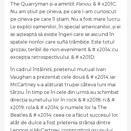
The Quarryman și-a amintit
Panou
. & # x201C;
Nu am știut pe cineva, pe care l-am cunoscut
pe cineva pe care îl știam. Nu a fost mare lucru.
Le explici oamenilor, în special americanilor, și ei
se așteaptă să existe îngeri care se ascund în
spatele norilor care suflă trâmbițe. Este totul
grozav, teribil de non-eveniment & # x2014; cu
excepția retrospectivului. & # x201D;
În cadrul întâlnirii, prietenul mutual Ivan
Vaughan a prezentat cele două & # x2014; iar
McCartney s-a alăturat trupei câteva luni mai
târziu. În timp ce în cele din urmă au schimbat
direcția sunetului lor în rock & # x2018; n & #
x2019; rola & # x2014; și numele lor la The
Beatles & # x2014; ceea ce a făcut succesul lor
atât de dulce a fost prietenia strânsă dintre
Lennon și McCartney, compozitorii grupului.