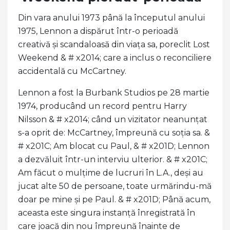
Din vara anului 1973 până la începutul anului
1975, Lennon a dispărut într-o perioadă
creativă și scandaloasă din viața sa, poreclit Lost
Weekend & # x2014; care a inclus o reconciliere
accidentală cu McCartney.
Lennon a fost la Burbank Studios pe 28 martie
1974, producând un record pentru Harry
Nilsson & # x2014; când un vizitator neanunțat
s-a oprit de: McCartney, împreună cu soția sa. &
# x201C; Am blocat cu Paul, & # x201D; Lennon
a dezvăluit într-un interviu ulterior. & # x201C;
Am făcut o mulțime de lucruri în L.A., deși au
jucat alte 50 de persoane, toate urmărindu-mă
doar pe mine și pe Paul. & # x201D; Până acum,
aceasta este singura instanță înregistrată în
care joacă din nou împreună înainte de