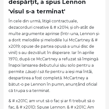
despărțit, a spus Lennon
'visul s-a terminat'
În cele din urmă, litigii contractuale,
dezacorduri creative & # x2014; și oh-atât de
multe argumente aprinse (într-una, Lennon și-
a dorit melodiile și melodiile lui McCartney & #
x2019; opuse de partea opusă a unui disc de
vinil) s-au dezvăluit în disperare. Iar în aprilie
1970, după ce McCartney a refuzat să împingă
înapoi lansarea debutului său solo pentru a
permite
Lăsați-l să fie
pentru a ieși mai întâi,
despartirea a fost completă. McCartney a
bătut-o pe Lennon în pumn, anunțând oficial
că trupa s-a terminat.
& # x201C; am vrut să o fac și ar fi trebuit să o
fac, & # x201D; Spuse Lennon. & # x201C; Am