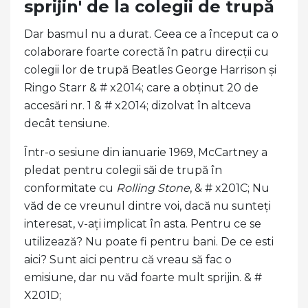
sprijin' de la colegii de trupă
Dar basmul nu a durat. Ceea ce a început ca o
colaborare foarte corectă în patru direcții cu
colegii lor de trupă Beatles George Harrison și
Ringo Starr & # x2014; care a obținut 20 de
accesări nr. 1 & # x2014; dizolvat în altceva
decât tensiune.
Într-o sesiune din ianuarie 1969, McCartney a
pledat pentru colegii săi de trupă în
conformitate cu
Rolling Stone
, & # x201C; Nu
văd de ce vreunul dintre voi, dacă nu sunteți
interesat, v-ați implicat în asta. Pentru ce se
utilizează? Nu poate fi pentru bani. De ce esti
aici? Sunt aici pentru că vreau să fac o
emisiune, dar nu văd foarte mult sprijin. & #
X201D;