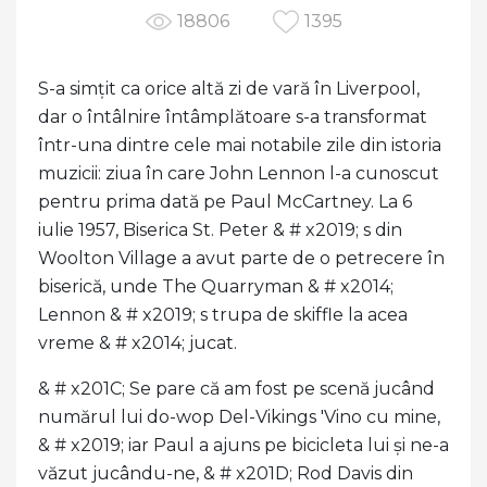
18806
1395
S-a simțit ca orice altă zi de vară în Liverpool,
dar o întâlnire întâmplătoare s-a transformat
într-una dintre cele mai notabile zile din istoria
muzicii: ziua în care John Lennon l-a cunoscut
pentru prima dată pe Paul McCartney. La 6
iulie 1957, Biserica St. Peter & # x2019; s din
Woolton Village a avut parte de o petrecere în
biserică, unde The Quarryman & # x2014;
Lennon & # x2019; s trupa de skiffle la acea
vreme & # x2014; jucat.
& # x201C; Se pare că am fost pe scenă jucând
numărul lui do-wop Del-Vikings 'Vino cu mine,
& # x2019; iar Paul a ajuns pe bicicleta lui și ne-a
văzut jucându-ne, & # x201D; Rod Davis din