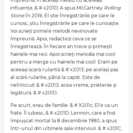
împreună, în același mediu cu aceleași
influențe, & # x201D; A spus McCartney
Rolling
Stone
în 2016. El știe înregistrările pe care le
cunosc, știu înregistrările pe care le cunoaște.
Voi scrieți primele melodii nevinovate
împreună. Apoi, redactezi ceva ce se
înregistrează. În fiecare an trece și primești
hainele mai reci. Apoi scrieți melodia mai cool
pentru a merge cu hainele mai cool. Eram pe
aceeași scară rulantă & # x2013; pe același pas
al scării rulante, până la capăt. Este de
neînlocuit & # x2013; acea vreme, prietenie și
legătură. & # x201D;
Pe scurt, erau de familie. & # X201c; El'e ca un
frate. Îl iubesc, & # x201D; Lennon, care a fost
împușcat mortal la 8 decembrie 1980, a spus
într-unul din ultimele sale interviuri. & # x201C;