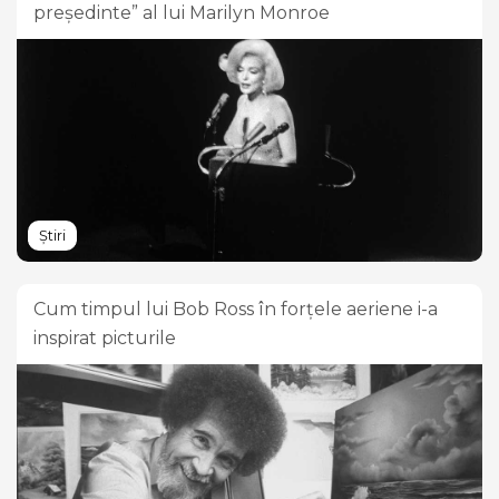
președinte” al lui Marilyn Monroe
Știri
Cum timpul lui Bob Ross în forțele aeriene i-a
inspirat picturile