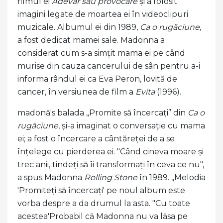
filmul ei
Adevăr sau provocare
și a folosit
imagini legate de moartea ei în videoclipuri
muzicale. Albumul ei din 1989,
Ca o rugăciune,
a fost dedicat mamei sale. Madonna a
considerat cum s-a simțit mama ei pe când
murise din cauza cancerului de sân pentru a-i
informa rândul ei ca Eva Peron, lovită de
cancer, în versiunea de film a
Evita
(1996).
madonă's balada „Promite să încercați” din
Ca o
rugăciune
, și-a imaginat o conversație cu mama
ei; a fost o încercare a cântăreței de a se
înțelege cu pierderea ei. "Când cineva moare și
trec anii, tindeți să îi transformați în ceva ce nu",
a spus Madonna
Rolling Stone
în 1989. „Melodia
'Promiteți să încercați' pe noul album este
vorba despre a da drumul la asta. "Cu toate
acestea'Probabil că Madonna nu va lăsa pe