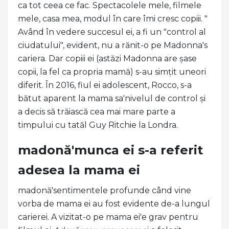
ca tot ceea ce fac. Spectacolele mele, filmele
mele, casa mea, modul în care îmi cresc copiii. "
Având în vedere succesul ei, a fi un "control al
ciudatului", evident, nu a rănit-o pe Madonna's
cariera. Dar copiii ei (astăzi Madonna are șase
copii, la fel ca propria mamă) s-au simțit uneori
diferit. În 2016, fiul ei adolescent, Rocco, s-a
bătut aparent la mama sa'nivelul de control și
a decis să trăiască cea mai mare parte a
timpului cu tatăl Guy Ritchie la Londra.
madonă'munca ei s-a referit
adesea la mama ei
madonă'sentimentele profunde când vine
vorba de mama ei au fost evidente de-a lungul
carierei. A vizitat-o ​​pe mama ei'e grav pentru