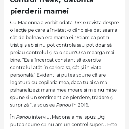
pierderii mamei
Cu Madonna a vorbit odată
Timp
revista despre
o lecție pe care a învățat-o când și-a dat seama
cât de bolnavă era mama ei. "Știam că pot fi
trist și slab și nu pot controla sau pot doar să
preiau controlul și să o spun'O să meargă mai
bine. ”Ea a încercat constant să exercite
controlul atât în ​​cariera sa, cât și în viața
personală.” Evident, ai putea spune că are
legătură cu copilăria mea, dacă tu ai să mă
psihanalizezi: mama mea moare și mie nu mi se
spune și un sentiment de pierdere, trădare și
surpriză ”, a spus ea
Panou
în 2016.
În
Panou
interviu, Madona a mai spus: „Ați
putea spune că nu am un control super. . Este