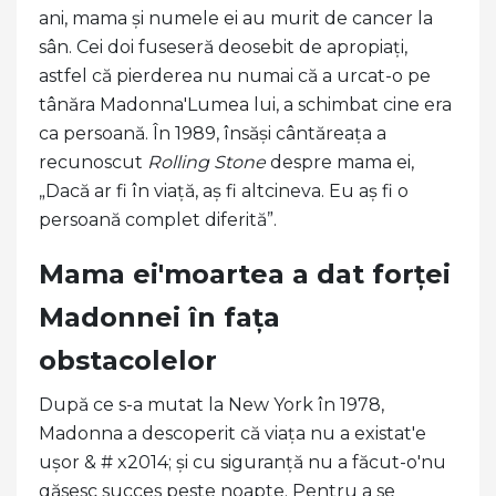
ani, mama și numele ei au murit de cancer la
sân. Cei doi fuseseră deosebit de apropiați,
astfel că pierderea nu numai că a urcat-o pe
tânăra Madonna'Lumea lui, a schimbat cine era
ca persoană. În 1989, însăși cântăreața a
recunoscut
Rolling Stone
despre mama ei,
„Dacă ar fi în viață, aș fi altcineva. Eu aș fi o
persoană complet diferită”.
Mama ei'moartea a dat forței
Madonnei în fața
obstacolelor
După ce s-a mutat la New York în 1978,
Madonna a descoperit că viața nu a existat'e
ușor & # x2014; și cu siguranță nu a făcut-o'nu
găsesc succes peste noapte. Pentru a se