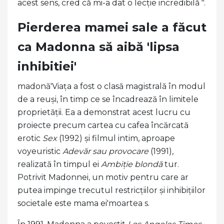
acest sens, cred că mi-a dat o lecție incredibilă ".
Pierderea mamei sale a făcut
ca Madonna să aibă 'lipsa
inhibitiei'
madonă'Viața a fost o clasă magistrală în modul
de a reuși, în timp ce se încadrează în limitele
proprietății. Ea a demonstrat acest lucru cu
proiecte precum cartea cu cafea încărcată
erotic
Sex
(1992) și filmul intim, aproape
voyeuristic
Adevăr sau provocare
(1991),
realizată în timpul ei
Ambiție blondă
tur.
Potrivit Madonnei, un motiv pentru care ar
putea impinge trecutul restricțiilor și inhibițiilor
societale este mama ei'moartea s.