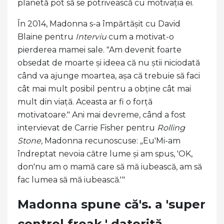
planetă pot să se potrivească cu motivația ei.
În 2014, Madonna s-a împărtășit cu David
Blaine pentru
Interviu
cum a motivat-o
pierderea mamei sale. "Am devenit foarte
obsedat de moarte și ideea că nu știi niciodată
când va ajunge moartea, așa că trebuie să faci
cât mai mult posibil pentru a obține cât mai
mult din viață. Aceasta ar fi o forță
motivatoare." Ani mai devreme, când a fost
intervievat de Carrie Fisher pentru
Rolling
Stone
, Madonna recunoscuse: „Eu'Mi-am
îndreptat nevoia către lume și am spus, 'OK,
don'nu am o mamă care să mă iubească, am să
fac lumea să mă iubească.'"
Madonna spune că's. a 'super
control freak,' datorită