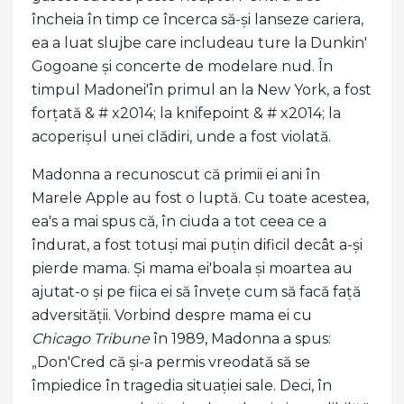
încheia în timp ce încerca să-și lanseze cariera,
ea a luat slujbe care includeau ture la Dunkin'
Gogoane și concerte de modelare nud. În
timpul Madonei'în primul an la New York, a fost
forțată & # x2014; la knifepoint & # x2014; la
acoperișul unei clădiri, unde a fost violată.
Madonna a recunoscut că primii ei ani în
Marele Apple au fost o luptă. Cu toate acestea,
ea's a mai spus că, în ciuda a tot ceea ce a
îndurat, a fost totuși mai puțin dificil decât a-și
pierde mama. Și mama ei'boala și moartea au
ajutat-o ​​și pe fiica ei să învețe cum să facă față
adversității. Vorbind despre mama ei cu
Chicago Tribune
în 1989, Madonna a spus:
„Don'Cred că și-a permis vreodată să se
împiedice în tragedia situației sale. Deci, în