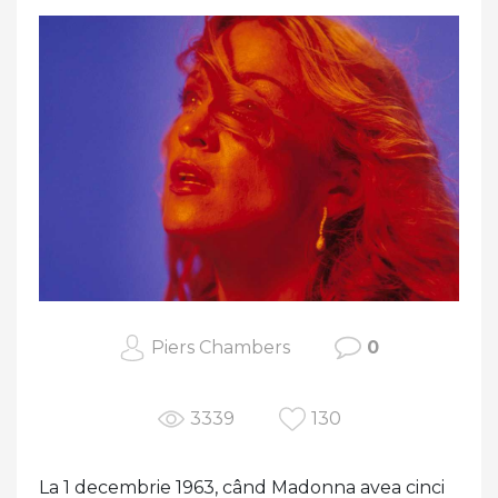
Piers Chambers
0
3339
130
La 1 decembrie 1963, când Madonna avea cinci