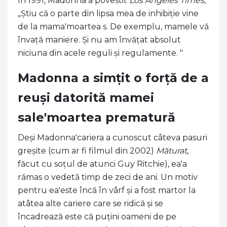
În 1991, Madonna a povestit
Los Angeles Times
,
„Știu că o parte din lipsa mea de inhibiție vine
de la mama'moartea s. De exemplu, mamele vă
învață maniere. Și nu am învățat absolut
niciuna din acele reguli și regulamente. "
Madonna a simțit o forță de a
reuși datorită mamei
sale'moartea prematură
Deși Madonna'cariera a cunoscut câteva pasuri
greșite (cum ar fi filmul din 2002)
Măturat
,
făcut cu soțul de atunci Guy Ritchie), ea'a
rămas o vedetă timp de zeci de ani. Un motiv
pentru ea'este încă în vârf și a fost martor la
atâtea alte cariere care se ridică și se
încadrează este că puțini oameni de pe