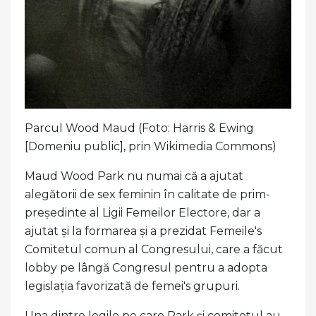
Parcul Wood Maud (Foto: Harris & Ewing
[Domeniu public], prin Wikimedia Commons)
Maud Wood Park nu numai că a ajutat
alegătorii de sex feminin în calitate de prim-
președinte al Ligii Femeilor Electore, dar a
ajutat și la formarea și a prezidat Femeile's
Comitetul comun al Congresului, care a făcut
lobby pe lângă Congresul pentru a adopta
legislația favorizată de femei's grupuri.
Una dintre legile pe care Park și comitetul au