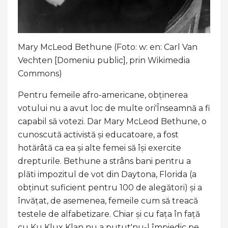
Mary McLeod Bethune (Foto: w: en: Carl Van
Vechten [Domeniu public], prin Wikimedia
Commons)
Pentru femeile afro-americane, obținerea
votului nu a avut loc de multe ori'Înseamnă a fi
capabil să votezi. Dar Mary McLeod Bethune, o
cunoscută activistă și educatoare, a fost
hotărâtă ca ea și alte femei să își exercite
drepturile. Bethune a strâns bani pentru a
plăti impozitul de vot din Daytona, Florida (a
obținut suficient pentru 100 de alegători) și a
învățat, de asemenea, femeile cum să treacă
testele de alfabetizare. Chiar și cu fața în față
cu Ku Klux Klan nu a putut'nu-l împiedic pe