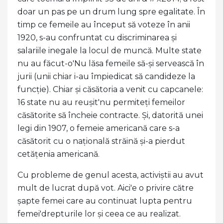
doar un pas pe un drum lung spre egalitate. În
timp ce femeile au început să voteze în anii
1920, s-au confruntat cu discriminarea și
salariile inegale la locul de muncă. Multe state
nu au făcut-o'Nu lăsa femeile să-și servească în
jurii (unii chiar i-au împiedicat să candideze la
funcție). Chiar și căsătoria a venit cu capcanele:
16 state nu au reușit'nu permiteți femeilor
căsătorite să încheie contracte. Și, datorită unei
legi din 1907, o femeie americană care s-a
căsătorit cu o națională străină și-a pierdut
cetățenia americană.
Cu probleme de genul acesta, activiștii au avut
mult de lucrat după vot. Aici'e o privire către
șapte femei care au continuat lupta pentru
femei'drepturile lor și ceea ce au realizat.