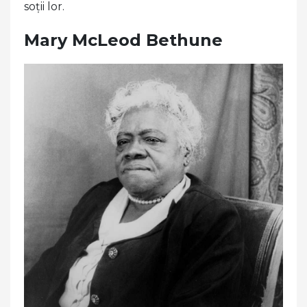
soții lor.
Mary McLeod Bethune