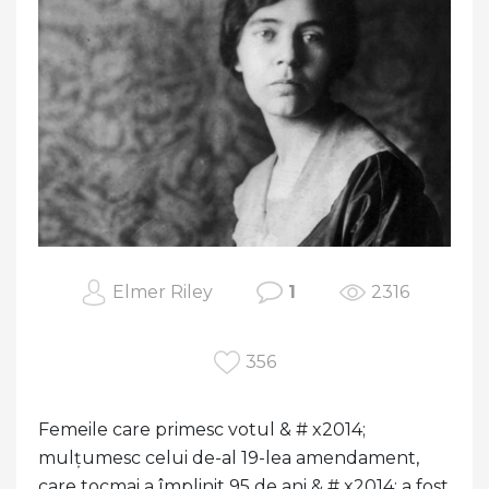
Elmer Riley
1
2316
356
Femeile care primesc votul & # x2014;
mulțumesc celui de-al 19-lea amendament,
care tocmai a împlinit 95 de ani & # x2014; a fost