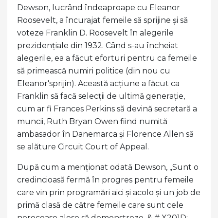
Dewson, lucrând îndeaproape cu Eleanor
Roosevelt, a încurajat femeile să sprijine și să
voteze Franklin D. Roosevelt în alegerile
prezidențiale din 1932. Când s-au încheiat
alegerile, ea a făcut eforturi pentru ca femeile
să primească numiri politice (din nou cu
Eleanor'sprijin). Această acțiune a făcut ca
Franklin să facă selecții de ultimă generație,
cum ar fi Frances Perkins să devină secretară a
muncii, Ruth Bryan Owen fiind numită
ambasador în Danemarca și Florence Allen să
se alăture Circuit Court of Appeal.
După cum a menționat odată Dewson, „Sunt o
credincioasă fermă în progres pentru femeile
care vin prin programări aici și acolo și un job de
primă clasă de către femeile care sunt cele
norocoase alese să demonstreze. & # X201D;