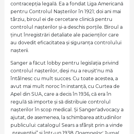
contracepția legală. Ea a fondat Liga Americană
pentru Controlul Nașterilor în 1921; doi ani mai
târziu, biroul ei de cercetare clinică pentru
controlul nașterilor și-a deschis porțile. Biroul a
ținut înregistrări detaliate ale pacienților care
au dovedit eficacitatea și siguranța controlului
nașterii.
Sanger a făcut lobby pentru legislația privind
controlul nașterilor, deși nu a reușit'nu mă
întâlnesc cu mult succes. Cu toate acestea, a
avut mai mult noroc în instanță, cu Curtea de
Apel din SUA, care a decis în 1936, că era în
regulă să importe și să distribuie controlul
nașterilor în scop medical. Și Sanger'advocacy a
ajutat, de asemenea, la schimbarea atitudinilor
publicului: catalogul Sears a sfârșit prin a vinde
„preventivi” și într-un 1938
Doamnelor' Jurnal