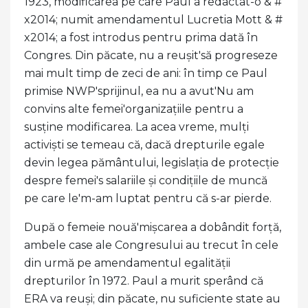
1923, modificarea pe care Paul a redactat-o ​​& #
x2014; numit amendamentul Lucretia Mott & #
x2014; a fost introdus pentru prima dată în
Congres. Din păcate, nu a reușit'să progreseze
mai mult timp de zeci de ani: în timp ce Paul
primise NWP'sprijinul, ea nu a avut'Nu am
convins alte femei'organizațiile pentru a
susține modificarea. La acea vreme, mulți
activiști se temeau că, dacă drepturile egale
devin legea pământului, legislația de protecție
despre femei's salariile și condițiile de muncă
pe care le'm-am luptat pentru că s-ar pierde.
După o femeie nouă'mișcarea a dobândit forță,
ambele case ale Congresului au trecut în cele
din urmă pe amendamentul egalității
drepturilor în 1972. Paul a murit sperând că
ERA va reuși; din păcate, nu suficiente state au