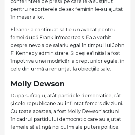
conferințele de presă pe care le-a susținut
pentru reporterele de sex feminin le-au ajutat
în meseria lor.
Eleanor a continuat să fie un avocat pentru
femei după Franklin'moartea s. Ea a vorbit
despre nevoia de salariu egal în timpul lui John
F. Kennedy'administrare. Și deși ea'Inițial a fost
împotriva unei modificări a drepturilor egale, în
cele din urmă a renunțat la obiecțiile sale.
Molly Dewson
După sufragiu, atât partidele democratice, cât
și cele republicane au înființat femei's diviziuni.
Cu toate acestea, a fost Molly Dewson'acțiuni
în cadrul partidului democratic care au ajutat
femeile să atingă noi culmi ale puterii politice.