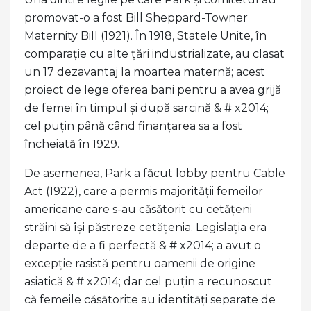
promovat-o a fost Bill Sheppard-Towner
Maternity Bill (1921). În 1918, Statele Unite, în
comparație cu alte țări industrializate, au clasat
un 17 dezavantaj la moartea maternă; acest
proiect de lege oferea bani pentru a avea grijă
de femei în timpul și după sarcină & # x2014;
cel puțin până când finanțarea sa a fost
încheiată în 1929.
De asemenea, Park a făcut lobby pentru Cable
Act (1922), care a permis majorității femeilor
americane care s-au căsătorit cu cetățeni
străini să își păstreze cetățenia. Legislația era
departe de a fi perfectă & # x2014; a avut o
excepție rasistă pentru oamenii de origine
asiatică & # x2014; dar cel puțin a recunoscut
că femeile căsătorite au identități separate de