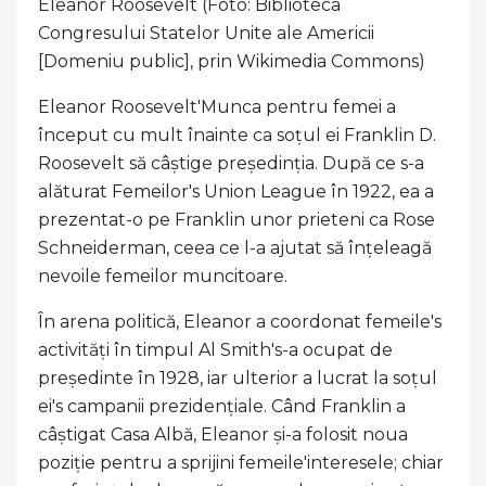
Eleanor Roosevelt (Foto: Biblioteca
Congresului Statelor Unite ale Americii
[Domeniu public], prin Wikimedia Commons)
Eleanor Roosevelt'Munca pentru femei a
început cu mult înainte ca soțul ei Franklin D.
Roosevelt să câștige președinția. După ce s-a
alăturat Femeilor's Union League în 1922, ea a
prezentat-o ​​pe Franklin unor prieteni ca Rose
Schneiderman, ceea ce l-a ajutat să înțeleagă
nevoile femeilor muncitoare.
În arena politică, Eleanor a coordonat femeile's
activități în timpul Al Smith's-a ocupat de
președinte în 1928, iar ulterior a lucrat la soțul
ei's campanii prezidențiale. Când Franklin a
câștigat Casa Albă, Eleanor și-a folosit noua
poziție pentru a sprijini femeile'interesele; chiar